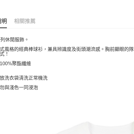
說明
相關推薦
系列休閒服飾。
式風格的經典棒球衫，兼具辨識度及街頭潮流感。胸前顯眼的隊
式！
100%聚酯纖維
放洗衣袋清洗正常機洗
勿與淺色一同浸泡