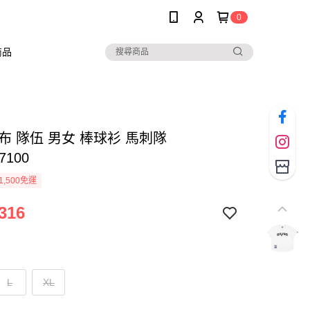
0
商品
網布 隊伍 男女 棒球衫 馬刺隊
7100
1,500免運
316
L
XL