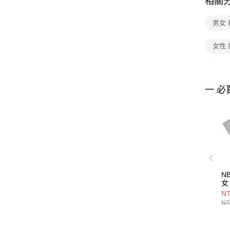
相關
男女 
女性 
一 必
N
女
36
NT
NT