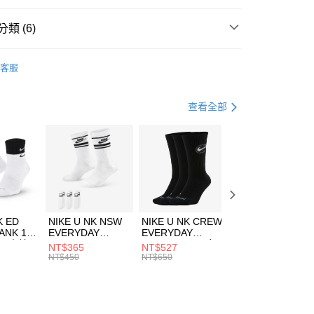
台灣）商業銀行
華泰商業銀行
業銀行
遠東國際商業銀行
類 (6)
業銀行
永豐商業銀行
享後付
業銀行
星展（台灣）商業銀行
A
全系列服飾
客服
際商業銀行
中國信託商業銀行
FTEE先享後付」】
上衣
短袖上衣
天信用卡公司
先享後付是「在收到商品之後才付款」的支付方式。 讓您購物簡單
心！
年
上衣
短袖上衣
查看全部
：不需註冊會員、不需綁卡、不需儲值。
：只要手機號碼，簡訊認證，即可結帳。
休閒戶外
服飾
(快速到店)
：先確認商品／服務後，再付款。
00，滿NT$1,500(含以上)免運費
清爽穿搭｜短袖上衣4折起
EE先享後付」結帳流程】
專區⬇
方式選擇「AFTEE先享後付」後，將跳轉至「AFTEE先享後
頁面，進行簡訊認證並確認金額後，即可完成結帳。
00，滿NT$1,500(含以上)免運費
成立數日內，您將收到繳費通知簡訊。
費通知簡訊後14天內，點擊此簡訊中的連結，可透過四大超商
市自取
K ED
NIKE U NK NSW
NIKE U NK CREW
NIKE U NK
網路銀行／等多元方式進行付款，方視為交易完成。
ANK 1P
EVERYDAY
EVERYDAY
EVERYDAY LTW
00，滿NT$1,500(含以上)免運費
：結帳手續完成當下不需立刻繳費，但若您需要取消訂單，請聯
 男 中統
ESSENTIAL CR
BBALL 3PR 男女
ANKLE 3PR 男女
NT$365
NT$527
NT$365
的店家。未經商家同意取消之訂單仍視為有效，需透過AFTEE
8104
男女 短統襪
長統襪
踝襪 SX7677010
NT$450
NT$650
NT$450
繳納相關費用。
DX5089103
DA2123010
否成功請以「AFTEE先享後付 」之結帳頁面顯示為準，若有關於
功／繳費後需取消欲退款等相關疑問，請聯繫「AFTEE先享後
援中心」
https://netprotections.freshdesk.com/support/home