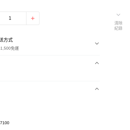
清除
紀錄
送方式
1,500免運
次付款
期付款
0 利率 每期
NT$626
21家銀行
庫商業銀行
第一商業銀行
業銀行
彰化商業銀行
業儲蓄銀行
台北富邦商業銀行
華商業銀行
兆豐國際商業銀行
47100
小企業銀行
台中商業銀行