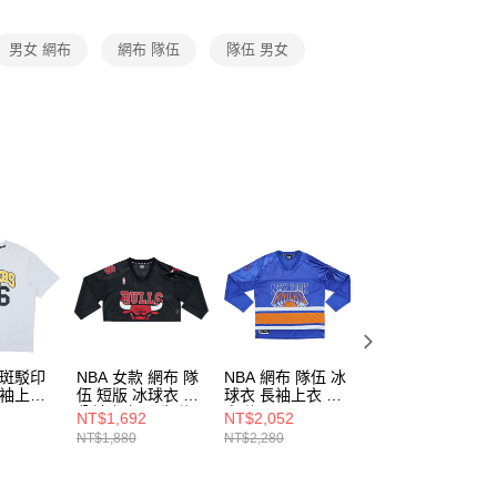
項】
恩沛科技股份有限公司提供之「AFTEE先享後付」服務完成之
男女 網布
網布 隊伍
隊伍 男女
依本服務之必要範圍內提供個人資料，並將交易相關給付款項請
讓予恩沛科技股份有限公司。
個人資料處理事宜，請瀏覽以下網址：
ee.tw/terms/#terms3
年的使用者請事先徵得法定代理人或監護人之同意方可使用
E先享後付」，若未經同意申辦者引起之損失，本公司不負相關責
AFTEE先享後付」時，將依據個別帳號之用戶狀況，依本公司
核予不同之上限額度；若仍有額度不足之情形，本公司將視審查
用戶進行身份認證。
一人註冊多個帳號或使用他人資訊註冊。若發現惡意使用之情
科技股份有限公司將有權停止該用戶之使用額度並採取法律行
 斑駁印
NBA 女款 網布 隊
NBA 網布 隊伍 冰
NBA 印花隊伍 棉
短袖上衣
伍 短版 冰球衣 五
球衣 長袖上衣 尼
質長褲 馬刺隊
分袖上衣 公牛隊
克隊 3555101682
3555124110
NT$1,692
NT$2,052
NT$1,692
11
3552100520
NT$1,880
NT$2,280
NT$1,880