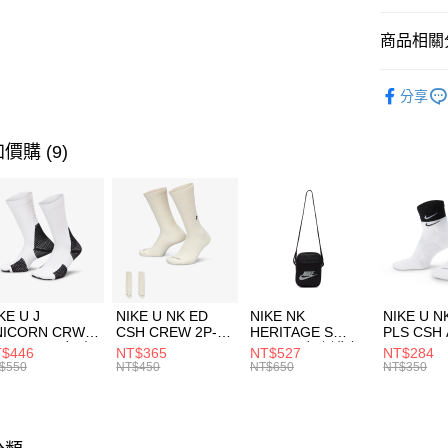
匯豐（
全盈+PAY
聯邦商
商品相關分
元大商
AFTEE先
玉山商
品牌
NB
相關說明
分享
台新國
【關於「A
男性商品
台灣樂
AFTEE
便利好安
兒童/青少
運送方式
價購 (9)
１．簡單
２．便利
運動類型
7-11取貨
３．安心
每筆NT$1
促銷活動
【「AFT
限時降價
宅配
１．於結帳
付」結帳
每筆NT$1
２．訂單
３．收到繳
付款後門
KE U J
NIKE U NK ED
NIKE NK
NIKE U N
／ATM／
NICORN CRW
CSH CREW 2P-
HERITAGE S
PLS CSH 
每筆NT$1
※ 請注意
R -160 男女 中
144 EMBRDY 男
SMIT 男女 側背包
144 DBL
$446
NT$365
NT$527
NT$284
絡購買商品
襪 FZ3393100
女 短統襪
BA5871010
襪 DH405
$550
NT$450
NT$650
NT$350
先享後付
FZ3073133
※ 交易是
是否繳費成
付客戶支