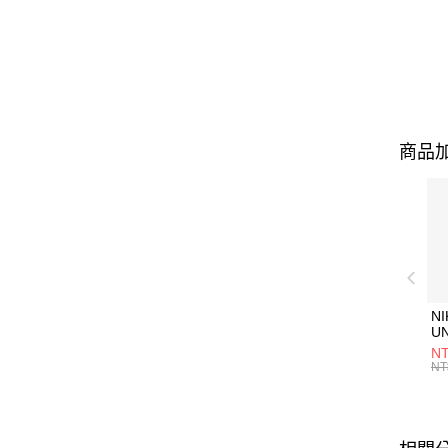
商品加
NI
U
1P
NT
統
NT