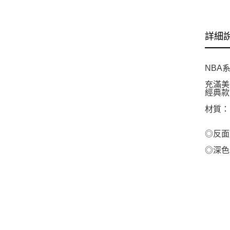
詳細
NBA
充滿美
經典款
材質：
◎反面
◎深色