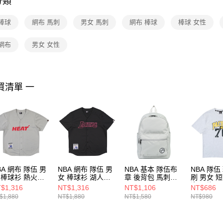
分類
【注意事
１．透過由
棒球
網布 馬刺
男女 馬刺
網布 棒球
棒球 女性
交易，需
求債權轉
２．關於
網布
男女 女性
https://aft
３．未成
「AFTE
任。
買清單 一
４．使用「
即時審查
結果請求
５．嚴禁
形，恩沛
動。
BA 網布 隊伍 男
NBA 網布 隊伍 男
NBA 基本 隊伍布
NBA 隊伍
 棒球衫 熱火隊
女 棒球衫 湖人隊
章 後背包 馬刺隊
刷 男女 
25147211
3625147320
3555174311
溜馬隊
$1,316
NT$1,316
NT$1,106
NT$686
36251042
$1,880
NT$1,880
NT$1,580
NT$980