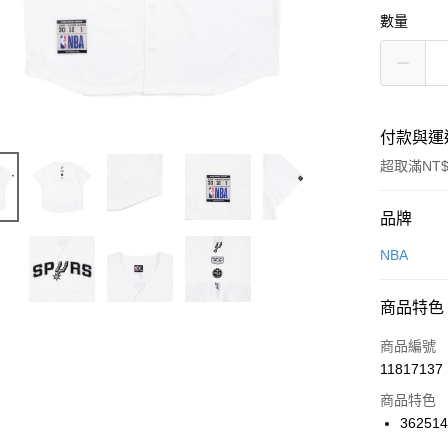
數量
付款與運
超取滿NT$
付款方式
品牌
信用卡一
NBA
信用卡分
商品特色
3 期 
商品編號
合作金
LINE Pay
11817137
華南商
Apple Pay
上海商
商品特色
國泰世
36251
悠遊付
臺灣中