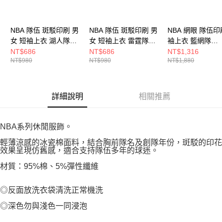
NBA 隊伍 斑駁印刷 男
NBA 隊伍 斑駁印刷 男
NBA 網眼 隊伍印
女 短袖上衣 湖人隊
女 短袖上衣 雷霆隊
袖上衣 籃網隊
3625104331
3625104482
3525147120
NT$686
NT$686
NT$1,316
NT$980
NT$980
NT$1,880
詳細說明
相關推薦
NBA系列休閒服飾。
輕薄涼感的冰瓷棉面料，結合胸前隊名及創隊年份，斑駁的印花
效果呈現仿舊感，適合支持隊伍多年的球迷。
材質：95%棉、5%彈性纖維
◎反面放洗衣袋清洗正常機洗
◎深色勿與淺色一同浸泡