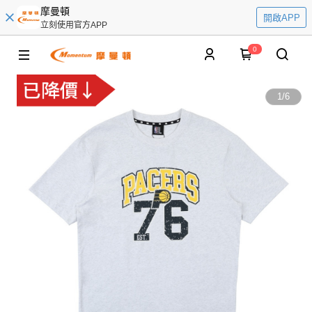
摩曼頓
開啟APP
立刻使用官方APP
0
1
/
6