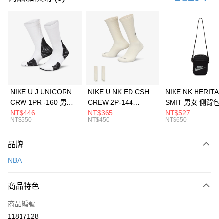
信用卡分期付款
3 期 0 利率 每期
NT$326
21家銀行
合作金庫商業銀行
第一商業銀行
LINE Pay
華南商業銀行
彰化商業銀行
Apple Pay
上海商業儲蓄銀行
台北富邦商業銀行
國泰世華商業銀行
兆豐國際商業銀行
悠遊付
臺灣中小企業銀行
台中商業銀行
NIKE U J UNICORN
NIKE U NK ED CSH
NIKE NK HERIT
匯豐（台灣）商業銀行
華泰商業銀行
CRW 1PR -160 男女
CREW 2P-144
SMIT 男女 側背
全盈+PAY
聯邦商業銀行
遠東國際商業銀行
中統襪 FZ3393100
EMBRDY 男女 短統襪
BA5871010
NT$446
NT$365
NT$527
元大商業銀行
永豐商業銀行
NT$550
NT$450
NT$650
AFTEE先享後付
FZ3073133
玉山商業銀行
星展（台灣）商業銀行
相關說明
台新國際商業銀行
中國信託商業銀行
品牌
【關於「AFTEE先享後付」】
台灣樂天信用卡公司
AFTEE先享後付是「在收到商品之後才付款」的支付方式。 讓您購物簡單
運送方式
NBA
便利好安心！
１．簡單：不需註冊會員、不需綁卡、不需儲值。
7-11取貨(快速到店)
２．便利：只要手機號碼，簡訊認證，即可結帳。
商品特色
每筆NT$100，滿NT$1,500(含以上)免運費
３．安心：先確認商品／服務後，再付款。
商品編號
宅配
【「AFTEE先享後付」結帳流程】
１．於結帳方式選擇「AFTEE先享後付」後，將跳轉至「AFTEE先享後付」
11817128
每筆NT$100，滿NT$1,500(含以上)免運費