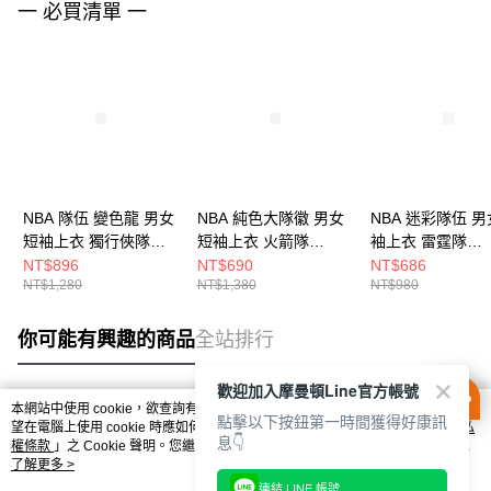
一 必買清單 一
NBA 隊伍 變色龍 男女
NBA 純色大隊徽 男女
NBA 迷彩隊伍 男
短袖上衣 獨行俠隊
短袖上衣 火箭隊
袖上衣 雷霆隊
3625103620
3625113420
3625103431
NT$896
NT$690
NT$686
NT$1,280
NT$1,380
NT$980
你可能有興趣的商品
全站排行
歡迎加入摩曼頓Line官方帳號
本網站中使用 cookie，欲查詢有關本網站使用 cookie 方式之詳情，及若您不希
點擊以下按鈕第一時間獲得好康訊
熱門標籤
望在電腦上使用 cookie 時應如何變更電腦的 cookie 設定，請參閱本網站「
隱私
息👇
權條款
」之 Cookie 聲明。您繼續使用本網站即表示您同意本公司得按本網站使
用條款之 Cookie 聲明使用 cookie。
了解更多 >
連結 LINE 帳號