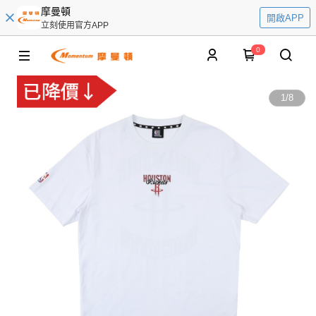
摩曼頓
開啟APP
立刻使用官方APP
0
1
/
8