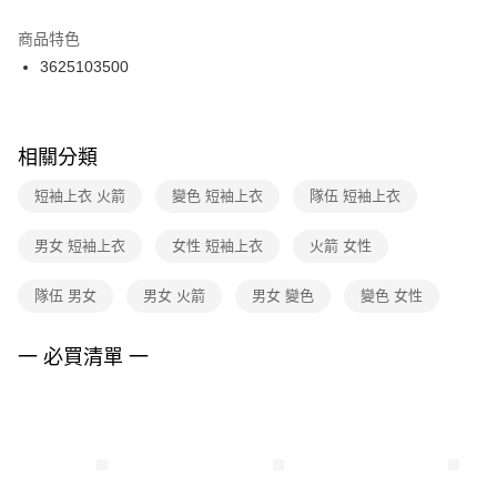
結帳頁面，進行簡訊認證並確認金額後，即可完成結帳。
２．訂單成立數日內，您將收到繳費通知簡訊。
商品特色
付款後門市自取
３．收到繳費通知簡訊後14天內，點擊此簡訊中的連結，可透過四大超商／
3625103500
每筆NT$100，滿NT$1,500(含以上)免運費
ATM／網路銀行／等多元方式進行付款，方視為交易完成。
※ 請注意：結帳手續完成當下不需立刻繳費，但若您需要取消訂單，請聯絡
購買商品的店家。未經商家同意取消之訂單仍視為有效，需透過AFTEE先享
後付繳納相關費用。
※ 交易是否成功請以「AFTEE先享後付 」之結帳頁面顯示為準，若有關於
相關分類
是否繳費成功／繳費後需取消欲退款等相關疑問，請聯繫「AFTEE先享後付
客戶支援中心」
https://netprotections.freshdesk.com/support/home
短袖上衣 火箭
變色 短袖上衣
隊伍 短袖上衣
【注意事項】
男女 短袖上衣
女性 短袖上衣
火箭 女性
１．透過由恩沛科技股份有限公司提供之「AFTEE先享後付」服務完成之交
易，需依本服務之必要範圍內提供個人資料，並將交易相關給付款項請求債
權轉讓予恩沛科技股份有限公司。
隊伍 男女
男女 火箭
男女 變色
變色 女性
２．關於個人資料處理事宜，請瀏覽以下網址：
https://aftee.tw/terms/#terms3
３．未成年的使用者請事先徵得法定代理人或監護人之同意方可使用
一 必買清單 一
「AFTEE先享後付」，若未經同意申辦者引起之損失，本公司不負相關責
任。
４．使用「AFTEE先享後付」時，將依據個別帳號之用戶狀況，依本公司即
時審查核予不同之上限額度；若仍有額度不足之情形，本公司將視審查結果
請求用戶進行身份認證。
５．嚴禁一人註冊多個帳號或使用他人資訊註冊。若發現惡意使用之情形，
恩沛科技股份有限公司將有權停止該用戶之使用額度並採取法律行動。