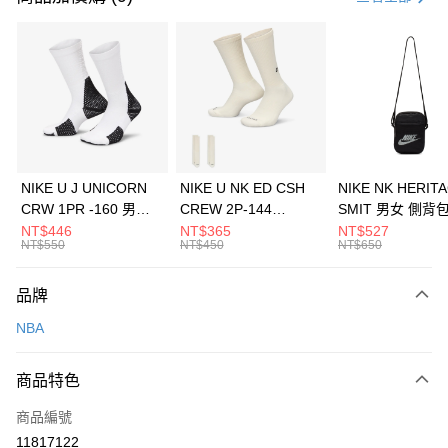
信用卡分期付款
3 期 0 利率 每期
NT$426
21家銀行
合作金庫商業銀行
第一商業銀行
LINE Pay
華南商業銀行
彰化商業銀行
Apple Pay
上海商業儲蓄銀行
台北富邦商業銀行
國泰世華商業銀行
兆豐國際商業銀行
悠遊付
臺灣中小企業銀行
台中商業銀行
NIKE U J UNICORN
NIKE U NK ED CSH
NIKE NK HERIT
匯豐（台灣）商業銀行
華泰商業銀行
CRW 1PR -160 男女
CREW 2P-144
SMIT 男女 側背
全盈+PAY
聯邦商業銀行
遠東國際商業銀行
中統襪 FZ3393100
EMBRDY 男女 短統襪
BA5871010
NT$446
NT$365
NT$527
元大商業銀行
永豐商業銀行
NT$550
NT$450
NT$650
AFTEE先享後付
FZ3073133
玉山商業銀行
星展（台灣）商業銀行
相關說明
台新國際商業銀行
中國信託商業銀行
品牌
【關於「AFTEE先享後付」】
台灣樂天信用卡公司
AFTEE先享後付是「在收到商品之後才付款」的支付方式。 讓您購物簡單
運送方式
NBA
便利好安心！
１．簡單：不需註冊會員、不需綁卡、不需儲值。
7-11取貨(快速到店)
２．便利：只要手機號碼，簡訊認證，即可結帳。
商品特色
每筆NT$100，滿NT$1,500(含以上)免運費
３．安心：先確認商品／服務後，再付款。
商品編號
宅配
【「AFTEE先享後付」結帳流程】
１．於結帳方式選擇「AFTEE先享後付」後，將跳轉至「AFTEE先享後付」
11817122
每筆NT$100，滿NT$1,500(含以上)免運費