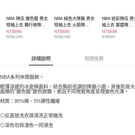
NBA 隊伍 變色龍 男女
NBA 純色大隊徽 男女
NBA 迷彩隊伍 男
短袖上衣 獨行俠隊
短袖上衣 火箭隊
袖上衣 雷霆隊
3625103620
3625113420
3625103431
NT$896
NT$690
NT$686
NT$1,280
NT$1,380
NT$980
詳細說明
相關推薦
NBA系列休閒服飾。
輕薄涼感的冰瓷棉面料，結合胸前低調的隊徽小圖，背後則是大
面積的"變色龍"變色膠膜，會因不同視覺角度呈現變色光澤。
材質：95%棉、5%彈性纖維
◎反面放洗衣袋清洗正常機洗
◎深色勿與淺色一同浸泡