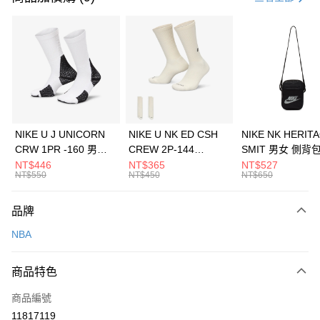
信用卡分期付款
3 期 0 利率 每期
NT$460
21家銀行
合作金庫商業銀行
第一商業銀行
LINE Pay
華南商業銀行
彰化商業銀行
Apple Pay
上海商業儲蓄銀行
台北富邦商業銀行
國泰世華商業銀行
兆豐國際商業銀行
悠遊付
臺灣中小企業銀行
台中商業銀行
NIKE U J UNICORN
NIKE U NK ED CSH
NIKE NK HERIT
匯豐（台灣）商業銀行
華泰商業銀行
CRW 1PR -160 男女
CREW 2P-144
SMIT 男女 側背
全盈+PAY
聯邦商業銀行
遠東國際商業銀行
中統襪 FZ3393100
EMBRDY 男女 短統襪
BA5871010
NT$446
NT$365
NT$527
元大商業銀行
永豐商業銀行
NT$550
NT$450
NT$650
AFTEE先享後付
FZ3073133
玉山商業銀行
星展（台灣）商業銀行
相關說明
台新國際商業銀行
中國信託商業銀行
品牌
【關於「AFTEE先享後付」】
台灣樂天信用卡公司
AFTEE先享後付是「在收到商品之後才付款」的支付方式。 讓您購物簡單
運送方式
NBA
便利好安心！
１．簡單：不需註冊會員、不需綁卡、不需儲值。
7-11取貨(快速到店)
２．便利：只要手機號碼，簡訊認證，即可結帳。
商品特色
每筆NT$100，滿NT$1,500(含以上)免運費
３．安心：先確認商品／服務後，再付款。
商品編號
宅配
【「AFTEE先享後付」結帳流程】
１．於結帳方式選擇「AFTEE先享後付」後，將跳轉至「AFTEE先享後付」
11817119
每筆NT$100，滿NT$1,500(含以上)免運費