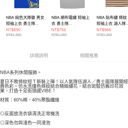
NBA 純色大隊徽 男女
NBA 網布電繡 短袖上
NBA 貼布繡 條紋
短袖上衣 勇士隊
衣 勇士隊
短袖上衣 湖人隊
3625113682
3525149212
3625102201
NT$690
NT$756
NT$966
NT$1,380
NT$1,080
NT$1,380
詳細說明
相關推薦
NBA系列休閒服飾。
夏日不敗條紋短Ｔ新裝上陣！以人氣隊伍湖人／勇士兩隊展開經
典色彩。仿水洗撞色條紋結合精緻繡花，結合斑駁仿舊印花效
果，打造十足街頭感VIBE！
材質：60%棉、40%聚酯纖維
◎反面放洗衣袋清洗正常機洗
◎深色勿與淺色一同浸泡