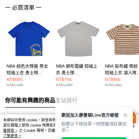
一 必買清單 一
NBA 純色大隊徽 男女
NBA 網布電繡 短袖上
NBA 貼布繡 條紋
短袖上衣 勇士隊
衣 勇士隊
短袖上衣 湖人隊
3625113682
3525149212
3625102201
NT$690
NT$756
NT$966
NT$1,380
NT$1,080
NT$1,380
你可能有興趣的商品
全站排行
歡迎加入摩曼頓Line官方帳號
本網站中使用 cookie，欲查詢有關本網站使用 cookie 方式之詳情，及若您不希
點擊以下按鈕第一時間獲得好康訊
熱門標籤
望在電腦上使用 cookie 時應如何變更電腦的 cookie 設定，請參閱本網站「
隱私
息👇
權條款
」之 Cookie 聲明。您繼續使用本網站即表示您同意本公司得按本網站使
用條款之 Cookie 聲明使用 cookie。
了解更多 >