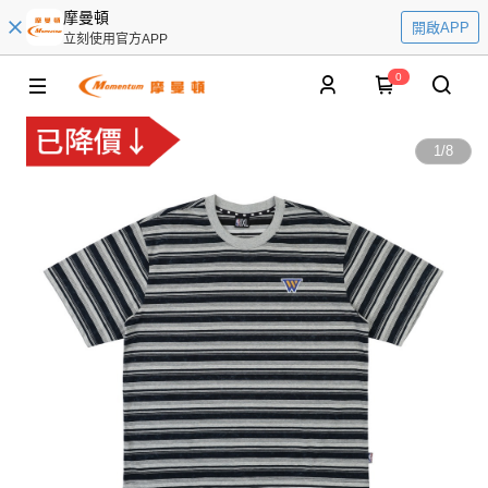
摩曼頓
開啟APP
立刻使用官方APP
0
1
/
8