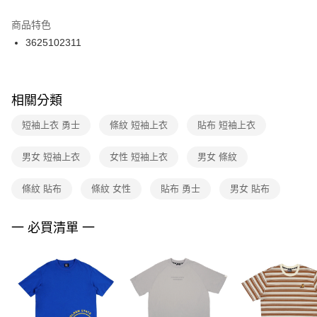
結帳頁面，進行簡訊認證並確認金額後，即可完成結帳。
２．訂單成立數日內，您將收到繳費通知簡訊。
商品特色
付款後門市自取
３．收到繳費通知簡訊後14天內，點擊此簡訊中的連結，可透過四大超商／
3625102311
每筆NT$100，滿NT$1,500(含以上)免運費
ATM／網路銀行／等多元方式進行付款，方視為交易完成。
※ 請注意：結帳手續完成當下不需立刻繳費，但若您需要取消訂單，請聯絡
購買商品的店家。未經商家同意取消之訂單仍視為有效，需透過AFTEE先享
後付繳納相關費用。
※ 交易是否成功請以「AFTEE先享後付 」之結帳頁面顯示為準，若有關於
相關分類
是否繳費成功／繳費後需取消欲退款等相關疑問，請聯繫「AFTEE先享後付
客戶支援中心」
https://netprotections.freshdesk.com/support/home
短袖上衣 勇士
條紋 短袖上衣
貼布 短袖上衣
【注意事項】
男女 短袖上衣
女性 短袖上衣
男女 條紋
１．透過由恩沛科技股份有限公司提供之「AFTEE先享後付」服務完成之交
易，需依本服務之必要範圍內提供個人資料，並將交易相關給付款項請求債
權轉讓予恩沛科技股份有限公司。
條紋 貼布
條紋 女性
貼布 勇士
男女 貼布
２．關於個人資料處理事宜，請瀏覽以下網址：
https://aftee.tw/terms/#terms3
３．未成年的使用者請事先徵得法定代理人或監護人之同意方可使用
一 必買清單 一
「AFTEE先享後付」，若未經同意申辦者引起之損失，本公司不負相關責
任。
４．使用「AFTEE先享後付」時，將依據個別帳號之用戶狀況，依本公司即
時審查核予不同之上限額度；若仍有額度不足之情形，本公司將視審查結果
請求用戶進行身份認證。
５．嚴禁一人註冊多個帳號或使用他人資訊註冊。若發現惡意使用之情形，
恩沛科技股份有限公司將有權停止該用戶之使用額度並採取法律行動。