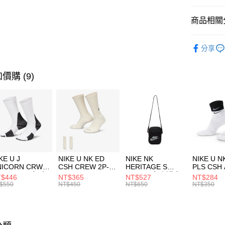
匯豐（
全盈+PAY
聯邦商
商品相關分
元大商
AFTEE先
玉山商
品牌
NB
相關說明
分享
台新國
【關於「A
男性商品
台灣樂
AFTEE
便利好安
兒童/青少
運送方式
價購 (9)
１．簡單
２．便利
運動類型
7-11取貨
３．安心
每筆NT$1
促銷活動
【「AFT
限時降價
宅配
１．於結帳
付」結帳
每筆NT$1
２．訂單
３．收到繳
付款後門
KE U J
NIKE U NK ED
NIKE NK
NIKE U N
／ATM／
NICORN CRW
CSH CREW 2P-
HERITAGE S
PLS CSH 
每筆NT$1
※ 請注意
R -160 男女 中
144 EMBRDY 男
SMIT 男女 側背包
144 DBL
$446
NT$365
NT$527
NT$284
絡購買商品
襪 FZ3393100
女 短統襪
BA5871010
襪 DH405
$550
NT$450
NT$650
NT$350
先享後付
FZ3073133
※ 交易是
是否繳費成
付客戶支