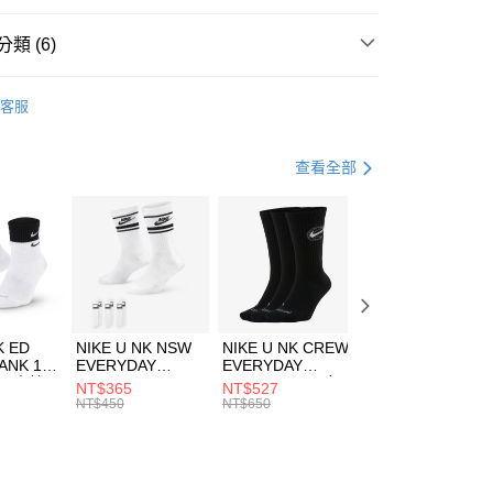
台灣）商業銀行
華泰商業銀行
業銀行
遠東國際商業銀行
類 (6)
業銀行
永豐商業銀行
享後付
業銀行
星展（台灣）商業銀行
A
全系列服飾
客服
際商業銀行
中國信託商業銀行
FTEE先享後付」】
上衣
短袖上衣
天信用卡公司
先享後付是「在收到商品之後才付款」的支付方式。 讓您購物簡單
心！
年
上衣
短袖上衣
查看全部
：不需註冊會員、不需綁卡、不需儲值。
：只要手機號碼，簡訊認證，即可結帳。
休閒戶外
服飾
(快速到店)
：先確認商品／服務後，再付款。
00，滿NT$1,500(含以上)免運費
清爽穿搭｜短袖上衣4折起
EE先享後付」結帳流程】
專區⬇
方式選擇「AFTEE先享後付」後，將跳轉至「AFTEE先享後
頁面，進行簡訊認證並確認金額後，即可完成結帳。
00，滿NT$1,500(含以上)免運費
成立數日內，您將收到繳費通知簡訊。
費通知簡訊後14天內，點擊此簡訊中的連結，可透過四大超商
市自取
K ED
NIKE U NK NSW
NIKE U NK CREW
NIKE U NK
網路銀行／等多元方式進行付款，方視為交易完成。
ANK 1P
EVERYDAY
EVERYDAY
EVERYDAY LTW
00，滿NT$1,500(含以上)免運費
：結帳手續完成當下不需立刻繳費，但若您需要取消訂單，請聯
 男 中統
ESSENTIAL CR
BBALL 3PR 男女
ANKLE 3PR 男女
NT$365
NT$527
NT$365
的店家。未經商家同意取消之訂單仍視為有效，需透過AFTEE
8104
男女 短統襪
長統襪
踝襪 SX7677010
NT$450
NT$650
NT$450
繳納相關費用。
DX5089103
DA2123010
否成功請以「AFTEE先享後付 」之結帳頁面顯示為準，若有關於
功／繳費後需取消欲退款等相關疑問，請聯繫「AFTEE先享後
援中心」
https://netprotections.freshdesk.com/support/home