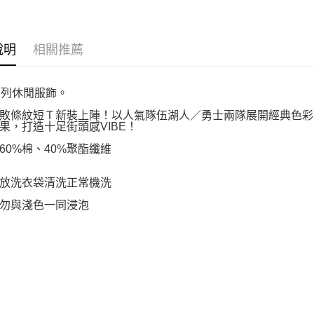
說明
相關推薦
系列休閒服飾。
敗條紋短Ｔ新裝上陣！以人氣隊伍湖人／勇士兩隊展開經典色彩
果，打造十足街頭感VIBE！
60%棉、40%聚酯纖維
放洗衣袋清洗正常機洗
勿與淺色一同浸泡