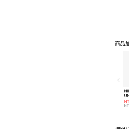
商品加
NI
U
1P
NT
統
NT