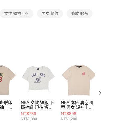
項】
恩沛科技股份有限公司提供之「AFTEE先享後付」服務完成之
女性 短袖上衣
男女 條紋
條紋 貼布
依本服務之必要範圍內提供個人資料，並將交易相關給付款項請
讓予恩沛科技股份有限公司。
個人資料處理事宜，請瀏覽以下網址：
ee.tw/terms/#terms3
年的使用者請事先徵得法定代理人或監護人之同意方可使用
E先享後付」，若未經同意申辦者引起之損失，本公司不負相關責
AFTEE先享後付」時，將依據個別帳號之用戶狀況，依本公司
核予不同之上限額度；若仍有額度不足之情形，本公司將視審查
用戶進行身份認證。
一人註冊多個帳號或使用他人資訊註冊。若發現惡意使用之情
科技股份有限公司將有權停止該用戶之使用額度並採取法律行
 斑駁印
NBA 女款 短版 下
NBA 隊伍 簍空圖
NBA 華夫格 小圖
短袖上衣
擺抽繩 印花 短袖
案 男女 短袖上衣
印花 短袖上衣 湖
上衣 湖人隊
湖人隊
人隊 3625107231
NT$756
NT$896
NT$896
31
3522100311
3625104131
NT$1,080
NT$1,280
NT$1,280