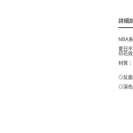
詳細
NBA
夏日不
印花效
材質：
◎反面
◎深色