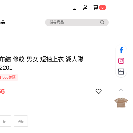
0
商品
貼布繡 條紋 男女 短袖上衣 湖人隊
2201
1,500免運
66
L
XL