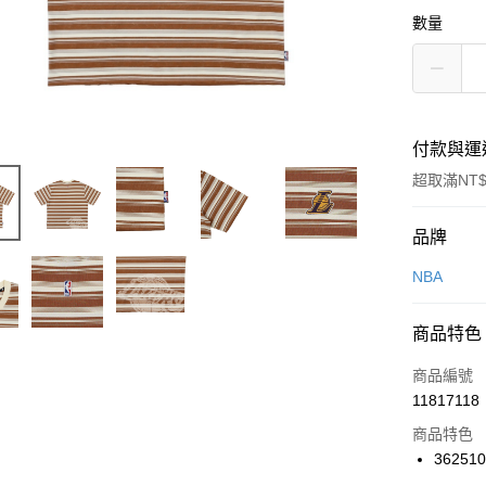
數量
付款與運
超取滿NT$
付款方式
品牌
信用卡一
NBA
信用卡分
商品特色
3 期 
商品編號
合作金
LINE Pay
11817118
華南商
Apple Pay
上海商
商品特色
國泰世
36251
悠遊付
臺灣中