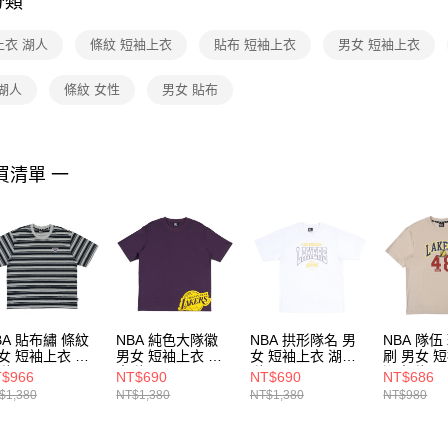
分類
【注意事
１．透過由
上衣 湖人
條紋 短袖上衣
貼布 短袖上衣
男女 短袖上衣
交易，需
求債權轉
２．關於
湖人
條紋 女性
男女 貼布
https://aft
３．未成
「AFTE
任。
買清單 一
４．使用「
即時審查
結果請求
５．嚴禁
形，恩沛
動。
BA 貼布繡 條紋
NBA 純色大隊徽
NBA 拱形隊名 男
NBA 隊伍
女 短袖上衣 勇
男女 短袖上衣 湖
女 短袖上衣 湖人
刷 男女 
隊 3625102311
人隊 3625113790
隊 3625112900
湖人隊
$966
NT$690
NT$690
NT$686
36251043
$1,380
NT$1,380
NT$1,380
NT$980