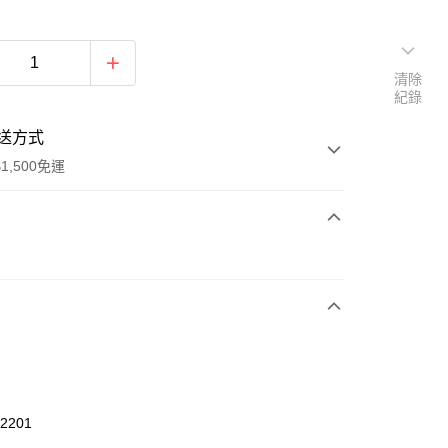
清除
紀錄
送方式
1,500免運
次付款
期付款
0 利率 每期
NT$460
21家銀行
庫商業銀行
第一商業銀行
業銀行
彰化商業銀行
業儲蓄銀行
台北富邦商業銀行
華商業銀行
兆豐國際商業銀行
02201
小企業銀行
台中商業銀行