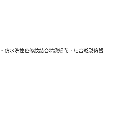
。仿水洗撞色條紋結合精緻繡花，結合斑駁仿舊