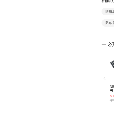
相關
短袖
貼布 
一 必
N
男
士
NT
NT