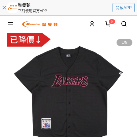
摩曼頓
開啟APP
立刻使用官方APP
0
1
/
9