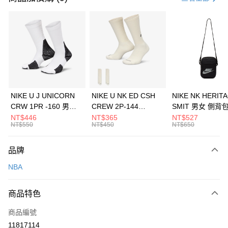
信用卡分期付款
3 期 0 利率 每期
NT$626
21家銀行
合作金庫商業銀行
第一商業銀行
LINE Pay
華南商業銀行
彰化商業銀行
Apple Pay
上海商業儲蓄銀行
台北富邦商業銀行
國泰世華商業銀行
兆豐國際商業銀行
悠遊付
臺灣中小企業銀行
台中商業銀行
NIKE U J UNICORN
NIKE U NK ED CSH
NIKE NK HERIT
匯豐（台灣）商業銀行
華泰商業銀行
CRW 1PR -160 男女
CREW 2P-144
SMIT 男女 側背
全盈+PAY
聯邦商業銀行
遠東國際商業銀行
中統襪 FZ3393100
EMBRDY 男女 短統襪
BA5871010
NT$446
NT$365
NT$527
元大商業銀行
永豐商業銀行
NT$550
NT$450
NT$650
AFTEE先享後付
FZ3073133
玉山商業銀行
星展（台灣）商業銀行
相關說明
台新國際商業銀行
中國信託商業銀行
品牌
【關於「AFTEE先享後付」】
台灣樂天信用卡公司
AFTEE先享後付是「在收到商品之後才付款」的支付方式。 讓您購物簡單
運送方式
NBA
便利好安心！
１．簡單：不需註冊會員、不需綁卡、不需儲值。
7-11取貨(快速到店)
２．便利：只要手機號碼，簡訊認證，即可結帳。
商品特色
每筆NT$100，滿NT$1,500(含以上)免運費
３．安心：先確認商品／服務後，再付款。
商品編號
宅配
【「AFTEE先享後付」結帳流程】
１．於結帳方式選擇「AFTEE先享後付」後，將跳轉至「AFTEE先享後付」
11817114
每筆NT$100，滿NT$1,500(含以上)免運費