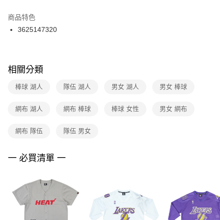
結帳頁面，進行簡訊認證並確認金額後，即可完成結帳。
２．訂單成立數日內，您將收到繳費通知簡訊。
商品特色
付款後門市自取
３．收到繳費通知簡訊後14天內，點擊此簡訊中的連結，可透過四大超商／
3625147320
每筆NT$100，滿NT$1,500(含以上)免運費
ATM／網路銀行／等多元方式進行付款，方視為交易完成。
※ 請注意：結帳手續完成當下不需立刻繳費，但若您需要取消訂單，請聯絡
購買商品的店家。未經商家同意取消之訂單仍視為有效，需透過AFTEE先享
後付繳納相關費用。
※ 交易是否成功請以「AFTEE先享後付 」之結帳頁面顯示為準，若有關於
相關分類
是否繳費成功／繳費後需取消欲退款等相關疑問，請聯繫「AFTEE先享後付
客戶支援中心」
https://netprotections.freshdesk.com/support/home
棒球 湖人
隊伍 湖人
男女 湖人
男女 棒球
【注意事項】
網布 湖人
網布 棒球
棒球 女性
男女 網布
１．透過由恩沛科技股份有限公司提供之「AFTEE先享後付」服務完成之交
易，需依本服務之必要範圍內提供個人資料，並將交易相關給付款項請求債
權轉讓予恩沛科技股份有限公司。
網布 隊伍
隊伍 男女
２．關於個人資料處理事宜，請瀏覽以下網址：
https://aftee.tw/terms/#terms3
３．未成年的使用者請事先徵得法定代理人或監護人之同意方可使用
一 必買清單 一
「AFTEE先享後付」，若未經同意申辦者引起之損失，本公司不負相關責
任。
４．使用「AFTEE先享後付」時，將依據個別帳號之用戶狀況，依本公司即
時審查核予不同之上限額度；若仍有額度不足之情形，本公司將視審查結果
請求用戶進行身份認證。
５．嚴禁一人註冊多個帳號或使用他人資訊註冊。若發現惡意使用之情形，
恩沛科技股份有限公司將有權停止該用戶之使用額度並採取法律行動。