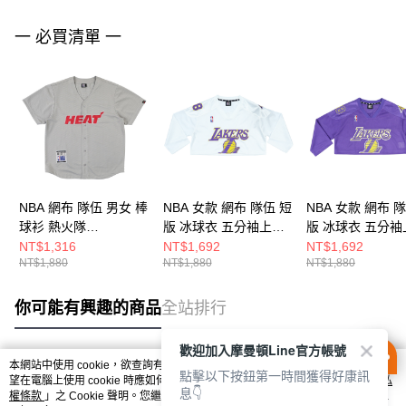
一 必買清單 一
NBA 網布 隊伍 男女 棒
NBA 女款 網布 隊伍 短
NBA 女款 網布 
球衫 熱火隊
版 冰球衣 五分袖上衣
版 冰球衣 五分袖
3625147211
湖人隊 3552100400
湖人隊 35521004
NT$1,316
NT$1,692
NT$1,692
NT$1,880
NT$1,880
NT$1,880
你可能有興趣的商品
全站排行
歡迎加入摩曼頓Line官方帳號
本網站中使用 cookie，欲查詢有關本網站使用 cookie 方式之詳情，及若您不希
點擊以下按鈕第一時間獲得好康訊
熱門標籤
望在電腦上使用 cookie 時應如何變更電腦的 cookie 設定，請參閱本網站「
隱私
息👇
權條款
」之 Cookie 聲明。您繼續使用本網站即表示您同意本公司得按本網站使