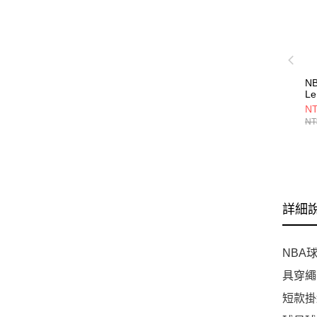
N
Le
NB
NT
NT
詳細
NBA
具穿繩
短款掛