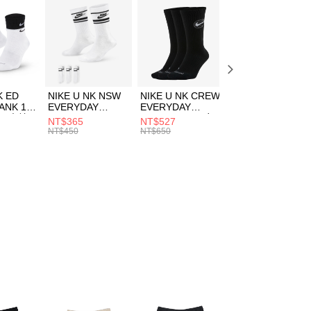
際商業銀行
中國信託商業銀行
FTEE先享後付」】
天信用卡公司
先享後付是「在收到商品之後才付款」的支付方式。 讓您購物簡單
心！
：不需註冊會員、不需綁卡、不需儲值。
：只要手機號碼，簡訊認證，即可結帳。
(快速到店)
：先確認商品／服務後，再付款。
00，滿NT$1,500(含以上)免運費
K ED
NIKE U NK NSW
NIKE U NK CREW
NIKE U NK
EE先享後付」結帳流程】
ANK 1P
EVERYDAY
EVERYDAY
EVERYDAY LTW
方式選擇「AFTEE先享後付」後，將跳轉至「AFTEE先享後
 男 中統
ESSENTIAL CR
BBALL 3PR 男女
ANKLE 3PR 男女
NT$365
NT$527
NT$365
頁面，進行簡訊認證並確認金額後，即可完成結帳。
00，滿NT$1,500(含以上)免運費
8104
男女 短統襪
長統襪
踝襪 SX7677010
NT$450
NT$650
NT$450
成立數日內，您將收到繳費通知簡訊。
DX5089103
DA2123010
費通知簡訊後14天內，點擊此簡訊中的連結，可透過四大超商
市自取
網路銀行／等多元方式進行付款，方視為交易完成。
00，滿NT$1,500(含以上)免運費
：結帳手續完成當下不需立刻繳費，但若您需要取消訂單，請聯
的店家。未經商家同意取消之訂單仍視為有效，需透過AFTEE
繳納相關費用。
否成功請以「AFTEE先享後付 」之結帳頁面顯示為準，若有關於
功／繳費後需取消欲退款等相關疑問，請聯繫「AFTEE先享後
援中心」
https://netprotections.freshdesk.com/support/home
項】
恩沛科技股份有限公司提供之「AFTEE先享後付」服務完成之
依本服務之必要範圍內提供個人資料，並將交易相關給付款項請
讓予恩沛科技股份有限公司。
個人資料處理事宜，請瀏覽以下網址：