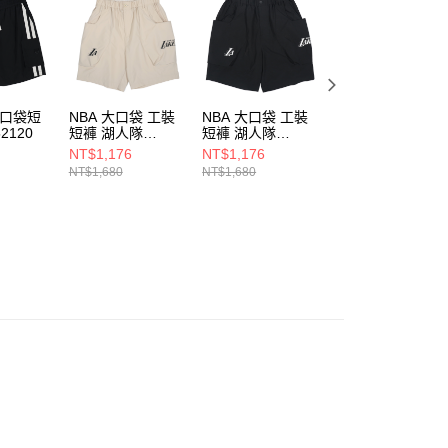
ee.tw/terms/#terms3
年的使用者請事先徵得法定代理人或監護人之同意方可使用
E先享後付」，若未經同意申辦者引起之損失，本公司不負相關責
AFTEE先享後付」時，將依據個別帳號之用戶狀況，依本公司
核予不同之上限額度；若仍有額度不足之情形，本公司將視審查
 口袋短
NBA 大口袋 工裝
NBA 大口袋 工裝
NBA 網眼印花 短
用戶進行身份認證。
52120
短褲 湖人隊
短褲 湖人隊
袖上衣 塞爾提克
一人註冊多個帳號或使用他人資訊註冊。若發現惡意使用之情
3525152031
3525152020
3525149400
NT$1,176
NT$1,176
NT$686
科技股份有限公司將有權停止該用戶之使用額度並採取法律行
NT$1,680
NT$1,680
NT$980