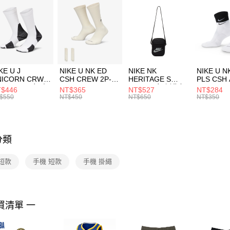
台新國
【關於「A
台灣樂
AFTEE
便利好安
運送方式
１．簡單
２．便利
7-11取貨
３．安心
每筆NT$1
KE U J
NIKE U NK ED
NIKE NK
NIKE U N
【「AFT
NICORN CRW
CSH CREW 2P-
HERITAGE S
PLS CSH 
宅配
１．於結帳
R -160 男女 中
144 EMBRDY 男
SMIT 男女 側背包
144 DBL
$446
NT$365
NT$527
NT$284
付」結帳
每筆NT$1
襪 FZ3393100
女 短統襪
BA5871010
襪 DH405
$550
NT$450
NT$650
NT$350
２．訂單
FZ3073133
３．收到繳
付款後門
／ATM／
每筆NT$1
※ 請注意
絡購買商品
分類
先享後付
※ 交易是
短款
手機 短款
手機 掛繩
是否繳費成
付客戶支
【注意事
１．透過由
買清單 一
交易，需
求債權轉
２．關於