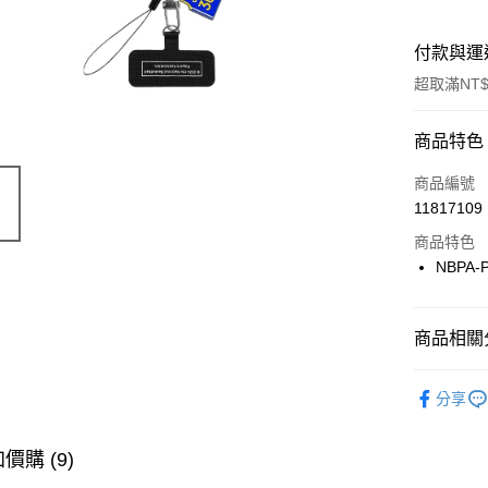
付款與運
超取滿NT$
付款方式
商品特色
信用卡一
商品編號
11817109
信用卡分
商品特色
3 期 
NBPA-
合作金
LINE Pay
華南商
Apple Pay
上海商
商品相關分
國泰世
悠遊付
品牌
NB
臺灣中
分享
匯豐（
全盈+PAY
聯邦商
元大商
價購 (9)
AFTEE先
玉山商
相關說明