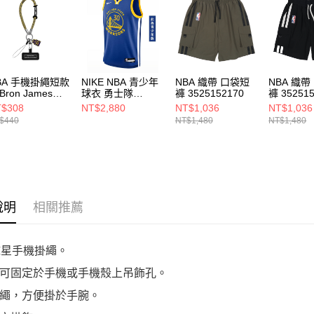
https://aft
３．未成
「AFTE
任。
４．使用「
即時審查
BA 手機掛繩短款
NIKE NBA 青少年
NBA 織帶 口袋短
NBA 織帶
結果請求
Bron James
球衣 勇士隊
褲 3525152170
褲 35251
５．嚴禁
PA-PC240151
Stephen Curry
$308
NT$2,880
NT$1,036
NT$1,036
形，恩沛
WZ2B7BX2P00-
$440
NT$1,480
NT$1,480
動。
WARSC
說明
相關推薦
球星手機掛繩。
可固定於手機或手機殼上吊飾孔。
繩，方便掛於手腕。