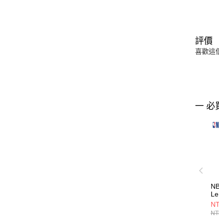
評價
喜歡這
一 必
N
Le
NB
NT
NT