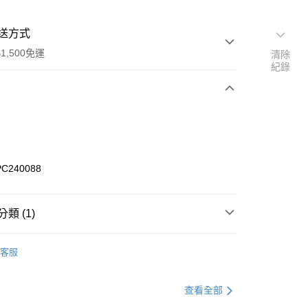
送方式
1,500免運
清除
紀錄
次付款
期付款
0 利率 每期
NT$146
21家銀行
PC240088
庫商業銀行
第一商業銀行
業銀行
彰化商業銀行
業儲蓄銀行
台北富邦商業銀行
類 (1)
華商業銀行
兆豐國際商業銀行
A
鞋及配件
小企業銀行
台中商業銀行
客服
台灣）商業銀行
華泰商業銀行
業銀行
遠東國際商業銀行
業銀行
永豐商業銀行
享後付
查看全部
業銀行
星展（台灣）商業銀行