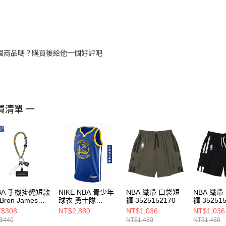
個商品嗎？購買後給他一個好評吧
買清單 一
BA 手機掛繩短款
NIKE NBA 青少年
NBA 織帶 口袋短
NBA 織帶
Bron James
球衣 勇士隊
褲 3525152170
褲 35251
PA-PC240151
Stephen Curry
$308
NT$2,880
NT$1,036
NT$1,036
WZ2B7BX2P00-
$440
NT$1,480
NT$1,480
WARSC