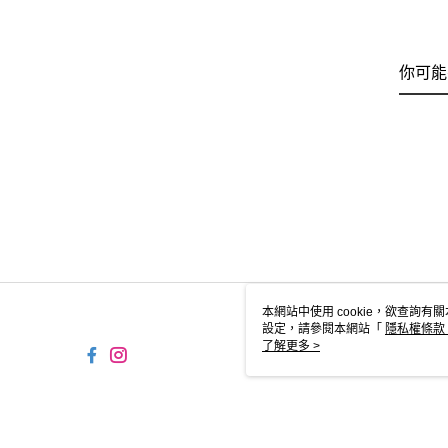
你可能
本網站中使用 cookie，欲查詢有關
設定，請參閱本網站「
隱私權條款
使用 cookie。
了解更多 >