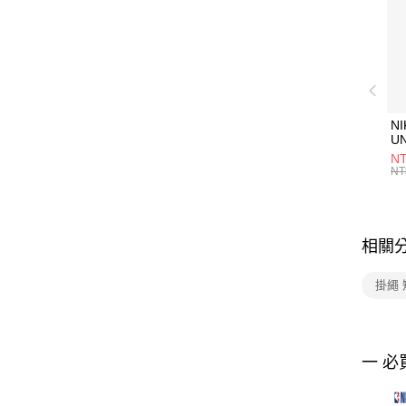
NI
U
1P
NT
統
NT
相關
掛繩 
一 必