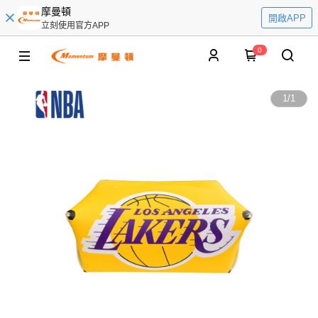
摩曼頓
開啟APP
立刻使用官方APP
0
1
/
1