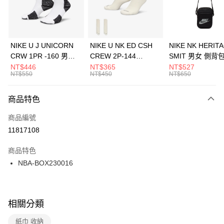
LINE Pay
華南商業銀行
彰化商業銀行
Apple Pay
上海商業儲蓄銀行
台北富邦商業銀行
國泰世華商業銀行
兆豐國際商業銀行
悠遊付
臺灣中小企業銀行
台中商業銀行
NIKE U J UNICORN
NIKE U NK ED CSH
NIKE NK HERIT
匯豐（台灣）商業銀行
華泰商業銀行
CRW 1PR -160 男女
CREW 2P-144
SMIT 男女 側背
全盈+PAY
聯邦商業銀行
遠東國際商業銀行
中統襪 FZ3393100
EMBRDY 男女 短統襪
BA5871010
NT$446
NT$365
NT$527
元大商業銀行
永豐商業銀行
NT$550
NT$450
NT$650
AFTEE先享後付
FZ3073133
玉山商業銀行
星展（台灣）商業銀行
相關說明
台新國際商業銀行
中國信託商業銀行
商品特色
【關於「AFTEE先享後付」】
台灣樂天信用卡公司
AFTEE先享後付是「在收到商品之後才付款」的支付方式。 讓您購物簡單
運送方式
商品編號
便利好安心！
１．簡單：不需註冊會員、不需綁卡、不需儲值。
7-11取貨(快速到店)
11817108
２．便利：只要手機號碼，簡訊認證，即可結帳。
每筆NT$100，滿NT$1,500(含以上)免運費
３．安心：先確認商品／服務後，再付款。
商品特色
宅配
【「AFTEE先享後付」結帳流程】
NBA-BOX230016
１．於結帳方式選擇「AFTEE先享後付」後，將跳轉至「AFTEE先享後付」
每筆NT$100，滿NT$1,500(含以上)免運費
結帳頁面，進行簡訊認證並確認金額後，即可完成結帳。
２．訂單成立數日內，您將收到繳費通知簡訊。
付款後門市自取
３．收到繳費通知簡訊後14天內，點擊此簡訊中的連結，可透過四大超商／
相關分類
每筆NT$100，滿NT$1,500(含以上)免運費
ATM／網路銀行／等多元方式進行付款，方視為交易完成。
※ 請注意：結帳手續完成當下不需立刻繳費，但若您需要取消訂單，請聯絡
紙巾 收納