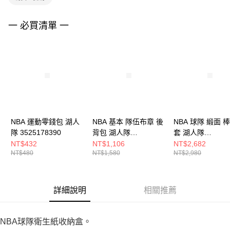
購買商品的店家。未經商家同意取消之訂單仍視為有效，需透過AFTEE先享
後付繳納相關費用。
※ 交易是否成功請以「AFTEE先享後付 」之結帳頁面顯示為準，若有關於
一 必買清單 一
是否繳費成功／繳費後需取消欲退款等相關疑問，請聯繫「AFTEE先享後付
客戶支援中心」
https://netprotections.freshdesk.com/support/home
【注意事項】
１．透過由恩沛科技股份有限公司提供之「AFTEE先享後付」服務完成之交
易，需依本服務之必要範圍內提供個人資料，並將交易相關給付款項請求債
權轉讓予恩沛科技股份有限公司。
２．關於個人資料處理事宜，請瀏覽以下網址：
https://aftee.tw/terms/#terms3
３．未成年的使用者請事先徵得法定代理人或監護人之同意方可使用
NBA 運動零錢包 湖人
「AFTEE先享後付」，若未經同意申辦者引起之損失，本公司不負相關責
NBA 基本 隊伍布章 後
NBA 球隊 緞面 
任。
隊 3525178390
背包 湖人隊
套 湖人隊
４．使用「AFTEE先享後付」時，將依據個別帳號之用戶狀況，依本公司即
3555174420
3555144220
NT$432
NT$1,106
NT$2,682
時審查核予不同之上限額度；若仍有額度不足之情形，本公司將視審查結果
NT$480
NT$1,580
NT$2,980
請求用戶進行身份認證。
５．嚴禁一人註冊多個帳號或使用他人資訊註冊。若發現惡意使用之情形，
恩沛科技股份有限公司將有權停止該用戶之使用額度並採取法律行動。
詳細說明
相關推薦
NBA球隊衛生紙收納盒。