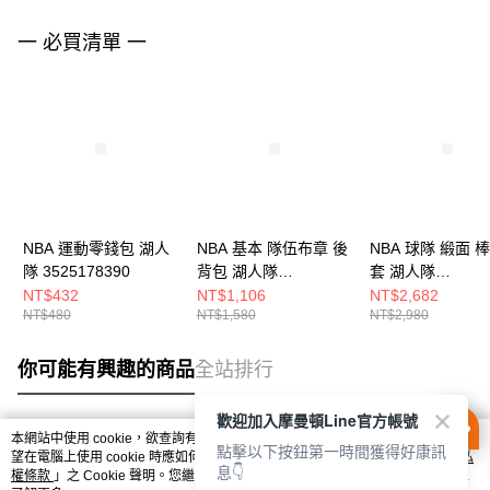
一 必買清單 一
NBA 運動零錢包 湖人
NBA 基本 隊伍布章 後
NBA 球隊 緞面 
隊 3525178390
背包 湖人隊
套 湖人隊
3555174420
3555144220
NT$432
NT$1,106
NT$2,682
NT$480
NT$1,580
NT$2,980
你可能有興趣的商品
全站排行
歡迎加入摩曼頓Line官方帳號
本網站中使用 cookie，欲查詢有關本網站使用 cookie 方式之詳情，及若您不希
點擊以下按鈕第一時間獲得好康訊
熱門標籤
望在電腦上使用 cookie 時應如何變更電腦的 cookie 設定，請參閱本網站「
隱私
息👇
權條款
」之 Cookie 聲明。您繼續使用本網站即表示您同意本公司得按本網站使