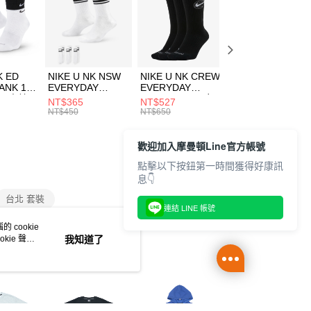
天信用卡公司
先享後付是「在收到商品之後才付款」的支付方式。 讓您購物簡單
心！
：不需註冊會員、不需綁卡、不需儲值。
：只要手機號碼，簡訊認證，即可結帳。
(快速到店)
：先確認商品／服務後，再付款。
00，滿NT$1,500(含以上)免運費
K ED
NIKE U NK NSW
NIKE U NK CREW
NIKE U NK
EE先享後付」結帳流程】
ANK 1P
EVERYDAY
EVERYDAY
EVERYDAY LTW
方式選擇「AFTEE先享後付」後，將跳轉至「AFTEE先享後
 男 中統
ESSENTIAL CR
BBALL 3PR 男女
ANKLE 3PR 男女
NT$365
NT$527
NT$365
頁面，進行簡訊認證並確認金額後，即可完成結帳。
00，滿NT$1,500(含以上)免運費
8104
男女 短統襪
長統襪
踝襪 SX7677010
NT$450
NT$650
NT$450
成立數日內，您將收到繳費通知簡訊。
DX5089103
DA2123010
費通知簡訊後14天內，點擊此簡訊中的連結，可透過四大超商
市自取
網路銀行／等多元方式進行付款，方視為交易完成。
歡迎加入摩曼頓Line官方帳號
00，滿NT$1,500(含以上)免運費
：結帳手續完成當下不需立刻繳費，但若您需要取消訂單，請聯
點擊以下按鈕第一時間獲得好康訊
的店家。未經商家同意取消之訂單仍視為有效，需透過AFTEE
息👇
繳納相關費用。
否成功請以「AFTEE先享後付 」之結帳頁面顯示為準，若有關於
台北 套裝
功／繳費後需取消欲退款等相關疑問，請聯繫「AFTEE先享後
連結 LINE 帳號
援中心」
https://netprotections.freshdesk.com/support/home
 cookie
kie 聲明
我知道了
項】
恩沛科技股份有限公司提供之「AFTEE先享後付」服務完成之
依本服務之必要範圍內提供個人資料，並將交易相關給付款項請
讓予恩沛科技股份有限公司。
個人資料處理事宜，請瀏覽以下網址：
ee.tw/terms/#terms3