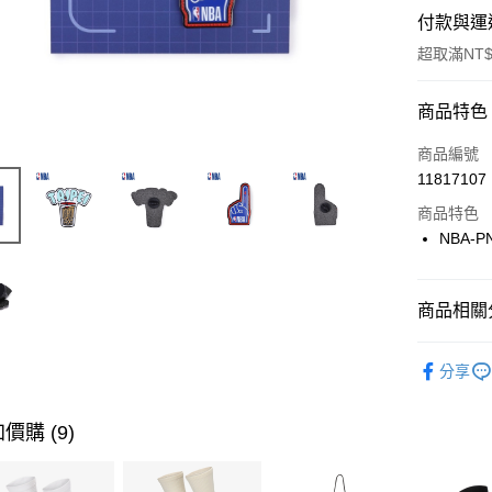
付款與運
超取滿NT$
付款方式
商品特色
信用卡一
商品編號
11817107
信用卡分
商品特色
3 期 
NBA-P
合作金
LINE Pay
華南商
Apple Pay
上海商
商品相關分
國泰世
悠遊付
品牌
NB
臺灣中
分享
匯豐（
全盈+PAY
聯邦商
元大商
價購 (9)
AFTEE先
玉山商
相關說明
台新國
【關於「A