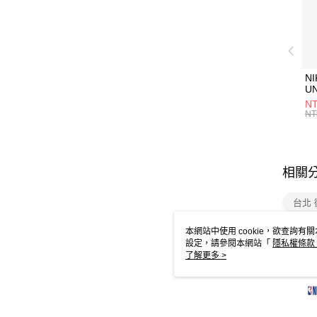
NI
U
1P
NT
統
NT
相關
台北 
本網站中使用 cookie，欲查詢有關
設定，請參閱本網站「
隱私權條款
使用 cookie。
了解更多 >
一 必