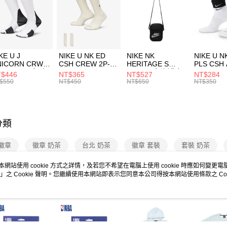
台灣樂
AFTEE
便利好安
運送方式
１．簡單
２．便利
7-11取貨
３．安心
每筆NT$1
KE U J
NIKE U NK ED
NIKE NK
NIKE U N
【「AFT
NICORN CRW
CSH CREW 2P-
HERITAGE S
PLS CSH 
宅配
１．於結帳
R -160 男女 中
144 EMBRDY 男
SMIT 男女 側背包
144 DBL
$446
NT$365
NT$527
NT$284
付」結帳
每筆NT$1
襪 FZ3393100
女 短統襪
BA5871010
襪 DH405
$550
NT$450
NT$650
NT$350
２．訂單
FZ3073133
３．收到繳
付款後門
／ATM／
每筆NT$1
※ 請注意
絡購買商品
分類
先享後付
※ 交易是
徽章
徽章 奶茶
台北 奶茶
徽章 套裝
套裝 奶茶
是否繳費成
付客戶支
本網站使用 cookie 方式之詳情，及若您不希望在電腦上使用 cookie 時應如何變更電腦的
」之 Cookie 聲明。您繼續使用本網站即表示您同意本公司得按本網站使用條款之 Coo
【注意事
１．透過由
買清單 一
交易，需
求債權轉
２．關於
https://aft