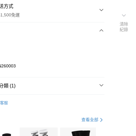
送方式
1,500免運
清除
紀錄
次付款
期付款
0 利率 每期
NT$126
21家銀行
N260003
庫商業銀行
第一商業銀行
業銀行
彰化商業銀行
業儲蓄銀行
台北富邦商業銀行
類 (1)
華商業銀行
兆豐國際商業銀行
A
鞋及配件
小企業銀行
台中商業銀行
客服
台灣）商業銀行
華泰商業銀行
業銀行
遠東國際商業銀行
業銀行
永豐商業銀行
享後付
查看全部
業銀行
星展（台灣）商業銀行
際商業銀行
中國信託商業銀行
FTEE先享後付」】