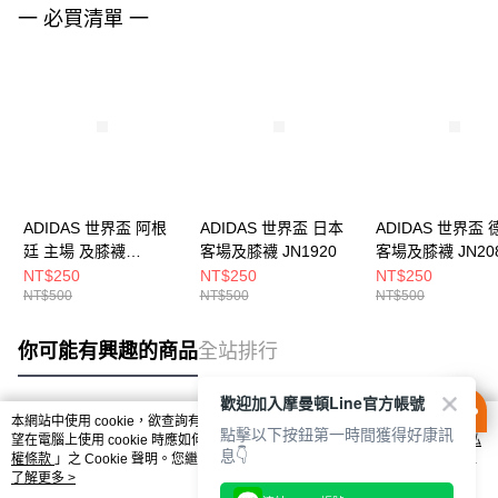
一 必買清單 一
ADIDAS 世界盃 阿根
ADIDAS 世界盃 日本
ADIDAS 世界盃 
廷 主場 及膝襪
客場及膝襪 JN1920
客場及膝襪 JN20
JM8891
NT$250
NT$250
NT$250
NT$500
NT$500
NT$500
你可能有興趣的商品
全站排行
歡迎加入摩曼頓Line官方帳號
本網站中使用 cookie，欲查詢有關本網站使用 cookie 方式之詳情，及若您不希
點擊以下按鈕第一時間獲得好康訊
熱門標籤
望在電腦上使用 cookie 時應如何變更電腦的 cookie 設定，請參閱本網站「
隱私
息👇
權條款
」之 Cookie 聲明。您繼續使用本網站即表示您同意本公司得按本網站使
用條款之 Cookie 聲明使用 cookie。
了解更多 >