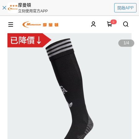
摩曼頓
開啟APP
立刻使用官方APP
0
1
/
4