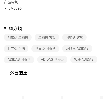
２．訂單成立數日內，您將收到繳費通知簡訊。
商品特色
付款後門市自取
３．收到繳費通知簡訊後14天內，點擊此簡訊中的連結，可透過四大超商／
JM8890
每筆NT$100，滿NT$1,500(含以上)免運費
ATM／網路銀行／等多元方式進行付款，方視為交易完成。
※ 請注意：結帳手續完成當下不需立刻繳費，但若您需要取消訂單，請聯絡
購買商品的店家。未經商家同意取消之訂單仍視為有效，需透過AFTEE先享
後付繳納相關費用。
※ 交易是否成功請以「AFTEE先享後付 」之結帳頁面顯示為準，若有關於
相關分類
是否繳費成功／繳費後需取消欲退款等相關疑問，請聯繫「AFTEE先享後付
客戶支援中心」
https://netprotections.freshdesk.com/support/home
阿根廷 及膝襪
及膝襪 客場
阿根廷 客場
【注意事項】
世界盃 客場
世界盃 阿根廷
及膝襪 ADIDAS
１．透過由恩沛科技股份有限公司提供之「AFTEE先享後付」服務完成之交
易，需依本服務之必要範圍內提供個人資料，並將交易相關給付款項請求債
權轉讓予恩沛科技股份有限公司。
ADIDAS 阿根廷
ADIDAS 世界盃
客場 ADIDAS
２．關於個人資料處理事宜，請瀏覽以下網址：
https://aftee.tw/terms/#terms3
３．未成年的使用者請事先徵得法定代理人或監護人之同意方可使用
一 必買清單 一
「AFTEE先享後付」，若未經同意申辦者引起之損失，本公司不負相關責
任。
４．使用「AFTEE先享後付」時，將依據個別帳號之用戶狀況，依本公司即
時審查核予不同之上限額度；若仍有額度不足之情形，本公司將視審查結果
請求用戶進行身份認證。
５．嚴禁一人註冊多個帳號或使用他人資訊註冊。若發現惡意使用之情形，
恩沛科技股份有限公司將有權停止該用戶之使用額度並採取法律行動。