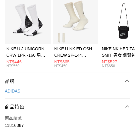
信用卡分期付款
3 期 0 利率 每期
NT$166
21家銀行
合作金庫商業銀行
第一商業銀行
LINE Pay
華南商業銀行
彰化商業銀行
Apple Pay
上海商業儲蓄銀行
台北富邦商業銀行
國泰世華商業銀行
兆豐國際商業銀行
悠遊付
臺灣中小企業銀行
台中商業銀行
NIKE U J UNICORN
NIKE U NK ED CSH
NIKE NK HERIT
匯豐（台灣）商業銀行
華泰商業銀行
CRW 1PR -160 男女
CREW 2P-144
SMIT 男女 側背
全盈+PAY
聯邦商業銀行
遠東國際商業銀行
中統襪 FZ3393100
EMBRDY 男女 短統襪
BA5871010
NT$446
NT$365
NT$527
元大商業銀行
永豐商業銀行
NT$550
NT$450
NT$650
AFTEE先享後付
FZ3073133
玉山商業銀行
星展（台灣）商業銀行
相關說明
台新國際商業銀行
中國信託商業銀行
品牌
【關於「AFTEE先享後付」】
台灣樂天信用卡公司
AFTEE先享後付是「在收到商品之後才付款」的支付方式。 讓您購物簡單
運送方式
ADIDAS
便利好安心！
１．簡單：不需註冊會員、不需綁卡、不需儲值。
7-11取貨(快速到店)
２．便利：只要手機號碼，簡訊認證，即可結帳。
商品特色
每筆NT$100，滿NT$1,500(含以上)免運費
３．安心：先確認商品／服務後，再付款。
商品編號
宅配
【「AFTEE先享後付」結帳流程】
１．於結帳方式選擇「AFTEE先享後付」後，將跳轉至「AFTEE先享後付」
11816387
每筆NT$100，滿NT$1,500(含以上)免運費
結帳頁面，進行簡訊認證並確認金額後，即可完成結帳。