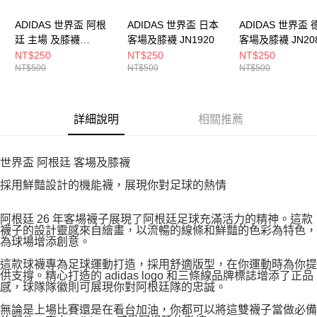
ADIDAS 世界盃 阿根
ADIDAS 世界盃 日本
ADIDAS 世界盃 
廷 主場 及膝襪
客場及膝襪 JN1920
客場及膝襪 JN20
JM8891
NT$250
NT$250
NT$250
NT$500
NT$500
NT$500
詳細說明
相關推薦
世界盃 阿根廷 客場及膝襪
採用鮮豔設計的機能襪，展現你對足球的熱情
阿根廷 26 年客場襪子展現了阿根廷足球充滿活力的精神。這款
襪子的設計靈感來自繪畫，以流暢的線條和鮮豔的色彩為特色，
為球場增添創意。
這款球襪專為足球運動打造，採用舒適版型，在你運動時為你提
供支撐。精心打造的 adidas logo 和三條線品牌標誌增添了正品
感，球隊隊徽則可展現你對阿根廷隊的忠誠。
無論是上場比賽還是在看台加油，你都可以將這雙襪子當做必備