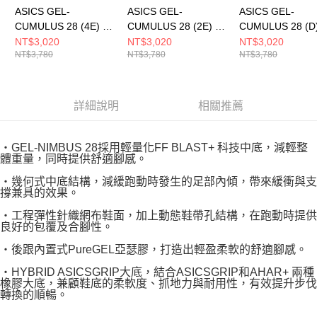
ASICS GEL-
ASICS GEL-
ASICS GEL-
CUMULUS 28 (4E) 男
CUMULUS 28 (2E) 男
CUMULUS 28 (D
跑步鞋 1011C146002
跑步鞋 1011C147402
跑步鞋 1012B919
NT$3,020
NT$3,020
NT$3,020
NT$3,780
NT$3,780
NT$3,780
詳細說明
相關推薦
‧GEL-NIMBUS 28採用輕量化FF BLAST+ 科技中底，減輕整
體重量，同時提供舒適腳感。
‧幾何式中底結構，減緩跑動時發生的足部內傾，帶來緩衝與支
撐兼具的效果。
‧工程彈性針織網布鞋面，加上動態鞋帶孔結構，在跑動時提供
良好的包覆及合腳性。
‧後跟內置式PureGEL亞瑟膠，打造出輕盈柔軟的舒適腳感。
‧HYBRID ASICSGRIP大底，結合ASICSGRIP和AHAR+ 兩種
橡膠大底，兼顧鞋底的柔軟度、抓地力與耐用性，有效提升步伐
轉換的順暢。