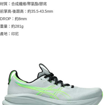
材質：合成纖維/聚氨酯/膠底
前掌高-後跟高：約35.5-43.5mm
DROP：約8mm
重量：約281g
產地：印尼