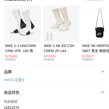
信用卡分期付款
3 期 0 利率 每期
NT$1,660
21家銀行
合作金庫商業銀行
第一商業銀行
LINE Pay
華南商業銀行
彰化商業銀行
Apple Pay
上海商業儲蓄銀行
台北富邦商業銀行
國泰世華商業銀行
兆豐國際商業銀行
悠遊付
臺灣中小企業銀行
台中商業銀行
NIKE U J UNICORN
NIKE U NK ED CSH
NIKE NK HERIT
匯豐（台灣）商業銀行
華泰商業銀行
CRW 1PR -160 男女
CREW 2P-144
SMIT 男女 側背
全盈+PAY
聯邦商業銀行
遠東國際商業銀行
中統襪 FZ3393100
EMBRDY 男女 短統襪
BA5871010
NT$446
NT$365
NT$527
元大商業銀行
永豐商業銀行
NT$550
NT$450
NT$650
AFTEE先享後付
FZ3073133
玉山商業銀行
星展（台灣）商業銀行
相關說明
台新國際商業銀行
中國信託商業銀行
品牌
【關於「AFTEE先享後付」】
台灣樂天信用卡公司
AFTEE先享後付是「在收到商品之後才付款」的支付方式。 讓您購物簡單
運送方式
ASICS 亞瑟士
便利好安心！
１．簡單：不需註冊會員、不需綁卡、不需儲值。
7-11取貨(快速到店)
２．便利：只要手機號碼，簡訊認證，即可結帳。
商品特色
每筆NT$100，滿NT$1,500(含以上)免運費
３．安心：先確認商品／服務後，再付款。
商品編號
宅配
【「AFTEE先享後付」結帳流程】
１．於結帳方式選擇「AFTEE先享後付」後，將跳轉至「AFTEE先享後付」
11812270
每筆NT$100，滿NT$1,500(含以上)免運費