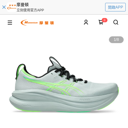
摩曼頓
開啟APP
立刻使用官方APP
0
1
/
8