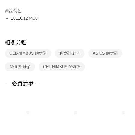
結帳頁面，進行簡訊認證並確認金額後，即可完成結帳。
２．訂單成立數日內，您將收到繳費通知簡訊。
商品特色
付款後門市自取
３．收到繳費通知簡訊後14天內，點擊此簡訊中的連結，可透過四大超商／
1011C127400
每筆NT$100，滿NT$1,500(含以上)免運費
ATM／網路銀行／等多元方式進行付款，方視為交易完成。
※ 請注意：結帳手續完成當下不需立刻繳費，但若您需要取消訂單，請聯絡
購買商品的店家。未經商家同意取消之訂單仍視為有效，需透過AFTEE先享
後付繳納相關費用。
※ 交易是否成功請以「AFTEE先享後付 」之結帳頁面顯示為準，若有關於
相關分類
是否繳費成功／繳費後需取消欲退款等相關疑問，請聯繫「AFTEE先享後付
客戶支援中心」
https://netprotections.freshdesk.com/support/home
GEL-NIMBUS 跑步鞋
跑步鞋 鞋子
ASICS 跑步鞋
【注意事項】
ASICS 鞋子
GEL-NIMBUS ASICS
１．透過由恩沛科技股份有限公司提供之「AFTEE先享後付」服務完成之交
易，需依本服務之必要範圍內提供個人資料，並將交易相關給付款項請求債
權轉讓予恩沛科技股份有限公司。
一 必買清單 一
２．關於個人資料處理事宜，請瀏覽以下網址：
https://aftee.tw/terms/#terms3
３．未成年的使用者請事先徵得法定代理人或監護人之同意方可使用
「AFTEE先享後付」，若未經同意申辦者引起之損失，本公司不負相關責
任。
４．使用「AFTEE先享後付」時，將依據個別帳號之用戶狀況，依本公司即
時審查核予不同之上限額度；若仍有額度不足之情形，本公司將視審查結果
請求用戶進行身份認證。
５．嚴禁一人註冊多個帳號或使用他人資訊註冊。若發現惡意使用之情形，
恩沛科技股份有限公司將有權停止該用戶之使用額度並採取法律行動。