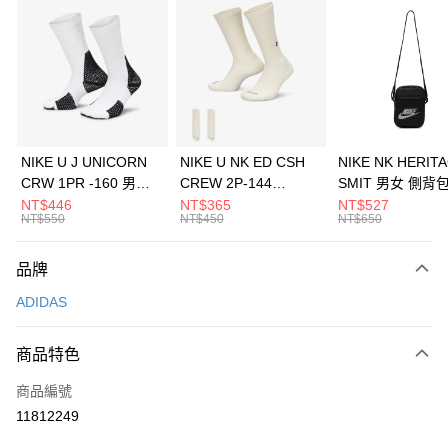
信用卡分期付款
3 期 0 利率 每期
NT$496
21家銀行
合作金庫商業銀行
第一商業銀行
LINE Pay
華南商業銀行
彰化商業銀行
Apple Pay
上海商業儲蓄銀行
台北富邦商業銀行
國泰世華商業銀行
兆豐國際商業銀行
悠遊付
臺灣中小企業銀行
台中商業銀行
NIKE U J UNICORN
NIKE U NK ED CSH
NIKE NK HERIT
匯豐（台灣）商業銀行
華泰商業銀行
CRW 1PR -160 男女
CREW 2P-144
SMIT 男女 側背
全盈+PAY
聯邦商業銀行
遠東國際商業銀行
中統襪 FZ3393100
EMBRDY 男女 短統襪
BA5871010
NT$446
NT$365
NT$527
元大商業銀行
永豐商業銀行
NT$550
NT$450
NT$650
AFTEE先享後付
FZ3073133
玉山商業銀行
星展（台灣）商業銀行
相關說明
台新國際商業銀行
中國信託商業銀行
品牌
【關於「AFTEE先享後付」】
台灣樂天信用卡公司
AFTEE先享後付是「在收到商品之後才付款」的支付方式。 讓您購物簡單
運送方式
ADIDAS
便利好安心！
１．簡單：不需註冊會員、不需綁卡、不需儲值。
7-11取貨(快速到店)
２．便利：只要手機號碼，簡訊認證，即可結帳。
商品特色
每筆NT$100，滿NT$1,500(含以上)免運費
３．安心：先確認商品／服務後，再付款。
商品編號
宅配
【「AFTEE先享後付」結帳流程】
１．於結帳方式選擇「AFTEE先享後付」後，將跳轉至「AFTEE先享後付」
11812249
每筆NT$100，滿NT$1,500(含以上)免運費
結帳頁面，進行簡訊認證並確認金額後，即可完成結帳。