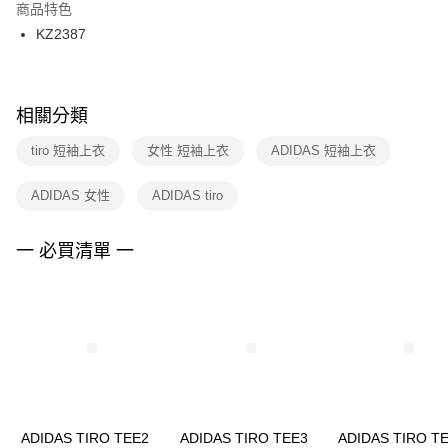
２．訂單成立數日內，您將收到繳費通知簡訊。
商品特色
付款後門市自取
３．收到繳費通知簡訊後14天內，點擊此簡訊中的連結，可透過四大超商／
KZ2387
每筆NT$100，滿NT$1,500(含以上)免運費
ATM／網路銀行／等多元方式進行付款，方視為交易完成。
※ 請注意：結帳手續完成當下不需立刻繳費，但若您需要取消訂單，請聯絡
購買商品的店家。未經商家同意取消之訂單仍視為有效，需透過AFTEE先享
後付繳納相關費用。
※ 交易是否成功請以「AFTEE先享後付 」之結帳頁面顯示為準，若有關於
相關分類
是否繳費成功／繳費後需取消欲退款等相關疑問，請聯繫「AFTEE先享後付
客戶支援中心」
https://netprotections.freshdesk.com/support/home
tiro 短袖上衣
女性 短袖上衣
ADIDAS 短袖上衣
【注意事項】
ADIDAS 女性
ADIDAS tiro
１．透過由恩沛科技股份有限公司提供之「AFTEE先享後付」服務完成之交
易，需依本服務之必要範圍內提供個人資料，並將交易相關給付款項請求債
權轉讓予恩沛科技股份有限公司。
一 必買清單 一
２．關於個人資料處理事宜，請瀏覽以下網址：
https://aftee.tw/terms/#terms3
３．未成年的使用者請事先徵得法定代理人或監護人之同意方可使用
「AFTEE先享後付」，若未經同意申辦者引起之損失，本公司不負相關責
任。
４．使用「AFTEE先享後付」時，將依據個別帳號之用戶狀況，依本公司即
時審查核予不同之上限額度；若仍有額度不足之情形，本公司將視審查結果
請求用戶進行身份認證。
５．嚴禁一人註冊多個帳號或使用他人資訊註冊。若發現惡意使用之情形，
恩沛科技股份有限公司將有權停止該用戶之使用額度並採取法律行動。
ADIDAS TIRO TEE2
ADIDAS TIRO TEE3
ADIDAS TIRO T