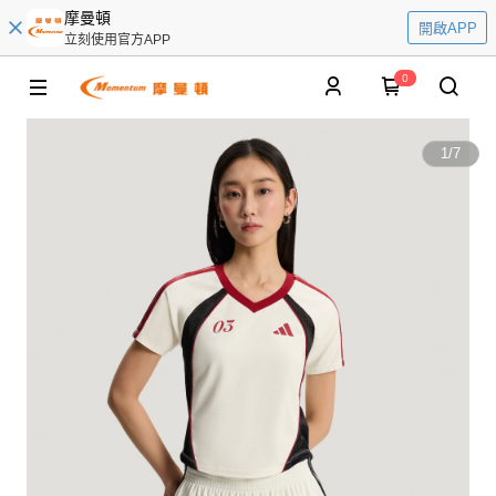
摩曼頓
開啟APP
立刻使用官方APP
0
1
/
7