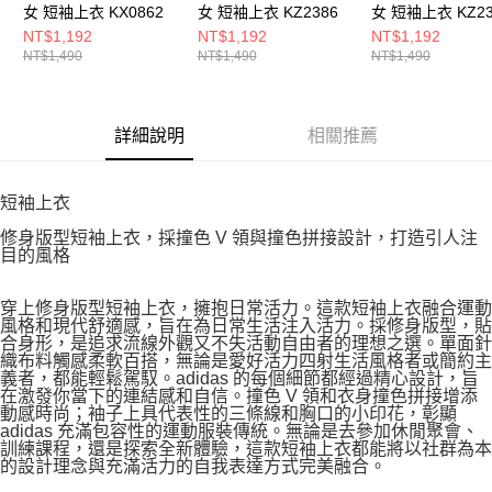
女 短袖上衣 KX0862
女 短袖上衣 KZ2386
女 短袖上衣 KZ23
NT$1,192
NT$1,192
NT$1,192
NT$1,490
NT$1,490
NT$1,490
詳細說明
相關推薦
短袖上衣
修身版型短袖上衣，採撞色 V 領與撞色拼接設計，打造引人注
目的風格
穿上修身版型短袖上衣，擁抱日常活力。這款短袖上衣融合運動
風格和現代舒適感，旨在為日常生活注入活力。採修身版型，貼
合身形，是追求流線外觀又不失活動自由者的理想之選。單面針
織布料觸感柔軟百搭，無論是愛好活力四射生活風格者或簡約主
義者，都能輕鬆駕馭。adidas 的每個細節都經過精心設計，旨
在激發你當下的連結感和自信。撞色 V 領和衣身撞色拼接增添
動感時尚；袖子上具代表性的三條線和胸口的小印花，彰顯
adidas 充滿包容性的運動服裝傳統。無論是去參加休閒聚會、
訓練課程，還是探索全新體驗，這款短袖上衣都能將以社群為本
的設計理念與充滿活力的自我表達方式完美融合。