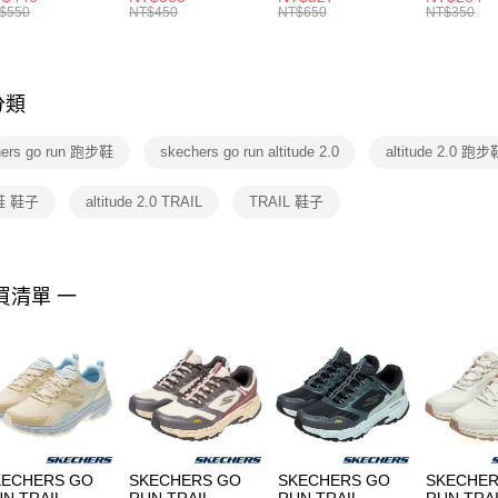
絡購買商品
襪 FZ3393100
女 短統襪
BA5871010
襪 DH405
$550
NT$450
NT$650
NT$350
先享後付
FZ3073133
※ 交易是
是否繳費成
付客戶支
分類
【注意事
１．透過由
hers go run 跑步鞋
skechers go run altitude 2.0
altitude 2.0 跑步
交易，需
求債權轉
２．關於
鞋 鞋子
altitude 2.0 TRAIL
TRAIL 鞋子
https://aft
３．未成
「AFTE
任。
買清單 一
４．使用「
即時審查
結果請求
５．嚴禁
形，恩沛
動。
KECHERS GO
SKECHERS GO
SKECHERS GO
SKECHER
N TRAIL
RUN TRAIL
RUN TRAIL
RUN TRA