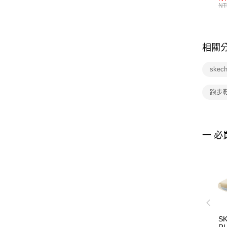
統
NT
相關
skec
跑步
一 必
S
RU