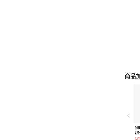
商品加
NI
U
1P
NT