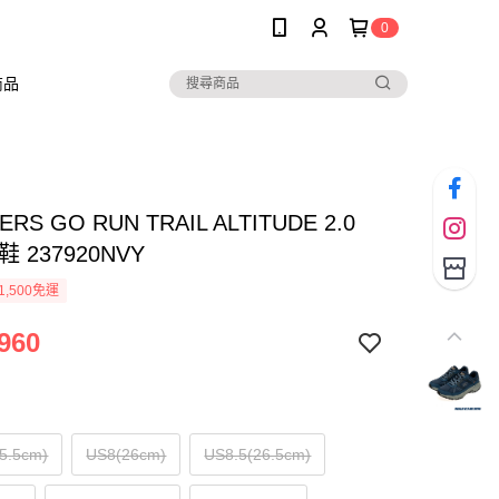
0
商品
ERS GO RUN TRAIL ALTITUDE 2.0
 237920NVY
1,500免運
960
5.5cm)
US8(26cm)
US8.5(26.5cm)