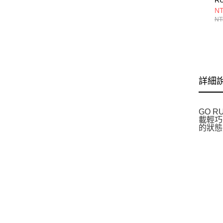
AL
NT
跑
NT
1
詳細
GO 
載輕巧
的狀態