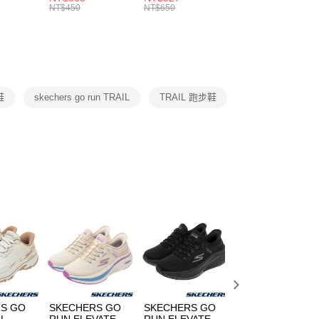
的店家。未經商家同意取消之訂單仍視為有效，需透過AFTEE
8104
男女 短統襪
長統襪
踝襪 SX7677010
NT$450
NT$650
NT$450
繳納相關費用。
DX5089103
DA2123010
否成功請以「AFTEE先享後付 」之結帳頁面顯示為準，若有關於
功／繳費後需取消欲退款等相關疑問，請聯繫「AFTEE先享後
援中心」
https://netprotections.freshdesk.com/support/home
項】
恩沛科技股份有限公司提供之「AFTEE先享後付」服務完成之
鞋
skechers go run TRAIL
TRAIL 跑步鞋
依本服務之必要範圍內提供個人資料，並將交易相關給付款項請
讓予恩沛科技股份有限公司。
個人資料處理事宜，請瀏覽以下網址：
ee.tw/terms/#terms3
年的使用者請事先徵得法定代理人或監護人之同意方可使用
E先享後付」，若未經同意申辦者引起之損失，本公司不負相關責
AFTEE先享後付」時，將依據個別帳號之用戶狀況，依本公司
核予不同之上限額度；若仍有額度不足之情形，本公司將視審查
用戶進行身份認證。
一人註冊多個帳號或使用他人資訊註冊。若發現惡意使用之情
科技股份有限公司將有權停止該用戶之使用額度並採取法律行
S GO
SKECHERS GO
SKECHERS GO
SKECHERS GO
IL
RUN ELEVATE
RUN ELEVATE
RUN MAX