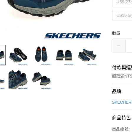
US9(27
US10.5(
數量
付款與運
超取滿NT$
付款方式
品牌
信用卡一
SKECHER
信用卡分
商品特色
3 期 
商品編號
合作金