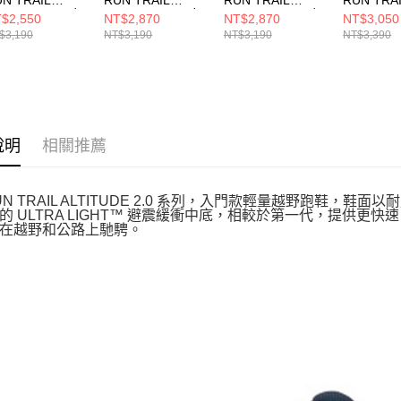
TITUDE 2.0 女
ALTITUDE 2.0 女
ALTITUDE 2.0 女
ALTITUDE
$2,550
NT$2,870
NT$2,870
NT$3,050
步鞋
跑步鞋
跑步鞋
跑步鞋
$3,190
NT$3,190
NT$3,190
NT$3,390
29533WNTBL
129525WNAT
129525WNVAQ
129532W
說明
相關推薦
RUN TRAIL ALTITUDE 2.0 系列，入門款輕量越野跑鞋
的 ULTRA LIGHT™ 避震緩衝中底，相較於第一代，提供
在越野和公路上馳騁。