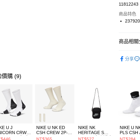
LINE Pay
11812243
華南商
Apple Pay
上海商
商品特色
國泰世
23792
悠遊付
臺灣中
匯豐（
全盈+PAY
聯邦商
商品相關分
元大商
AFTEE先
玉山商
品牌
SK
相關說明
分享
台新國
【關於「A
男性商品
台灣樂
AFTEE
便利好安
運動類型
運送方式
價購 (9)
１．簡單
２．便利
7-11取貨
３．安心
每筆NT$1
【「AFT
宅配
１．於結帳
付」結帳
每筆NT$1
２．訂單
３．收到繳
付款後門
KE U J
NIKE U NK ED
NIKE NK
NIKE U N
／ATM／
NICORN CRW
CSH CREW 2P-
HERITAGE S
PLS CSH 
每筆NT$1
※ 請注意
R -160 男女 中
144 EMBRDY 男
SMIT 男女 側背包
144 DBL
$446
NT$365
NT$527
NT$284