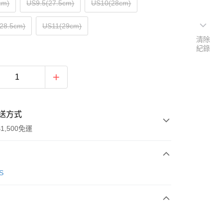
cm)
US9.5(27.5cm)
US10(28cm)
28.5cm)
US11(29cm)
清除
紀錄
送方式
1,500免運
次付款
S
期付款
0 利率 每期
NT$1,096
21家銀行
庫商業銀行
第一商業銀行