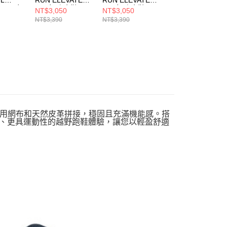
 2.0 女
2.0 女 跑步鞋
2.0 女 跑步鞋
CUSHIONING
NT$3,050
NT$3,050
NT$3,110
129006NAT
129006BBK
ELITE 2.0 女 跑
NT$3,390
NT$3,390
NT$3,890
NT
鞋 129655LIL
，鞋面以耐用網布和天然皮革拼接，穩固且充滿機能感。搭
更快速、更具運動性的越野跑鞋體驗，讓您以輕盈舒適