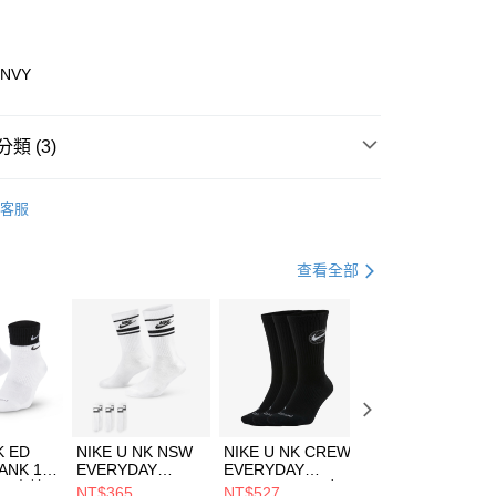
業銀行
彰化商業銀行
業儲蓄銀行
台北富邦商業銀行
華商業銀行
兆豐國際商業銀行
0NVY
小企業銀行
台中商業銀行
台灣）商業銀行
華泰商業銀行
業銀行
遠東國際商業銀行
類 (3)
業銀行
永豐商業銀行
享後付
業銀行
星展（台灣）商業銀行
ECHERS
客服
際商業銀行
中國信託商業銀行
FTEE先享後付」】
鞋類
跑步鞋/慢跑鞋
天信用卡公司
先享後付是「在收到商品之後才付款」的支付方式。 讓您購物簡單
心！
休閒戶外
鞋
查看全部
：不需註冊會員、不需綁卡、不需儲值。
：只要手機號碼，簡訊認證，即可結帳。
(快速到店)
：先確認商品／服務後，再付款。
00，滿NT$1,500(含以上)免運費
EE先享後付」結帳流程】
方式選擇「AFTEE先享後付」後，將跳轉至「AFTEE先享後
頁面，進行簡訊認證並確認金額後，即可完成結帳。
00，滿NT$1,500(含以上)免運費
成立數日內，您將收到繳費通知簡訊。
費通知簡訊後14天內，點擊此簡訊中的連結，可透過四大超商
市自取
K ED
NIKE U NK NSW
NIKE U NK CREW
NIKE U NK
網路銀行／等多元方式進行付款，方視為交易完成。
ANK 1P
EVERYDAY
EVERYDAY
EVERYDAY LTW
00，滿NT$1,500(含以上)免運費
：結帳手續完成當下不需立刻繳費，但若您需要取消訂單，請聯
 男 中統
ESSENTIAL CR
BBALL 3PR 男女
ANKLE 3PR 男女
NT$365
NT$527
NT$365