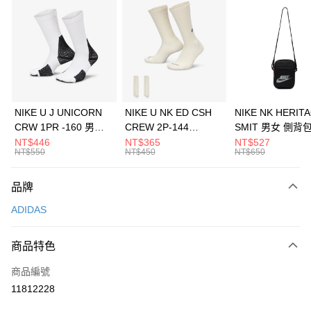
信用卡分期付款
3 期 0 利率 每期
NT$496
21家銀行
合作金庫商業銀行
第一商業銀行
LINE Pay
華南商業銀行
彰化商業銀行
Apple Pay
上海商業儲蓄銀行
台北富邦商業銀行
國泰世華商業銀行
兆豐國際商業銀行
悠遊付
臺灣中小企業銀行
台中商業銀行
NIKE U J UNICORN
NIKE U NK ED CSH
NIKE NK HERIT
匯豐（台灣）商業銀行
華泰商業銀行
CRW 1PR -160 男女
CREW 2P-144
SMIT 男女 側背
全盈+PAY
聯邦商業銀行
遠東國際商業銀行
中統襪 FZ3393100
EMBRDY 男女 短統襪
BA5871010
NT$446
NT$365
NT$527
元大商業銀行
永豐商業銀行
NT$550
NT$450
NT$650
AFTEE先享後付
FZ3073133
玉山商業銀行
星展（台灣）商業銀行
相關說明
台新國際商業銀行
中國信託商業銀行
品牌
【關於「AFTEE先享後付」】
台灣樂天信用卡公司
AFTEE先享後付是「在收到商品之後才付款」的支付方式。 讓您購物簡單
運送方式
ADIDAS
便利好安心！
１．簡單：不需註冊會員、不需綁卡、不需儲值。
7-11取貨(快速到店)
２．便利：只要手機號碼，簡訊認證，即可結帳。
商品特色
每筆NT$100，滿NT$1,500(含以上)免運費
３．安心：先確認商品／服務後，再付款。
商品編號
宅配
【「AFTEE先享後付」結帳流程】
１．於結帳方式選擇「AFTEE先享後付」後，將跳轉至「AFTEE先享後付」
11812228
每筆NT$100，滿NT$1,500(含以上)免運費
結帳頁面，進行簡訊認證並確認金額後，即可完成結帳。