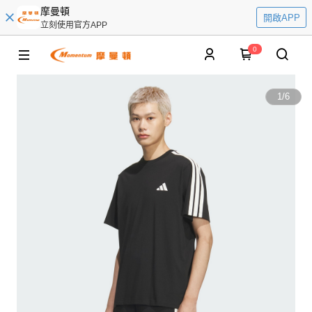
摩曼頓
開啟APP
立刻使用官方APP
0
1
/
6