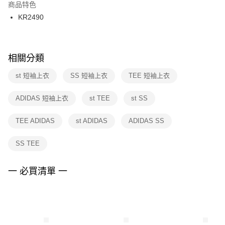
２．訂單成立數日內，您將收到繳費通知簡訊。
商品特色
付款後門市自取
３．收到繳費通知簡訊後14天內，點擊此簡訊中的連結，可透過四大超商／
KR2490
每筆NT$100，滿NT$1,500(含以上)免運費
ATM／網路銀行／等多元方式進行付款，方視為交易完成。
※ 請注意：結帳手續完成當下不需立刻繳費，但若您需要取消訂單，請聯絡
購買商品的店家。未經商家同意取消之訂單仍視為有效，需透過AFTEE先享
後付繳納相關費用。
※ 交易是否成功請以「AFTEE先享後付 」之結帳頁面顯示為準，若有關於
相關分類
是否繳費成功／繳費後需取消欲退款等相關疑問，請聯繫「AFTEE先享後付
客戶支援中心」
https://netprotections.freshdesk.com/support/home
st 短袖上衣
SS 短袖上衣
TEE 短袖上衣
【注意事項】
ADIDAS 短袖上衣
st TEE
st SS
１．透過由恩沛科技股份有限公司提供之「AFTEE先享後付」服務完成之交
易，需依本服務之必要範圍內提供個人資料，並將交易相關給付款項請求債
權轉讓予恩沛科技股份有限公司。
TEE ADIDAS
st ADIDAS
ADIDAS SS
２．關於個人資料處理事宜，請瀏覽以下網址：
https://aftee.tw/terms/#terms3
SS TEE
３．未成年的使用者請事先徵得法定代理人或監護人之同意方可使用
「AFTEE先享後付」，若未經同意申辦者引起之損失，本公司不負相關責
任。
一 必買清單 一
４．使用「AFTEE先享後付」時，將依據個別帳號之用戶狀況，依本公司即
時審查核予不同之上限額度；若仍有額度不足之情形，本公司將視審查結果
請求用戶進行身份認證。
５．嚴禁一人註冊多個帳號或使用他人資訊註冊。若發現惡意使用之情形，
恩沛科技股份有限公司將有權停止該用戶之使用額度並採取法律行動。