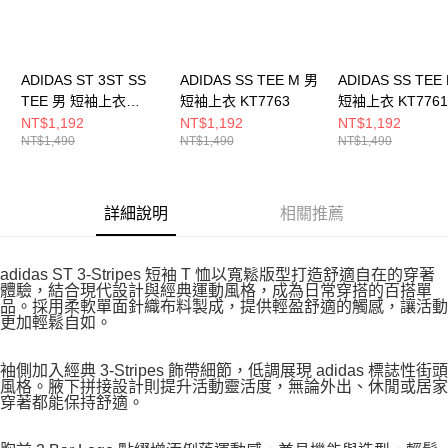
ADIDAS ST 3ST SS
ADIDAS SS TEE M 男
ADIDAS SS TEE
TEE 男 短袖上衣
短袖上衣 KT7763
短袖上衣 KT7761
KR2491
NT$1,192
NT$1,192
NT$1,192
NT$1,490
NT$1,490
NT$1,490
詳細說明
相關推薦
adidas ST 3-Stripes 短袖 T 恤以寬鬆版型打造舒適自在的穿著
體驗，結合現代設計與經典運動風格，成為日常穿搭的百搭單
品。採用柔軟單面針織布料製成，提供輕盈舒適的觸感，讓活動
更加輕鬆自如。
袖側加入經典 3-Stripes 飾帶細節，低調展現 adidas 標誌性街頭
風格。腋下拼接設計則提升活動靈活度，無論外出、休閒或居家
穿著都能保持舒適。