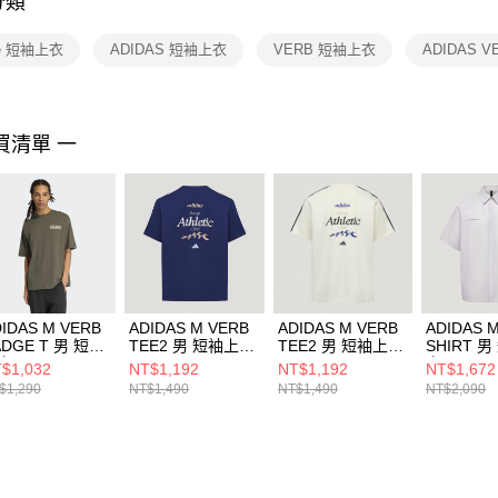
分類
【注意事
１．透過由
ge 短袖上衣
ADIDAS 短袖上衣
VERB 短袖上衣
ADIDAS V
交易，需
求債權轉
２．關於
https://aft
３．未成
買清單 一
「AFTE
任。
４．使用「
即時審查
結果請求
５．嚴禁
形，恩沛
動。
IDAS M VERB
ADIDAS M VERB
ADIDAS M VERB
ADIDAS 
ADGE T 男 短袖
TEE2 男 短袖上衣
TEE2 男 短袖上衣
SHIRT 
衣 KB4891
LE1242
LE1244
衣 LE124
$1,032
NT$1,192
NT$1,192
NT$1,672
$1,290
NT$1,490
NT$1,490
NT$2,090