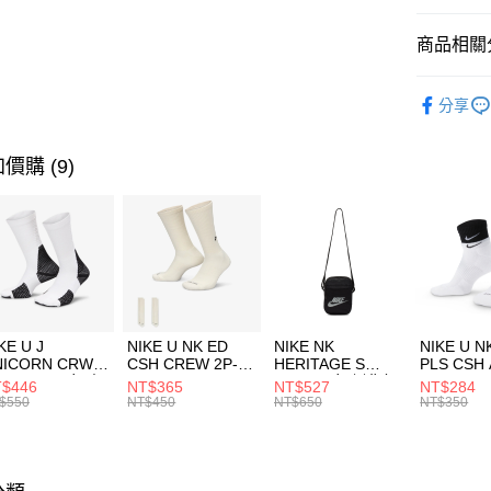
匯豐（
全盈+PAY
聯邦商
商品相關分
元大商
AFTEE先
玉山商
品牌
AD
相關說明
分享
台新國
【關於「A
男性商品
台灣樂
AFTEE
便利好安
運動類型
運送方式
價購 (9)
１．簡單
２．便利
促銷活動
7-11取貨
３．安心
每筆NT$1
【「AFT
宅配
１．於結帳
付」結帳
每筆NT$1
２．訂單
３．收到繳
付款後門
KE U J
NIKE U NK ED
NIKE NK
NIKE U N
／ATM／
NICORN CRW
CSH CREW 2P-
HERITAGE S
PLS CSH 
每筆NT$1
※ 請注意
R -160 男女 中
144 EMBRDY 男
SMIT 男女 側背包
144 DBL
$446
NT$365
NT$527
NT$284
絡購買商品
襪 FZ3393100
女 短統襪
BA5871010
襪 DH405
$550
NT$450
NT$650
NT$350
先享後付
FZ3073133
※ 交易是
是否繳費成
付客戶支