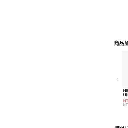
商品加
NI
U
1P
NT
統
NT