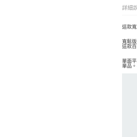
詳細
這款寬
寬鬆版
這款百
單面平
單品。