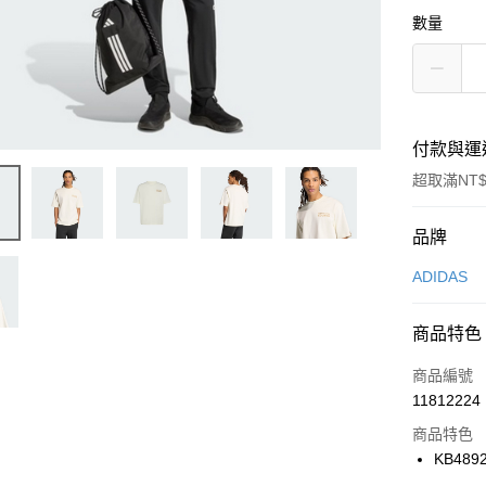
數量
付款與運
超取滿NT$
付款方式
品牌
信用卡一
ADIDAS
信用卡分
商品特色
3 期 
商品編號
合作金
LINE Pay
11812224
華南商
Apple Pay
上海商
商品特色
國泰世
KB489
悠遊付
臺灣中