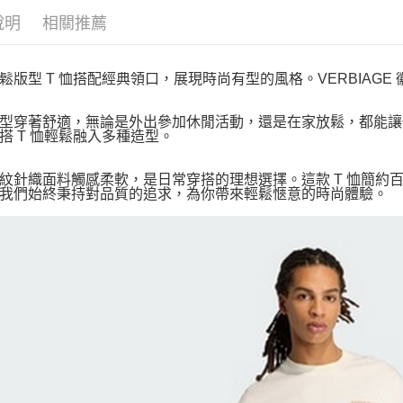
說明
相關推薦
鬆版型 T 恤搭配經典領口，展現時尚有型的風格。VERBIAGE
型穿著舒適，無論是外出參加休閒活動，還是在家放鬆，都能讓你自
搭 T 恤輕鬆融入多種造型。
紋針織面料觸感柔軟，是日常穿搭的理想選擇。這款 T 恤簡約
我們始終秉持對品質的追求，為你帶來輕鬆愜意的時尚體驗。