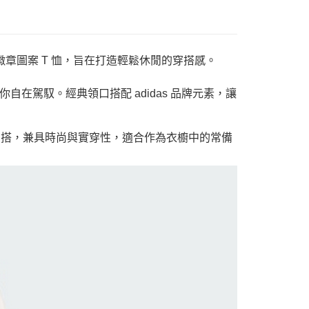
 徽章圖案 T 恤，旨在打造輕鬆休閒的穿搭感。
在駕馭。經典領口搭配 adidas 品牌元素，讓
百搭，兼具時尚與實穿性，適合作為衣櫥中的常備