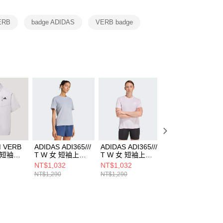
項】
恩沛科技股份有限公司提供之「AFTEE先享後付」服務完成之
ERB
badge ADIDAS
VERB badge
依本服務之必要範圍內提供個人資料，並將交易相關給付款項請
讓予恩沛科技股份有限公司。
個人資料處理事宜，請瀏覽以下網址：
ee.tw/terms/#terms3
年的使用者請事先徵得法定代理人或監護人之同意方可使用
E先享後付」，若未經同意申辦者引起之損失，本公司不負相關責
AFTEE先享後付」時，將依據個別帳號之用戶狀況，依本公司
核予不同之上限額度；若仍有額度不足之情形，本公司將視審查
用戶進行身份認證。
一人註冊多個帳號或使用他人資訊註冊。若發現惡意使用之情
科技股份有限公司將有權停止該用戶之使用額度並採取法律行
M VERB
ADIDAS ADI365///
ADIDAS ADI365///
ADIDAS ADI365//
男 短袖上
T W 女 短袖上衣
T W 女 短袖上衣
T M 男 短袖上衣
6
KF2699
KS5048
JZ7699
NT$1,032
NT$1,032
NT$1,032
NT$1,290
NT$1,290
NT$1,290