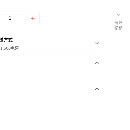
清除
紀錄
送方式
1,500免運
次付款
期付款
0 利率 每期
NT$430
21家銀行
庫商業銀行
第一商業銀行
業銀行
彰化商業銀行
業儲蓄銀行
台北富邦商業銀行
華商業銀行
兆豐國際商業銀行
2
小企業銀行
台中商業銀行