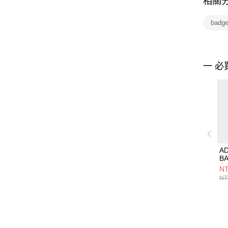
相關
bad
一 必
AD
B
上
NT
NT