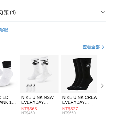
台灣）商業銀行
華泰商業銀行
業銀行
遠東國際商業銀行
類 (4)
業銀行
永豐商業銀行
享後付
業銀行
星展（台灣）商業銀行
IDAS
服飾
客服
際商業銀行
中國信託商業銀行
FTEE先享後付」】
上衣
短袖上衣
天信用卡公司
先享後付是「在收到商品之後才付款」的支付方式。 讓您購物簡單
心！
健身重訓
服飾
查看全部
：不需註冊會員、不需綁卡、不需儲值。
：只要手機號碼，簡訊認證，即可結帳。
清爽穿搭｜短袖上衣4折起
(快速到店)
：先確認商品／服務後，再付款。
00，滿NT$1,500(含以上)免運費
EE先享後付」結帳流程】
方式選擇「AFTEE先享後付」後，將跳轉至「AFTEE先享後
頁面，進行簡訊認證並確認金額後，即可完成結帳。
00，滿NT$1,500(含以上)免運費
成立數日內，您將收到繳費通知簡訊。
費通知簡訊後14天內，點擊此簡訊中的連結，可透過四大超商
市自取
K ED
NIKE U NK NSW
NIKE U NK CREW
NIKE U NK
網路銀行／等多元方式進行付款，方視為交易完成。
ANK 1P
EVERYDAY
EVERYDAY
EVERYDAY LTW
00，滿NT$1,500(含以上)免運費
：結帳手續完成當下不需立刻繳費，但若您需要取消訂單，請聯
 男 中統
ESSENTIAL CR
BBALL 3PR 男女
ANKLE 3PR 男女
NT$365
NT$527
NT$365
的店家。未經商家同意取消之訂單仍視為有效，需透過AFTEE
8104
男女 短統襪
長統襪
踝襪 SX7677010
NT$450
NT$650
NT$450
繳納相關費用。
DX5089103
DA2123010
否成功請以「AFTEE先享後付 」之結帳頁面顯示為準，若有關於
功／繳費後需取消欲退款等相關疑問，請聯繫「AFTEE先享後
援中心」
https://netprotections.freshdesk.com/support/home