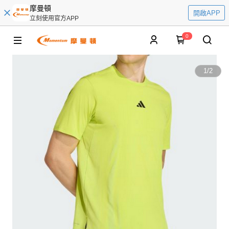
摩曼頓
開啟APP
立刻使用官方APP
0
1
/
2