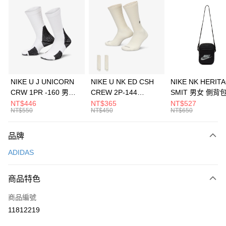
信用卡分期付款
3 期 0 利率 每期
NT$630
21家銀行
合作金庫商業銀行
第一商業銀行
LINE Pay
華南商業銀行
彰化商業銀行
Apple Pay
上海商業儲蓄銀行
台北富邦商業銀行
國泰世華商業銀行
兆豐國際商業銀行
悠遊付
臺灣中小企業銀行
台中商業銀行
NIKE U J UNICORN
NIKE U NK ED CSH
NIKE NK HERIT
匯豐（台灣）商業銀行
華泰商業銀行
CRW 1PR -160 男女
CREW 2P-144
SMIT 男女 側背
全盈+PAY
聯邦商業銀行
遠東國際商業銀行
中統襪 FZ3393100
EMBRDY 男女 短統襪
BA5871010
NT$446
NT$365
NT$527
元大商業銀行
永豐商業銀行
NT$550
NT$450
NT$650
AFTEE先享後付
FZ3073133
玉山商業銀行
星展（台灣）商業銀行
相關說明
台新國際商業銀行
中國信託商業銀行
品牌
【關於「AFTEE先享後付」】
台灣樂天信用卡公司
AFTEE先享後付是「在收到商品之後才付款」的支付方式。 讓您購物簡單
運送方式
ADIDAS
便利好安心！
１．簡單：不需註冊會員、不需綁卡、不需儲值。
7-11取貨(快速到店)
２．便利：只要手機號碼，簡訊認證，即可結帳。
商品特色
每筆NT$100，滿NT$1,500(含以上)免運費
３．安心：先確認商品／服務後，再付款。
商品編號
宅配
【「AFTEE先享後付」結帳流程】
１．於結帳方式選擇「AFTEE先享後付」後，將跳轉至「AFTEE先享後付」
11812219
每筆NT$100，滿NT$1,500(含以上)免運費
結帳頁面，進行簡訊認證並確認金額後，即可完成結帳。