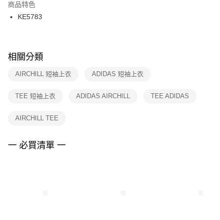
２．訂單成立數日內，您將收到繳費通知簡訊。
商品特色
付款後門市自取
３．收到繳費通知簡訊後14天內，點擊此簡訊中的連結，可透過四大超商／
KE5783
每筆NT$100，滿NT$1,500(含以上)免運費
ATM／網路銀行／等多元方式進行付款，方視為交易完成。
※ 請注意：結帳手續完成當下不需立刻繳費，但若您需要取消訂單，請聯絡
購買商品的店家。未經商家同意取消之訂單仍視為有效，需透過AFTEE先享
後付繳納相關費用。
※ 交易是否成功請以「AFTEE先享後付 」之結帳頁面顯示為準，若有關於
相關分類
是否繳費成功／繳費後需取消欲退款等相關疑問，請聯繫「AFTEE先享後付
客戶支援中心」
https://netprotections.freshdesk.com/support/home
AIRCHILL 短袖上衣
ADIDAS 短袖上衣
【注意事項】
TEE 短袖上衣
ADIDAS AIRCHILL
TEE ADIDAS
１．透過由恩沛科技股份有限公司提供之「AFTEE先享後付」服務完成之交
易，需依本服務之必要範圍內提供個人資料，並將交易相關給付款項請求債
權轉讓予恩沛科技股份有限公司。
AIRCHILL TEE
２．關於個人資料處理事宜，請瀏覽以下網址：
https://aftee.tw/terms/#terms3
３．未成年的使用者請事先徵得法定代理人或監護人之同意方可使用
一 必買清單 一
「AFTEE先享後付」，若未經同意申辦者引起之損失，本公司不負相關責
任。
４．使用「AFTEE先享後付」時，將依據個別帳號之用戶狀況，依本公司即
時審查核予不同之上限額度；若仍有額度不足之情形，本公司將視審查結果
請求用戶進行身份認證。
５．嚴禁一人註冊多個帳號或使用他人資訊註冊。若發現惡意使用之情形，
恩沛科技股份有限公司將有權停止該用戶之使用額度並採取法律行動。