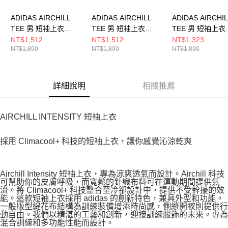
ADIDAS AIRCHILL
ADIDAS AIRCHILL
ADIDAS AIRCHI
TEE 男 短袖上衣
TEE 男 短袖上衣
TEE 男 短袖上衣
KE2388
KT3260
JE5747
NT$1,512
NT$1,512
NT$1,323
NT$1,890
NT$1,890
NT$1,890
詳細說明
相關推薦
AIRCHILL INTENSITY 短袖上衣
採用 Climacool+ 科技的短袖上衣，讓你感覺沁涼乾爽
Airchill Intensity 短袖上衣，專為涼爽透氣而設計。Airchill 科技
可幫助你的皮膚呼吸，而寬鬆的針織布料可在運動期間提供氣
流。將 Climacool+ 科技整合至冷卻設計中，提供不受幹擾的效
能。這款短袖上衣採用 adidas 的創新特色，兼具外型和功能。
一般版型緹花布結構為訓練裝備增添時尚感，側縫開衩則提供行
動自由。我們以精湛的工藝和創新，迎接訓練服飾的未來。專為
混合訓練和多功能性能而設計。