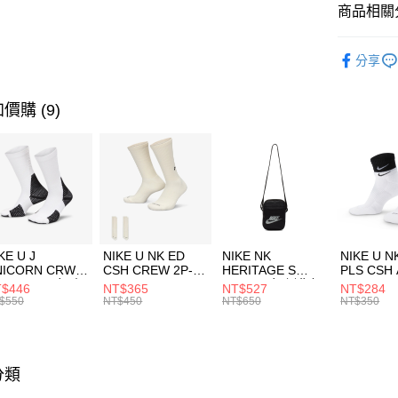
聯邦商
商品相關分
元大商
AFTEE先
玉山商
品牌
AD
相關說明
分享
台新國
【關於「A
兒童/青少
台灣樂
AFTEE
便利好安
運動類型
運送方式
價購 (9)
１．簡單
２．便利
7-11取貨
３．安心
每筆NT$1
【「AFT
宅配
１．於結帳
付」結帳
每筆NT$1
２．訂單
３．收到繳
付款後門
KE U J
NIKE U NK ED
NIKE NK
NIKE U N
／ATM／
NICORN CRW
CSH CREW 2P-
HERITAGE S
PLS CSH 
每筆NT$1
※ 請注意
R -160 男女 中
144 EMBRDY 男
SMIT 男女 側背包
144 DBL
$446
NT$365
NT$527
NT$284
絡購買商品
襪 FZ3393100
女 短統襪
BA5871010
襪 DH405
$550
NT$450
NT$650
NT$350
先享後付
FZ3073133
※ 交易是
是否繳費成
付客戶支
分類
【注意事