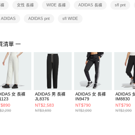
１．透過由
長褲
女性 長褲
WIDE 長褲
ADIDAS 長褲
sfl pnt
交易，需
求債權轉
２．關於
 ADIDAS
ADIDAS pnt
sfl WIDE
https://aft
３．未成
「AFTE
任。
買清單 一
４．使用「
即時審查
結果請求
５．嚴禁
形，恩沛
動。
DIDAS 女 長褲
ADIDAS 男 長褲
ADIDAS 女 長褲
ADIDAS 
1123
JL8376
IN9479
IM8830
$890
NT$2,583
NT$790
NT$790
$2,290
NT$3,690
NT$2,090
NT$2,090