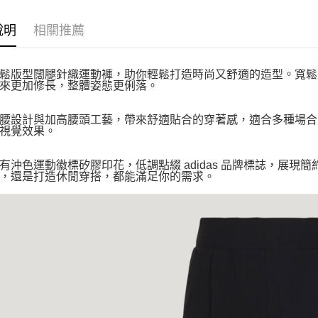
說明
相關推薦
鬆版型闊腿針織運動褲，助你輕鬆打造時尚又舒適的造型。寬鬆
來更加修長，整體姿態更俐落。
腰設計與加高腰頭工藝，帶來舒適貼合的穿著感，適合多種場合
視覺效果。
有沖色運動徽標矽膠印花，低調點綴 adidas 品牌標誌，展
，還是打造休閒穿搭，都能滿足你的需求。