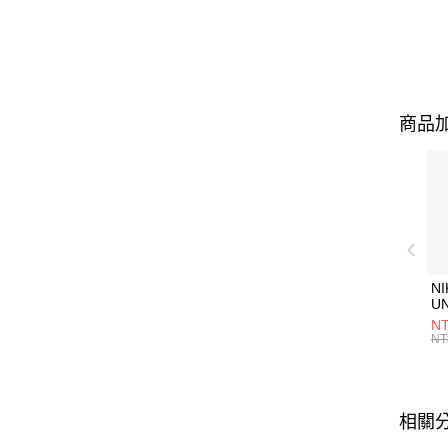
商品加
NI
U
1P
NT
統
NT
相關