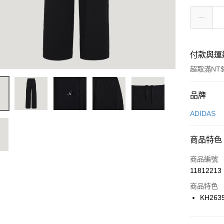
付款與運
超取滿NT$
付款方式
品牌
信用卡一
ADIDAS
信用卡分
商品特色
3 期 
商品編號
合作金
LINE Pay
11812213
華南商
Apple Pay
上海商
商品特色
國泰世
KH263
悠遊付
臺灣中
匯豐（
全盈+PAY