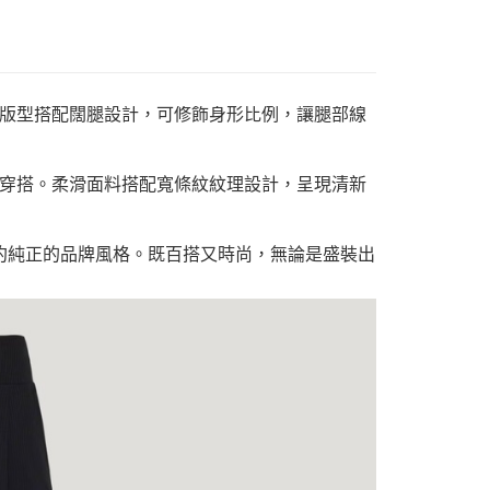
版型搭配闊腿設計，可修飾身形比例，讓腿部線
穿搭。柔滑面料搭配寬條紋紋理設計，呈現清新
現簡約純正的品牌風格。既百搭又時尚，無論是盛裝出