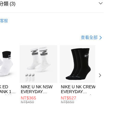
業銀行
遠東國際商業銀行
類 (3)
業銀行
永豐商業銀行
享後付
業銀行
星展（台灣）商業銀行
IDAS
服飾
客服
際商業銀行
中國信託商業銀行
FTEE先享後付」】
年
下著
長褲
天信用卡公司
先享後付是「在收到商品之後才付款」的支付方式。 讓您購物簡單
心！
健身重訓
服飾
查看全部
：不需註冊會員、不需綁卡、不需儲值。
：只要手機號碼，簡訊認證，即可結帳。
(快速到店)
：先確認商品／服務後，再付款。
00，滿NT$1,500(含以上)免運費
EE先享後付」結帳流程】
方式選擇「AFTEE先享後付」後，將跳轉至「AFTEE先享後
頁面，進行簡訊認證並確認金額後，即可完成結帳。
00，滿NT$1,500(含以上)免運費
成立數日內，您將收到繳費通知簡訊。
費通知簡訊後14天內，點擊此簡訊中的連結，可透過四大超商
市自取
K ED
NIKE U NK NSW
NIKE U NK CREW
NIKE U NK
網路銀行／等多元方式進行付款，方視為交易完成。
ANK 1P
EVERYDAY
EVERYDAY
EVERYDAY LTW
00，滿NT$1,500(含以上)免運費
：結帳手續完成當下不需立刻繳費，但若您需要取消訂單，請聯
 男 中統
ESSENTIAL CR
BBALL 3PR 男女
ANKLE 3PR 男女
NT$365
NT$527
NT$365
的店家。未經商家同意取消之訂單仍視為有效，需透過AFTEE
8104
男女 短統襪
長統襪
踝襪 SX7677010
NT$450
NT$650
NT$450
繳納相關費用。
DX5089103
DA2123010
否成功請以「AFTEE先享後付 」之結帳頁面顯示為準，若有關於
功／繳費後需取消欲退款等相關疑問，請聯繫「AFTEE先享後
援中心」
https://netprotections.freshdesk.com/support/home
項】