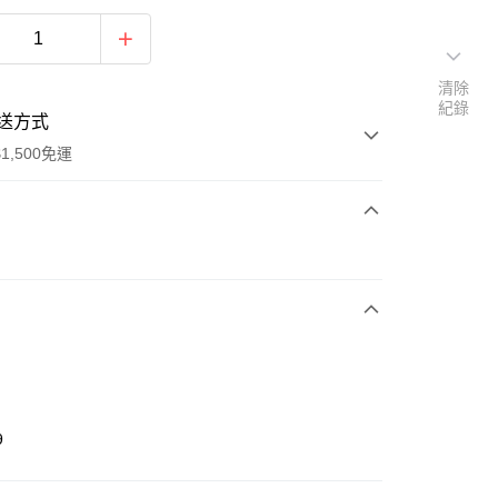
清除
紀錄
送方式
1,500免運
次付款
期付款
0 利率 每期
NT$763
21家銀行
庫商業銀行
第一商業銀行
業銀行
彰化商業銀行
業儲蓄銀行
台北富邦商業銀行
華商業銀行
兆豐國際商業銀行
9
小企業銀行
台中商業銀行
台灣）商業銀行
華泰商業銀行