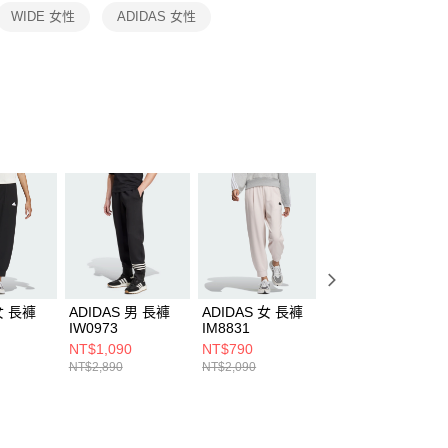
恩沛科技股份有限公司提供之「AFTEE先享後付」服務完成之
WIDE 女性
ADIDAS 女性
依本服務之必要範圍內提供個人資料，並將交易相關給付款項請
讓予恩沛科技股份有限公司。
個人資料處理事宜，請瀏覽以下網址：
ee.tw/terms/#terms3
年的使用者請事先徵得法定代理人或監護人之同意方可使用
E先享後付」，若未經同意申辦者引起之損失，本公司不負相關責
AFTEE先享後付」時，將依據個別帳號之用戶狀況，依本公司
核予不同之上限額度；若仍有額度不足之情形，本公司將視審查
用戶進行身份認證。
一人註冊多個帳號或使用他人資訊註冊。若發現惡意使用之情
科技股份有限公司將有權停止該用戶之使用額度並採取法律行
女 長褲
ADIDAS 男 長褲
ADIDAS 女 長褲
ADIDAS 女 長褲
IW0973
IM8831
JC6856
NT$1,090
NT$790
NT$1,190
NT$2,890
NT$2,090
NT$3,090