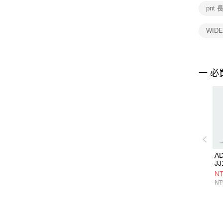
pnt 
WIDE
一 必
A
JJ
NT
NT