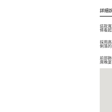
詳細
這款寬
條看起
採用高
俐落的
前部飾
席晚宴