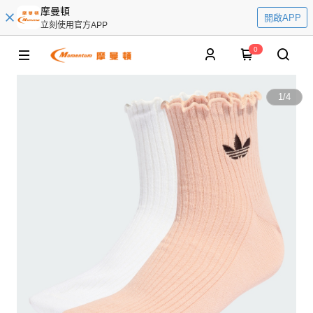
摩曼頓
開啟APP
立刻使用官方APP
0
1
/
4