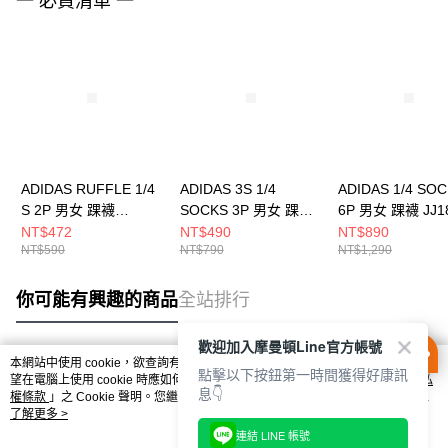
一 必買清單 一
ADIDAS RUFFLE 1/4
ADIDAS 3S 1/4
ADIDAS 1/4 SO
S 2P 男女 踝襪
SOCKS 3P 男女 踝襪
6P 男女 踝襪 JJ1
KD8367
JV7426
NT$472
NT$490
NT$890
NT$590
NT$790
NT$1,290
你可能有興趣的商品
全站排行
歡迎加入摩曼頓Line官方帳號
本網站中使用 cookie，欲查詢有關本網站使用 cookie 方式之詳情，及若您不希
點擊以下按鈕第一時間獲得好康訊
熱門標籤
望在電腦上使用 cookie 時應如何變更電腦的 cookie 設定，請參閱本網站「
隱私
息👇
權條款
」之 Cookie 聲明。您繼續使用本網站即表示您同意本公司得按本網站使
用條款之 Cookie 聲明使用 cookie。
了解更多 >
連結 LINE 帳號