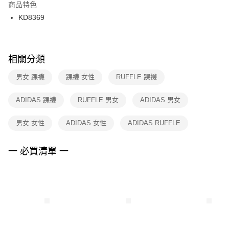
２．訂單成立數日內，您將收到繳費通知簡訊。
商品特色
付款後門市自取
３．收到繳費通知簡訊後14天內，點擊此簡訊中的連結，可透過四大超商／
KD8369
每筆NT$100，滿NT$1,500(含以上)免運費
ATM／網路銀行／等多元方式進行付款，方視為交易完成。
※ 請注意：結帳手續完成當下不需立刻繳費，但若您需要取消訂單，請聯絡
購買商品的店家。未經商家同意取消之訂單仍視為有效，需透過AFTEE先享
後付繳納相關費用。
※ 交易是否成功請以「AFTEE先享後付 」之結帳頁面顯示為準，若有關於
相關分類
是否繳費成功／繳費後需取消欲退款等相關疑問，請聯繫「AFTEE先享後付
客戶支援中心」
https://netprotections.freshdesk.com/support/home
男女 踝襪
踝襪 女性
RUFFLE 踝襪
【注意事項】
ADIDAS 踝襪
RUFFLE 男女
ADIDAS 男女
１．透過由恩沛科技股份有限公司提供之「AFTEE先享後付」服務完成之交
易，需依本服務之必要範圍內提供個人資料，並將交易相關給付款項請求債
權轉讓予恩沛科技股份有限公司。
男女 女性
ADIDAS 女性
ADIDAS RUFFLE
２．關於個人資料處理事宜，請瀏覽以下網址：
https://aftee.tw/terms/#terms3
３．未成年的使用者請事先徵得法定代理人或監護人之同意方可使用
一 必買清單 一
「AFTEE先享後付」，若未經同意申辦者引起之損失，本公司不負相關責
任。
４．使用「AFTEE先享後付」時，將依據個別帳號之用戶狀況，依本公司即
時審查核予不同之上限額度；若仍有額度不足之情形，本公司將視審查結果
請求用戶進行身份認證。
５．嚴禁一人註冊多個帳號或使用他人資訊註冊。若發現惡意使用之情形，
恩沛科技股份有限公司將有權停止該用戶之使用額度並採取法律行動。