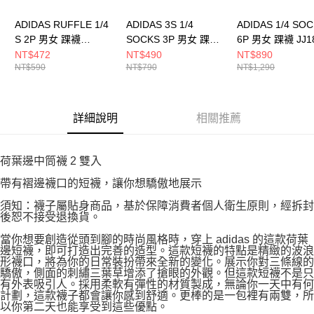
ADIDAS RUFFLE 1/4
ADIDAS 3S 1/4
ADIDAS 1/4 SO
S 2P 男女 踝襪
SOCKS 3P 男女 踝襪
6P 男女 踝襪 JJ1
KD8367
JV7426
NT$472
NT$490
NT$890
NT$590
NT$790
NT$1,290
詳細說明
相關推薦
荷葉邊中筒襪 2 雙入
帶有褶邊襪口的短襪，讓你想驕傲地展示
須知：襪子屬貼身商品，基於保障消費者個人衛生原則，經拆封
後恕不接受退換貨。
當你想要創造從頭到腳的時尚風格時，穿上 adidas 的這款荷葉
邊短襪，即可打造出完善的造型。這款短襪的特點是精緻的波浪
形襪口，將為你的日常裝扮帶來全新的變化。展示你對三條線的
驕傲，側面的刺繡三葉草增添了搶眼的外觀。但這款短襪不是只
有外表吸引人。採用柔軟有彈性的材質製成，無論你一天中有何
計劃，這款襪子都會讓你感到舒適。更棒的是一包裡有兩雙，所
以你第二天也能享受到這些優點。