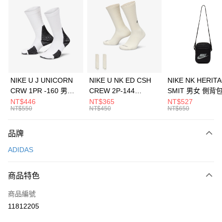
信用卡分期付款
3 期 0 利率 每期
NT$196
21家銀行
合作金庫商業銀行
第一商業銀行
LINE Pay
華南商業銀行
彰化商業銀行
Apple Pay
上海商業儲蓄銀行
台北富邦商業銀行
國泰世華商業銀行
兆豐國際商業銀行
悠遊付
臺灣中小企業銀行
台中商業銀行
NIKE U J UNICORN
NIKE U NK ED CSH
NIKE NK HERIT
匯豐（台灣）商業銀行
華泰商業銀行
CRW 1PR -160 男女
CREW 2P-144
SMIT 男女 側背
全盈+PAY
聯邦商業銀行
遠東國際商業銀行
中統襪 FZ3393100
EMBRDY 男女 短統襪
BA5871010
NT$446
NT$365
NT$527
元大商業銀行
永豐商業銀行
NT$550
NT$450
NT$650
AFTEE先享後付
FZ3073133
玉山商業銀行
星展（台灣）商業銀行
相關說明
台新國際商業銀行
中國信託商業銀行
品牌
【關於「AFTEE先享後付」】
台灣樂天信用卡公司
AFTEE先享後付是「在收到商品之後才付款」的支付方式。 讓您購物簡單
運送方式
ADIDAS
便利好安心！
１．簡單：不需註冊會員、不需綁卡、不需儲值。
7-11取貨(快速到店)
２．便利：只要手機號碼，簡訊認證，即可結帳。
商品特色
每筆NT$100，滿NT$1,500(含以上)免運費
３．安心：先確認商品／服務後，再付款。
商品編號
宅配
【「AFTEE先享後付」結帳流程】
１．於結帳方式選擇「AFTEE先享後付」後，將跳轉至「AFTEE先享後付」
11812205
每筆NT$100，滿NT$1,500(含以上)免運費
結帳頁面，進行簡訊認證並確認金額後，即可完成結帳。