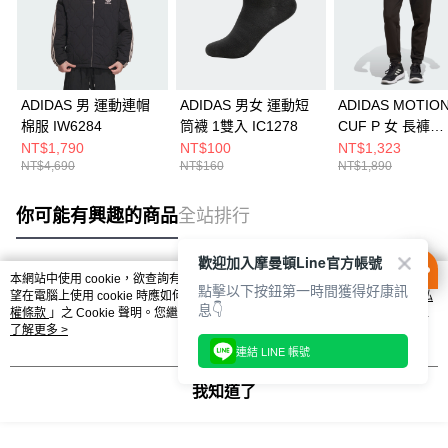
ADIDAS 男 運動連帽
ADIDAS 男女 運動短
ADIDAS MOTION
棉服 IW6284
筒襪 1雙入 IC1278
CUF P 女 長褲
JY4700
NT$1,790
NT$100
NT$1,323
NT$4,690
NT$160
NT$1,890
你可能有興趣的商品
全站排行
歡迎加入摩曼頓Line官方帳號
本網站中使用 cookie，欲查詢有關本網站使用 cookie 方式之詳情，及若您不希
點擊以下按鈕第一時間獲得好康訊
熱門標籤
望在電腦上使用 cookie 時應如何變更電腦的 cookie 設定，請參閱本網站「
隱私
息👇
權條款
」之 Cookie 聲明。您繼續使用本網站即表示您同意本公司得按本網站使
用條款之 Cookie 聲明使用 cookie。
了解更多 >
連結 LINE 帳號
我知道了