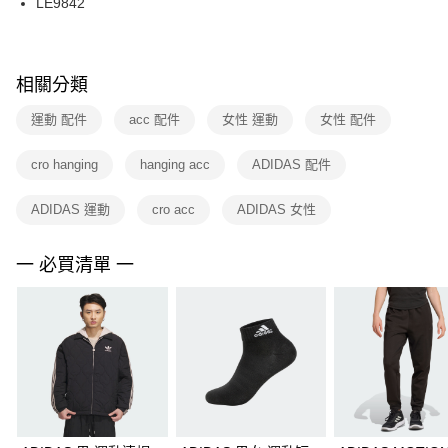
LE9842
每筆NT$100，滿NT$1,500(含以上)免運費
ATM／網路銀行／等多元方式進行付款，方視為交易完成。
※ 請注意：結帳手續完成當下不需立刻繳費，但若您需要取消訂單，請聯絡
購買商品的店家。未經商家同意取消之訂單仍視為有效，需透過AFTEE先享
後付繳納相關費用。
※ 交易是否成功請以「AFTEE先享後付 」之結帳頁面顯示為準，若有關於
相關分類
是否繳費成功／繳費後需取消欲退款等相關疑問，請聯繫「AFTEE先享後付
客戶支援中心」
https://netprotections.freshdesk.com/support/home
運動 配件
acc 配件
女性 運動
女性 配件
【注意事項】
cro hanging
hanging acc
ADIDAS 配件
１．透過由恩沛科技股份有限公司提供之「AFTEE先享後付」服務完成之交
易，需依本服務之必要範圍內提供個人資料，並將交易相關給付款項請求債
權轉讓予恩沛科技股份有限公司。
ADIDAS 運動
cro acc
ADIDAS 女性
２．關於個人資料處理事宜，請瀏覽以下網址：
https://aftee.tw/terms/#terms3
３．未成年的使用者請事先徵得法定代理人或監護人之同意方可使用
一 必買清單 一
「AFTEE先享後付」，若未經同意申辦者引起之損失，本公司不負相關責
任。
４．使用「AFTEE先享後付」時，將依據個別帳號之用戶狀況，依本公司即
時審查核予不同之上限額度；若仍有額度不足之情形，本公司將視審查結果
請求用戶進行身份認證。
５．嚴禁一人註冊多個帳號或使用他人資訊註冊。若發現惡意使用之情形，
恩沛科技股份有限公司將有權停止該用戶之使用額度並採取法律行動。