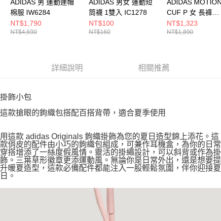
ADIDAS 男 運動連帽
ADIDAS 男女 運動短
ADIDAS MOTION
棉服 IW6284
筒襪 1雙入 IC1278
CUF P 女 長褲
JY4700
NT$1,790
NT$100
NT$1,323
NT$4,690
NT$160
NT$1,890
詳細說明
相關推薦
掛飾小包
這款搶眼的鉤織包搭配百搭背帶，適合夏季使用
用這款 adidas Originals 鉤織掛飾為您的夏日造型錦上添花。這
款俏皮的配件由小巧的鉤織包組成，可兼作耳機盒，為你的日常
穿搭增添了一絲度假風情。靈活的掛繩設計，可以斜背或作為掛
飾。三葉草形徽章更添運動風。無論你是日常外出，還是想要提
升暖夏造型，這款必備配件都能注入一股輕鬆氛圍，伴你迎接夏
日。