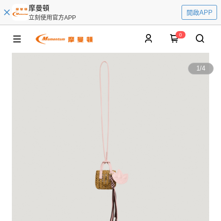
摩曼頓
開啟APP
立刻使用官方APP
0
1
/
4