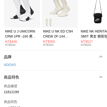
3 期 0 利率 每期
NT$196
21家銀行
合作金庫商業銀行
第一商業銀行
LINE Pay
華南商業銀行
彰化商業銀行
Apple Pay
上海商業儲蓄銀行
台北富邦商業銀行
國泰世華商業銀行
兆豐國際商業銀行
悠遊付
臺灣中小企業銀行
台中商業銀行
NIKE U J UNICORN
NIKE U NK ED CSH
NIKE NK HERIT
匯豐（台灣）商業銀行
華泰商業銀行
CRW 1PR -160 男女
CREW 2P-144
SMIT 男女 側背
全盈+PAY
聯邦商業銀行
遠東國際商業銀行
中統襪 FZ3393100
EMBRDY 男女 短統襪
BA5871010
NT$446
NT$365
NT$527
元大商業銀行
永豐商業銀行
NT$550
NT$450
NT$650
AFTEE先享後付
FZ3073133
玉山商業銀行
星展（台灣）商業銀行
相關說明
台新國際商業銀行
中國信託商業銀行
品牌
【關於「AFTEE先享後付」】
台灣樂天信用卡公司
AFTEE先享後付是「在收到商品之後才付款」的支付方式。 讓您購物簡單
運送方式
ADIDAS
便利好安心！
１．簡單：不需註冊會員、不需綁卡、不需儲值。
7-11取貨(快速到店)
２．便利：只要手機號碼，簡訊認證，即可結帳。
商品特色
每筆NT$100，滿NT$1,500(含以上)免運費
３．安心：先確認商品／服務後，再付款。
商品編號
宅配
【「AFTEE先享後付」結帳流程】
１．於結帳方式選擇「AFTEE先享後付」後，將跳轉至「AFTEE先享後付」
11812199
每筆NT$100，滿NT$1,500(含以上)免運費
結帳頁面，進行簡訊認證並確認金額後，即可完成結帳。
２．訂單成立數日內，您將收到繳費通知簡訊。
商品特色
付款後門市自取
３．收到繳費通知簡訊後14天內，點擊此簡訊中的連結，可透過四大超商／