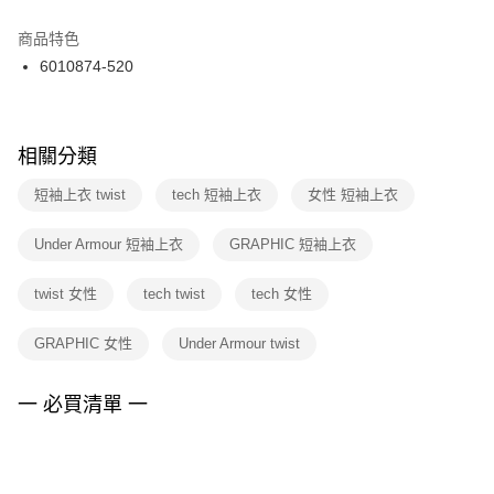
結帳頁面，進行簡訊認證並確認金額後，即可完成結帳。
２．訂單成立數日內，您將收到繳費通知簡訊。
商品特色
付款後門市自取
３．收到繳費通知簡訊後14天內，點擊此簡訊中的連結，可透過四大超商／
6010874-520
每筆NT$100，滿NT$1,500(含以上)免運費
ATM／網路銀行／等多元方式進行付款，方視為交易完成。
※ 請注意：結帳手續完成當下不需立刻繳費，但若您需要取消訂單，請聯絡
購買商品的店家。未經商家同意取消之訂單仍視為有效，需透過AFTEE先享
後付繳納相關費用。
※ 交易是否成功請以「AFTEE先享後付 」之結帳頁面顯示為準，若有關於
相關分類
是否繳費成功／繳費後需取消欲退款等相關疑問，請聯繫「AFTEE先享後付
客戶支援中心」
https://netprotections.freshdesk.com/support/home
短袖上衣 twist
tech 短袖上衣
女性 短袖上衣
【注意事項】
Under Armour 短袖上衣
GRAPHIC 短袖上衣
１．透過由恩沛科技股份有限公司提供之「AFTEE先享後付」服務完成之交
易，需依本服務之必要範圍內提供個人資料，並將交易相關給付款項請求債
權轉讓予恩沛科技股份有限公司。
twist 女性
tech twist
tech 女性
２．關於個人資料處理事宜，請瀏覽以下網址：
https://aftee.tw/terms/#terms3
GRAPHIC 女性
Under Armour twist
３．未成年的使用者請事先徵得法定代理人或監護人之同意方可使用
「AFTEE先享後付」，若未經同意申辦者引起之損失，本公司不負相關責
任。
一 必買清單 一
４．使用「AFTEE先享後付」時，將依據個別帳號之用戶狀況，依本公司即
時審查核予不同之上限額度；若仍有額度不足之情形，本公司將視審查結果
請求用戶進行身份認證。
５．嚴禁一人註冊多個帳號或使用他人資訊註冊。若發現惡意使用之情形，
恩沛科技股份有限公司將有權停止該用戶之使用額度並採取法律行動。