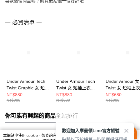
喜歡這個商品嗎？購買後給他一個好評吧
一 必買清單 一
Under Armour Tech
Under Armour Tech
Under Armour 女
Twist Graphic 女 短袖
Twist 女 短袖上衣
Twist 女 短袖上衣
上衣 6010874-425
1384230-669
1384230-659
NT$880
NT$880
NT$680
NT$980
NT$980
NT$980
你可能有興趣的商品
全站排行
歡迎加入摩曼頓Line官方帳號
本網站中使用 cookie，欲查詢有關本網站使用 cookie 方式之詳情，及若您不希
點擊以下按鈕第一時間獲得好康訊