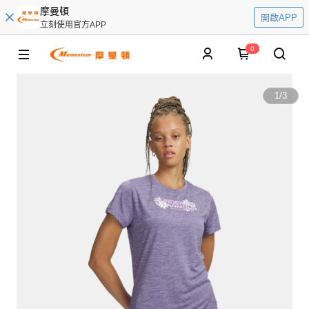
摩曼頓
開啟APP
立刻使用官方APP
0
1
/
3