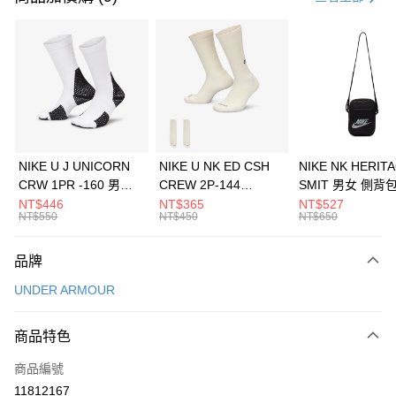
信用卡分期付款
3 期 0 利率 每期
NT$326
21家銀行
合作金庫商業銀行
第一商業銀行
LINE Pay
華南商業銀行
彰化商業銀行
Apple Pay
上海商業儲蓄銀行
台北富邦商業銀行
國泰世華商業銀行
兆豐國際商業銀行
悠遊付
臺灣中小企業銀行
台中商業銀行
NIKE U J UNICORN
NIKE U NK ED CSH
NIKE NK HERIT
匯豐（台灣）商業銀行
華泰商業銀行
CRW 1PR -160 男女
CREW 2P-144
SMIT 男女 側背
全盈+PAY
聯邦商業銀行
遠東國際商業銀行
中統襪 FZ3393100
EMBRDY 男女 短統襪
BA5871010
NT$446
NT$365
NT$527
元大商業銀行
永豐商業銀行
NT$550
NT$450
NT$650
AFTEE先享後付
FZ3073133
玉山商業銀行
星展（台灣）商業銀行
相關說明
台新國際商業銀行
中國信託商業銀行
品牌
【關於「AFTEE先享後付」】
台灣樂天信用卡公司
AFTEE先享後付是「在收到商品之後才付款」的支付方式。 讓您購物簡單
運送方式
UNDER ARMOUR
便利好安心！
１．簡單：不需註冊會員、不需綁卡、不需儲值。
7-11取貨(快速到店)
２．便利：只要手機號碼，簡訊認證，即可結帳。
商品特色
每筆NT$100，滿NT$1,500(含以上)免運費
３．安心：先確認商品／服務後，再付款。
商品編號
宅配
【「AFTEE先享後付」結帳流程】
１．於結帳方式選擇「AFTEE先享後付」後，將跳轉至「AFTEE先享後付」
11812167
每筆NT$100，滿NT$1,500(含以上)免運費