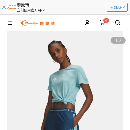
摩曼頓
開啟APP
立刻使用官方APP
0
1
/
3