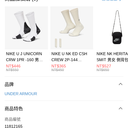
信用卡分期付款
3 期 0 利率 每期
NT$326
21家銀行
合作金庫商業銀行
第一商業銀行
LINE Pay
華南商業銀行
彰化商業銀行
Apple Pay
上海商業儲蓄銀行
台北富邦商業銀行
國泰世華商業銀行
兆豐國際商業銀行
悠遊付
臺灣中小企業銀行
台中商業銀行
NIKE U J UNICORN
NIKE U NK ED CSH
NIKE NK HERIT
匯豐（台灣）商業銀行
華泰商業銀行
CRW 1PR -160 男女
CREW 2P-144
SMIT 男女 側背
全盈+PAY
聯邦商業銀行
遠東國際商業銀行
中統襪 FZ3393100
EMBRDY 男女 短統襪
BA5871010
NT$446
NT$365
NT$527
元大商業銀行
永豐商業銀行
NT$550
NT$450
NT$650
AFTEE先享後付
FZ3073133
玉山商業銀行
星展（台灣）商業銀行
相關說明
台新國際商業銀行
中國信託商業銀行
品牌
【關於「AFTEE先享後付」】
台灣樂天信用卡公司
AFTEE先享後付是「在收到商品之後才付款」的支付方式。 讓您購物簡單
運送方式
UNDER ARMOUR
便利好安心！
１．簡單：不需註冊會員、不需綁卡、不需儲值。
7-11取貨(快速到店)
２．便利：只要手機號碼，簡訊認證，即可結帳。
商品特色
每筆NT$100，滿NT$1,500(含以上)免運費
３．安心：先確認商品／服務後，再付款。
商品編號
宅配
【「AFTEE先享後付」結帳流程】
１．於結帳方式選擇「AFTEE先享後付」後，將跳轉至「AFTEE先享後付」
11812165
每筆NT$100，滿NT$1,500(含以上)免運費