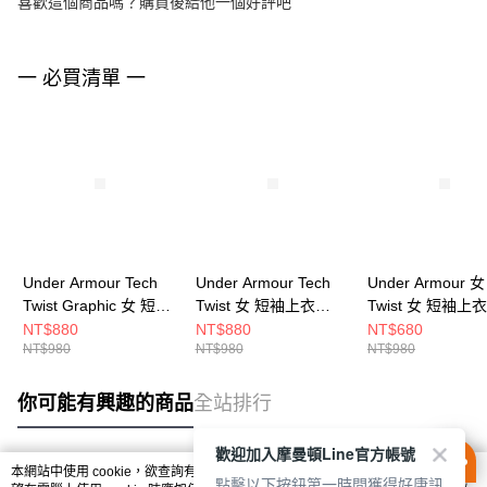
喜歡這個商品嗎？購買後給他一個好評吧
一 必買清單 一
Under Armour Tech
Under Armour Tech
Under Armour 女
Twist Graphic 女 短袖
Twist 女 短袖上衣
Twist 女 短袖上衣
上衣 6010874-520
1384230-669
1384230-659
NT$880
NT$880
NT$680
NT$980
NT$980
NT$980
你可能有興趣的商品
全站排行
歡迎加入摩曼頓Line官方帳號
本網站中使用 cookie，欲查詢有關本網站使用 cookie 方式之詳情，及若您不希
點擊以下按鈕第一時間獲得好康訊