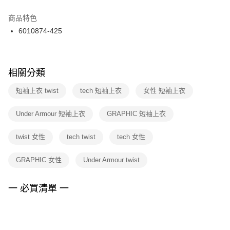
結帳頁面，進行簡訊認證並確認金額後，即可完成結帳。
２．訂單成立數日內，您將收到繳費通知簡訊。
商品特色
付款後門市自取
３．收到繳費通知簡訊後14天內，點擊此簡訊中的連結，可透過四大超商／
6010874-425
每筆NT$100，滿NT$1,500(含以上)免運費
ATM／網路銀行／等多元方式進行付款，方視為交易完成。
※ 請注意：結帳手續完成當下不需立刻繳費，但若您需要取消訂單，請聯絡
購買商品的店家。未經商家同意取消之訂單仍視為有效，需透過AFTEE先享
後付繳納相關費用。
※ 交易是否成功請以「AFTEE先享後付 」之結帳頁面顯示為準，若有關於
相關分類
是否繳費成功／繳費後需取消欲退款等相關疑問，請聯繫「AFTEE先享後付
客戶支援中心」
https://netprotections.freshdesk.com/support/home
短袖上衣 twist
tech 短袖上衣
女性 短袖上衣
【注意事項】
Under Armour 短袖上衣
GRAPHIC 短袖上衣
１．透過由恩沛科技股份有限公司提供之「AFTEE先享後付」服務完成之交
易，需依本服務之必要範圍內提供個人資料，並將交易相關給付款項請求債
權轉讓予恩沛科技股份有限公司。
twist 女性
tech twist
tech 女性
２．關於個人資料處理事宜，請瀏覽以下網址：
https://aftee.tw/terms/#terms3
GRAPHIC 女性
Under Armour twist
３．未成年的使用者請事先徵得法定代理人或監護人之同意方可使用
「AFTEE先享後付」，若未經同意申辦者引起之損失，本公司不負相關責
任。
一 必買清單 一
４．使用「AFTEE先享後付」時，將依據個別帳號之用戶狀況，依本公司即
時審查核予不同之上限額度；若仍有額度不足之情形，本公司將視審查結果
請求用戶進行身份認證。
５．嚴禁一人註冊多個帳號或使用他人資訊註冊。若發現惡意使用之情形，
恩沛科技股份有限公司將有權停止該用戶之使用額度並採取法律行動。