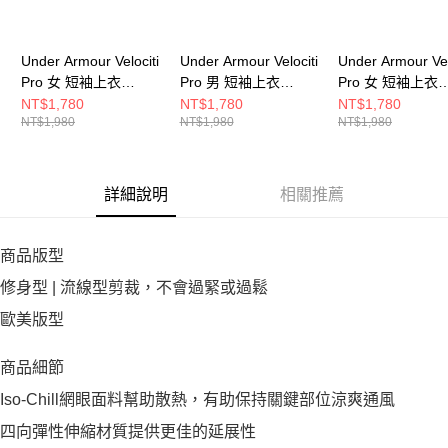
Under Armour Velociti
Under Armour Velociti
Under Armour Vel
Pro 女 短袖上衣
Pro 男 短袖上衣
Pro 女 短袖上衣
6009536-498
6009506-069
6009536-001
NT$1,780
NT$1,780
NT$1,780
NT$1,980
NT$1,980
NT$1,980
詳細說明
相關推薦
商品版型
修身型 | 流線型剪裁，不會過緊或過鬆
歐美版型
商品細節
Iso-Chill網眼面料幫助散熱，有助保持關鍵部位涼爽通風
四向彈性伸縮材質提供更佳的延展性