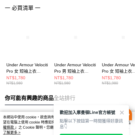
一 必買清單 一
Under Armour Velociti
Under Armour Velociti
Under Armour Vel
Pro 女 短袖上衣
Pro 男 短袖上衣
Pro 女 短袖上衣
6009536-498
6009506-069
6009536-001
NT$1,780
NT$1,780
NT$1,780
NT$1,980
NT$1,980
NT$1,980
你可能有興趣的商品
全站排行
歡迎加入摩曼頓Line官方帳號
本網站中使用 cookie，欲查詢有關本網站使用 cookie 方式之詳情，及若您不希
點擊以下按鈕第一時間獲得好康訊
熱門標籤
望在電腦上使用 cookie 時應如何變更電腦的 cookie 設定，請參閱本網站「
隱私
息👇
權條款
」之 Cookie 聲明。您繼續使用本網站即表示您同意本公司得按本網站使
用條款之 Cookie 聲明使用 cookie。
了解更多 >