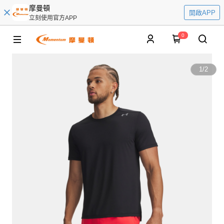
摩曼頓
開啟APP
立刻使用官方APP
0
1
/
2