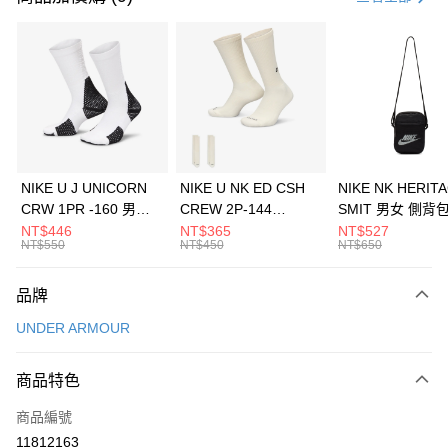
信用卡分期付款
3 期 0 利率 每期
NT$660
21家銀行
合作金庫商業銀行
第一商業銀行
LINE Pay
華南商業銀行
彰化商業銀行
Apple Pay
上海商業儲蓄銀行
台北富邦商業銀行
國泰世華商業銀行
兆豐國際商業銀行
悠遊付
臺灣中小企業銀行
台中商業銀行
NIKE U J UNICORN
NIKE U NK ED CSH
NIKE NK HERIT
匯豐（台灣）商業銀行
華泰商業銀行
CRW 1PR -160 男女
CREW 2P-144
SMIT 男女 側背
全盈+PAY
聯邦商業銀行
遠東國際商業銀行
中統襪 FZ3393100
EMBRDY 男女 短統襪
BA5871010
NT$446
NT$365
NT$527
元大商業銀行
永豐商業銀行
NT$550
NT$450
NT$650
AFTEE先享後付
FZ3073133
玉山商業銀行
星展（台灣）商業銀行
相關說明
台新國際商業銀行
中國信託商業銀行
品牌
【關於「AFTEE先享後付」】
台灣樂天信用卡公司
AFTEE先享後付是「在收到商品之後才付款」的支付方式。 讓您購物簡單
運送方式
UNDER ARMOUR
便利好安心！
１．簡單：不需註冊會員、不需綁卡、不需儲值。
7-11取貨(快速到店)
２．便利：只要手機號碼，簡訊認證，即可結帳。
商品特色
每筆NT$100，滿NT$1,500(含以上)免運費
３．安心：先確認商品／服務後，再付款。
商品編號
宅配
【「AFTEE先享後付」結帳流程】
１．於結帳方式選擇「AFTEE先享後付」後，將跳轉至「AFTEE先享後付」
11812163
每筆NT$100，滿NT$1,500(含以上)免運費