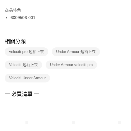
結帳頁面，進行簡訊認證並確認金額後，即可完成結帳。
２．訂單成立數日內，您將收到繳費通知簡訊。
商品特色
付款後門市自取
３．收到繳費通知簡訊後14天內，點擊此簡訊中的連結，可透過四大超商／
6009506-001
每筆NT$100，滿NT$1,500(含以上)免運費
ATM／網路銀行／等多元方式進行付款，方視為交易完成。
※ 請注意：結帳手續完成當下不需立刻繳費，但若您需要取消訂單，請聯絡
購買商品的店家。未經商家同意取消之訂單仍視為有效，需透過AFTEE先享
後付繳納相關費用。
※ 交易是否成功請以「AFTEE先享後付 」之結帳頁面顯示為準，若有關於
相關分類
是否繳費成功／繳費後需取消欲退款等相關疑問，請聯繫「AFTEE先享後付
客戶支援中心」
https://netprotections.freshdesk.com/support/home
velociti pro 短袖上衣
Under Armour 短袖上衣
【注意事項】
Velociti 短袖上衣
Under Armour velociti pro
１．透過由恩沛科技股份有限公司提供之「AFTEE先享後付」服務完成之交
易，需依本服務之必要範圍內提供個人資料，並將交易相關給付款項請求債
權轉讓予恩沛科技股份有限公司。
Velociti Under Armour
２．關於個人資料處理事宜，請瀏覽以下網址：
https://aftee.tw/terms/#terms3
３．未成年的使用者請事先徵得法定代理人或監護人之同意方可使用
一 必買清單 一
「AFTEE先享後付」，若未經同意申辦者引起之損失，本公司不負相關責
任。
４．使用「AFTEE先享後付」時，將依據個別帳號之用戶狀況，依本公司即
時審查核予不同之上限額度；若仍有額度不足之情形，本公司將視審查結果
請求用戶進行身份認證。
５．嚴禁一人註冊多個帳號或使用他人資訊註冊。若發現惡意使用之情形，
恩沛科技股份有限公司將有權停止該用戶之使用額度並採取法律行動。