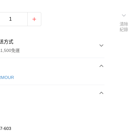
清除
紀錄
送方式
1,500免運
次付款
RMOUR
期付款
0 利率 每期
NT$326
21家銀行
庫商業銀行
第一商業銀行
業銀行
彰化商業銀行
業儲蓄銀行
台北富邦商業銀行
華商業銀行
兆豐國際商業銀行
7-603
小企業銀行
台中商業銀行