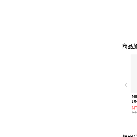
商品加
NI
U
1P
NT
統
NT