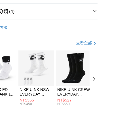
台灣）商業銀行
華泰商業銀行
業銀行
遠東國際商業銀行
類 (4)
業銀行
永豐商業銀行
享後付
業銀行
星展（台灣）商業銀行
DER ARMOUR
服飾
客服
際商業銀行
中國信託商業銀行
FTEE先享後付」】
年
上衣
短袖上衣
天信用卡公司
先享後付是「在收到商品之後才付款」的支付方式。 讓您購物簡單
心！
健身重訓
服飾
查看全部
：不需註冊會員、不需綁卡、不需儲值。
：只要手機號碼，簡訊認證，即可結帳。
清爽穿搭｜短袖上衣4折起
(快速到店)
：先確認商品／服務後，再付款。
00，滿NT$1,500(含以上)免運費
EE先享後付」結帳流程】
方式選擇「AFTEE先享後付」後，將跳轉至「AFTEE先享後
頁面，進行簡訊認證並確認金額後，即可完成結帳。
00，滿NT$1,500(含以上)免運費
成立數日內，您將收到繳費通知簡訊。
費通知簡訊後14天內，點擊此簡訊中的連結，可透過四大超商
市自取
K ED
NIKE U NK NSW
NIKE U NK CREW
NIKE U NK
網路銀行／等多元方式進行付款，方視為交易完成。
ANK 1P
EVERYDAY
EVERYDAY
EVERYDAY LTW
00，滿NT$1,500(含以上)免運費
：結帳手續完成當下不需立刻繳費，但若您需要取消訂單，請聯
 男 中統
ESSENTIAL CR
BBALL 3PR 男女
ANKLE 3PR 男女
NT$365
NT$527
NT$365
的店家。未經商家同意取消之訂單仍視為有效，需透過AFTEE
8104
男女 短統襪
長統襪
踝襪 SX7677010
NT$450
NT$650
NT$450
繳納相關費用。
DX5089103
DA2123010
否成功請以「AFTEE先享後付 」之結帳頁面顯示為準，若有關於
功／繳費後需取消欲退款等相關疑問，請聯繫「AFTEE先享後
援中心」
https://netprotections.freshdesk.com/support/home