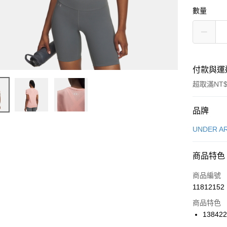
數量
付款與運
超取滿NT$
付款方式
品牌
信用卡一
UNDER A
信用卡分
商品特色
3 期 
商品編號
合作金
LINE Pay
11812152
華南商
Apple Pay
上海商
商品特色
國泰世
138422
悠遊付
臺灣中