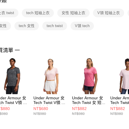
分類
【注意事
１．透過由
 twist
tech 短袖上衣
女性 短袖上衣
V領 短袖上衣
交易，需
求債權轉
２．關於
t 女性
tech 女性
tech twist
V領 tech
https://aft
３．未成
「AFTE
任。
買清單 一
４．使用「
即時審查
結果請求
５．嚴禁
形，恩沛
動。
der Armour 女
Under Armour 女
Under Armour 女
Under Ar
ch Twist V領 女
Tech Twist V領 女
Tech Twist 女 短袖
Tech Twi
袖上衣
短袖上衣
上衣 1384230-672
上衣 1384
$880
NT$680
NT$882
NT$882
84227-001
1384227-647
$980
NT$980
NT$980
NT$980