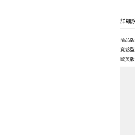
詳細
商品版
寬鬆型
歐美版