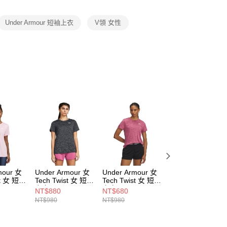
項】
恩沛科技股份有限公司提供之「AFTEE先享後付」服務完成之
Under Armour 短袖上衣
V領 女性
依本服務之必要範圍內提供個人資料，並將交易相關給付款項請
讓予恩沛科技股份有限公司。
個人資料處理事宜，請瀏覽以下網址：
ee.tw/terms/#terms3
年的使用者請事先徵得法定代理人或監護人之同意方可使用
E先享後付」，若未經同意申辦者引起之損失，本公司不負相關責
AFTEE先享後付」時，將依據個別帳號之用戶狀況，依本公司
核予不同之上限額度；若仍有額度不足之情形，本公司將視審查
用戶進行身份認證。
一人註冊多個帳號或使用他人資訊註冊。若發現惡意使用之情
科技股份有限公司將有權停止該用戶之使用額度並採取法律行
mour 女
Under Armour 女
Under Armour 女
Under Armour
st 女 短袖
Tech Twist 女 短袖
Tech Twist 女 短袖
Tech Twist 女 短
230-647
上衣 1384230-001
上衣 1384230-659
上衣 1384230-66
NT$880
NT$680
NT$880
NT$980
NT$980
NT$980