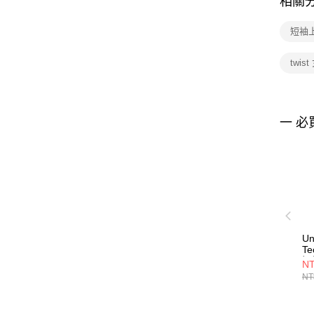
相關
短袖上衣
twis
一 必
Un
Te
短
NT
13
NT