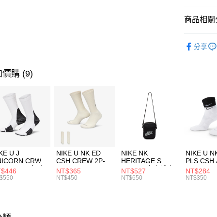
匯豐（
全盈+PAY
聯邦商
商品相關分
元大商
AFTEE先
玉山商
品牌
UN
相關說明
分享
台新國
【關於「A
兒童/青少
台灣樂
AFTEE
便利好安
運動類型
運送方式
價購 (9)
１．簡單
２．便利
促銷活動
7-11取貨
３．安心
每筆NT$1
【「AFT
宅配
１．於結帳
付」結帳
每筆NT$1
２．訂單
３．收到繳
付款後門
KE U J
NIKE U NK ED
NIKE NK
NIKE U N
／ATM／
NICORN CRW
CSH CREW 2P-
HERITAGE S
PLS CSH 
每筆NT$1
※ 請注意
R -160 男女 中
144 EMBRDY 男
SMIT 男女 側背包
144 DBL
$446
NT$365
NT$527
NT$284
絡購買商品
襪 FZ3393100
女 短統襪
BA5871010
襪 DH405
$550
NT$450
NT$650
NT$350
先享後付
FZ3073133
※ 交易是
是否繳費成
付客戶支