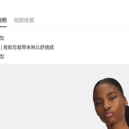
說明
相關推薦
型
 | 寬鬆剪裁帶來無比舒適感
型