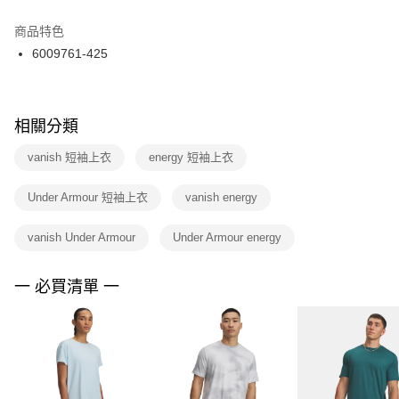
結帳頁面，進行簡訊認證並確認金額後，即可完成結帳。
２．訂單成立數日內，您將收到繳費通知簡訊。
商品特色
付款後門市自取
３．收到繳費通知簡訊後14天內，點擊此簡訊中的連結，可透過四大超商／
6009761-425
每筆NT$100，滿NT$1,500(含以上)免運費
ATM／網路銀行／等多元方式進行付款，方視為交易完成。
※ 請注意：結帳手續完成當下不需立刻繳費，但若您需要取消訂單，請聯絡
購買商品的店家。未經商家同意取消之訂單仍視為有效，需透過AFTEE先享
後付繳納相關費用。
※ 交易是否成功請以「AFTEE先享後付 」之結帳頁面顯示為準，若有關於
相關分類
是否繳費成功／繳費後需取消欲退款等相關疑問，請聯繫「AFTEE先享後付
客戶支援中心」
https://netprotections.freshdesk.com/support/home
vanish 短袖上衣
energy 短袖上衣
【注意事項】
Under Armour 短袖上衣
vanish energy
１．透過由恩沛科技股份有限公司提供之「AFTEE先享後付」服務完成之交
易，需依本服務之必要範圍內提供個人資料，並將交易相關給付款項請求債
權轉讓予恩沛科技股份有限公司。
vanish Under Armour
Under Armour energy
２．關於個人資料處理事宜，請瀏覽以下網址：
https://aftee.tw/terms/#terms3
３．未成年的使用者請事先徵得法定代理人或監護人之同意方可使用
一 必買清單 一
「AFTEE先享後付」，若未經同意申辦者引起之損失，本公司不負相關責
任。
４．使用「AFTEE先享後付」時，將依據個別帳號之用戶狀況，依本公司即
時審查核予不同之上限額度；若仍有額度不足之情形，本公司將視審查結果
請求用戶進行身份認證。
５．嚴禁一人註冊多個帳號或使用他人資訊註冊。若發現惡意使用之情形，
恩沛科技股份有限公司將有權停止該用戶之使用額度並採取法律行動。