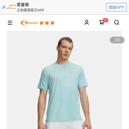
摩曼頓
開啟APP
立刻使用官方APP
0
1
/
3