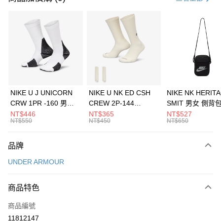
信用卡分期付款
3 期 0 利率 每期
NT$593
21家銀行
合作金庫商業銀行
第一商業銀行
LINE Pay
華南商業銀行
彰化商業銀行
Apple Pay
上海商業儲蓄銀行
台北富邦商業銀行
國泰世華商業銀行
兆豐國際商業銀行
悠遊付
臺灣中小企業銀行
台中商業銀行
NIKE U J UNICORN
NIKE U NK ED CSH
NIKE NK HERIT
匯豐（台灣）商業銀行
華泰商業銀行
CRW 1PR -160 男女
CREW 2P-144
SMIT 男女 側背
全盈+PAY
聯邦商業銀行
遠東國際商業銀行
中統襪 FZ3393100
EMBRDY 男女 短統襪
BA5871010
NT$446
NT$365
NT$527
元大商業銀行
永豐商業銀行
NT$550
NT$450
NT$650
AFTEE先享後付
FZ3073133
玉山商業銀行
星展（台灣）商業銀行
相關說明
台新國際商業銀行
中國信託商業銀行
品牌
【關於「AFTEE先享後付」】
台灣樂天信用卡公司
AFTEE先享後付是「在收到商品之後才付款」的支付方式。 讓您購物簡單
運送方式
UNDER ARMOUR
便利好安心！
１．簡單：不需註冊會員、不需綁卡、不需儲值。
7-11取貨(快速到店)
２．便利：只要手機號碼，簡訊認證，即可結帳。
商品特色
每筆NT$100，滿NT$1,500(含以上)免運費
３．安心：先確認商品／服務後，再付款。
商品編號
宅配
【「AFTEE先享後付」結帳流程】
１．於結帳方式選擇「AFTEE先享後付」後，將跳轉至「AFTEE先享後付」
11812147
每筆NT$100，滿NT$1,500(含以上)免運費