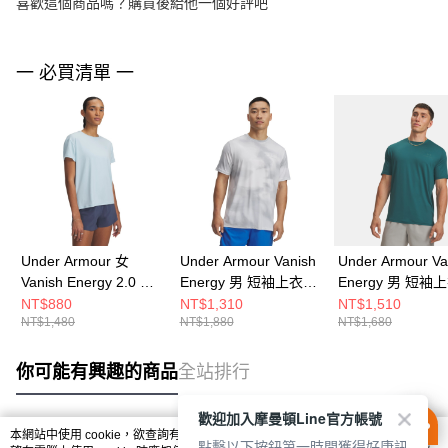
喜歡這個商品嗎？購買後給他一個好評吧
一 必買清單 一
Under Armour 女
Under Armour Vanish
Under Armour Va
Vanish Energy 2.0 女
Energy 男 短袖上衣
Energy 男 短袖
短袖上衣 1379141-
1383974-104
1383973-338
NT$880
NT$1,310
NT$1,510
NT$1,480
NT$1,880
NT$1,680
494
你可能有興趣的商品
全站排行
歡迎加入摩曼頓Line官方帳號
本網站中使用 cookie，欲查詢有關本網站使用 cookie 方式之詳情，及若您不希
點擊以下按鈕第一時間獲得好康訊