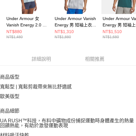
Under Armour 女
Under Armour Vanish
Under Armour Va
Vanish Energy 2.0 女
Energy 男 短袖上衣
Energy 男 短袖
短袖上衣 1379141-
1383974-104
1383973-338
NT$880
NT$1,310
NT$1,510
NT$1,480
NT$1,880
NT$1,680
494
詳細說明
相關推薦
商品版型
寬鬆型 | 寬鬆剪裁帶來無比舒適感
歐美版型
商品細節
UA RUSH™科技，布料中礦物成份捕捉運動時身體產生的熱量
回饋熱能，有助於激發運動表現
材料吸汗快乾