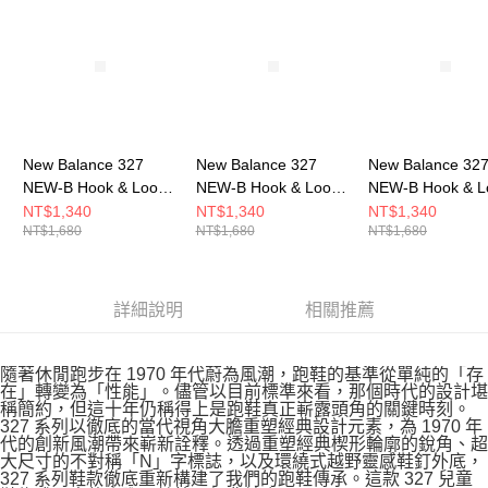
New Balance 327
New Balance 327
New Balance 32
NEW-B Hook & Loop
NEW-B Hook & Loop
NEW-B Hook & L
嬰幼 休閒鞋 I3278XZ-
嬰幼 休閒鞋 I3279BX-
嬰幼 休閒鞋 I3278
NT$1,340
NT$1,340
NT$1,340
NT$1,680
NT$1,680
NT$1,680
W
W
W
詳細說明
相關推薦
隨著休閒跑步在 1970 年代蔚為風潮，跑鞋的基準從單純的「存
在」轉變為「性能」。儘管以目前標準來看，那個時代的設計堪
稱簡約，但這十年仍稱得上是跑鞋真正嶄露頭角的關鍵時刻。
327 系列以徹底的當代視角大膽重塑經典設計元素，為 1970 年
代的創新風潮帶來嶄新詮釋。透過重塑經典楔形輪廓的銳角、超
大尺寸的不對稱「N」字標誌，以及環繞式越野靈感鞋釘外底，
327 系列鞋款徹底重新構建了我們的跑鞋傳承。這款 327 兒童