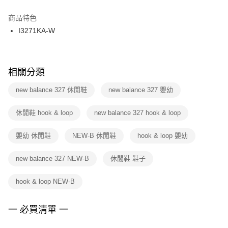
結帳頁面，進行簡訊認證並確認金額後，即可完成結帳。
２．訂單成立數日內，您將收到繳費通知簡訊。
商品特色
付款後門市自取
３．收到繳費通知簡訊後14天內，點擊此簡訊中的連結，可透過四大超商／
I3271KA-W
每筆NT$100，滿NT$1,500(含以上)免運費
ATM／網路銀行／等多元方式進行付款，方視為交易完成。
※ 請注意：結帳手續完成當下不需立刻繳費，但若您需要取消訂單，請聯絡
購買商品的店家。未經商家同意取消之訂單仍視為有效，需透過AFTEE先享
後付繳納相關費用。
※ 交易是否成功請以「AFTEE先享後付 」之結帳頁面顯示為準，若有關於
相關分類
是否繳費成功／繳費後需取消欲退款等相關疑問，請聯繫「AFTEE先享後付
客戶支援中心」
https://netprotections.freshdesk.com/support/home
new balance 327 休閒鞋
new balance 327 嬰幼
【注意事項】
休閒鞋 hook & loop
new balance 327 hook & loop
１．透過由恩沛科技股份有限公司提供之「AFTEE先享後付」服務完成之交
易，需依本服務之必要範圍內提供個人資料，並將交易相關給付款項請求債
權轉讓予恩沛科技股份有限公司。
嬰幼 休閒鞋
NEW-B 休閒鞋
hook & loop 嬰幼
２．關於個人資料處理事宜，請瀏覽以下網址：
https://aftee.tw/terms/#terms3
new balance 327 NEW-B
休閒鞋 鞋子
３．未成年的使用者請事先徵得法定代理人或監護人之同意方可使用
「AFTEE先享後付」，若未經同意申辦者引起之損失，本公司不負相關責
任。
hook & loop NEW-B
４．使用「AFTEE先享後付」時，將依據個別帳號之用戶狀況，依本公司即
時審查核予不同之上限額度；若仍有額度不足之情形，本公司將視審查結果
請求用戶進行身份認證。
一 必買清單 一
５．嚴禁一人註冊多個帳號或使用他人資訊註冊。若發現惡意使用之情形，
恩沛科技股份有限公司將有權停止該用戶之使用額度並採取法律行動。