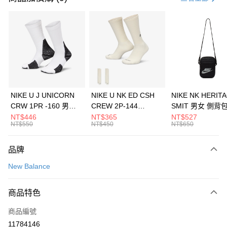
信用卡分期付款
3 期 0 利率 每期
NT$560
21家銀行
合作金庫商業銀行
第一商業銀行
LINE Pay
華南商業銀行
彰化商業銀行
Apple Pay
上海商業儲蓄銀行
台北富邦商業銀行
國泰世華商業銀行
兆豐國際商業銀行
悠遊付
臺灣中小企業銀行
台中商業銀行
NIKE U J UNICORN
NIKE U NK ED CSH
NIKE NK HERIT
匯豐（台灣）商業銀行
華泰商業銀行
CRW 1PR -160 男女
CREW 2P-144
SMIT 男女 側背
全盈+PAY
聯邦商業銀行
遠東國際商業銀行
中統襪 FZ3393100
EMBRDY 男女 短統襪
BA5871010
NT$446
NT$365
NT$527
元大商業銀行
永豐商業銀行
NT$550
NT$450
NT$650
AFTEE先享後付
FZ3073133
玉山商業銀行
星展（台灣）商業銀行
相關說明
台新國際商業銀行
中國信託商業銀行
品牌
【關於「AFTEE先享後付」】
台灣樂天信用卡公司
AFTEE先享後付是「在收到商品之後才付款」的支付方式。 讓您購物簡單
運送方式
New Balance
便利好安心！
１．簡單：不需註冊會員、不需綁卡、不需儲值。
7-11取貨(快速到店)
２．便利：只要手機號碼，簡訊認證，即可結帳。
商品特色
每筆NT$100，滿NT$1,500(含以上)免運費
３．安心：先確認商品／服務後，再付款。
商品編號
宅配
【「AFTEE先享後付」結帳流程】
１．於結帳方式選擇「AFTEE先享後付」後，將跳轉至「AFTEE先享後付」
11784146
每筆NT$100，滿NT$1,500(含以上)免運費