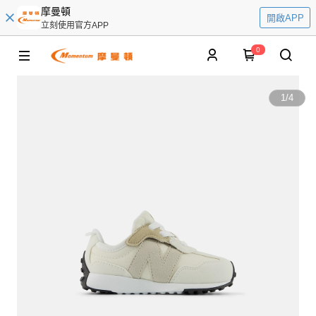
摩曼頓
開啟APP
立刻使用官方APP
0
1
/
4