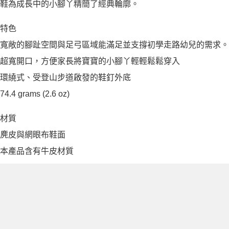
鞋為成長中的小腳丫精簡了經典輪廓。
特色
寬敞的腳趾空間與足弓區域能滿足並支撐初學走路幼兒的需求。
超寬開口，方便家長將寶寶的小腳丫輕輕鬆鬆穿入
環繞式、受登山步道啟發的鞋釘外底
74.4 grams (2.6 oz)
材質
麂皮與網眼布鞋面
本產品含有牛皮材質