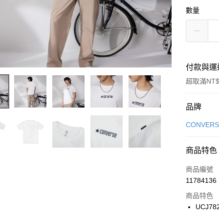
數量
付款與運
超取滿NT$
付款方式
品牌
信用卡一
CONVERS
信用卡分
商品特色
3 期 
商品編號
合作金
LINE Pay
11784136
華南商
Apple Pay
上海商
商品特色
國泰世
UCJ78
悠遊付
臺灣中