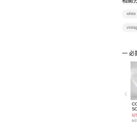
相關
whi
vint
一 必
C
S
T
NT
短
NT
02