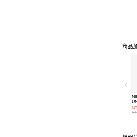
商品加
NI
U
1P
NT
統
NT