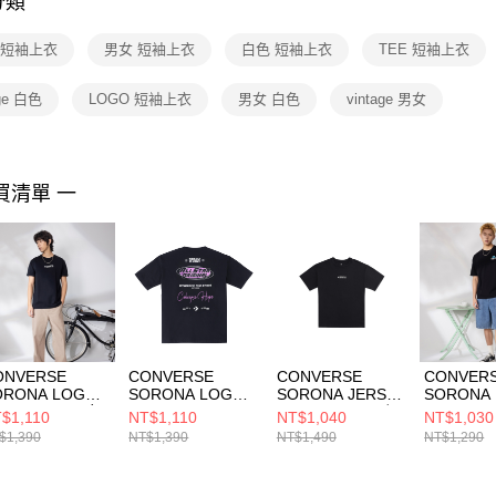
分類
【注意事
１．透過由
te 短袖上衣
男女 短袖上衣
白色 短袖上衣
TEE 短袖上衣
交易，需
求債權轉
２．關於
age 白色
LOGO 短袖上衣
男女 白色
vintage 男女
https://aft
３．未成
「AFTE
任。
買清單 一
４．使用「
即時審查
結果請求
５．嚴禁
形，恩沛
動。
ONVERSE
CONVERSE
CONVERSE
CONVER
ORONA LOGO
SORONA LOGO
SORONA JERSEY
SORONA
EE BLACK 男女
GRAPHIC TEE
TEE BLACK 男 短
GRAPHIC
$1,110
NT$1,110
NT$1,040
NT$1,030
袖上衣 UCJ782-
BLACK 男 短袖上
袖上衣 MCH600-
BLACK 
$1,390
NT$1,390
NT$1,490
NT$1,290
3
衣 MCJ754-023
023
衣 MCJ75