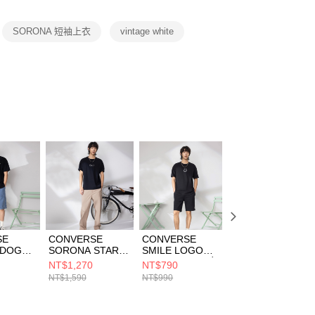
項】
恩沛科技股份有限公司提供之「AFTEE先享後付」服務完成之
SORONA 短袖上衣
vintage white
依本服務之必要範圍內提供個人資料，並將交易相關給付款項請
讓予恩沛科技股份有限公司。
個人資料處理事宜，請瀏覽以下網址：
ee.tw/terms/#terms3
年的使用者請事先徵得法定代理人或監護人之同意方可使用
E先享後付」，若未經同意申辦者引起之損失，本公司不負相關責
AFTEE先享後付」時，將依據個別帳號之用戶狀況，依本公司
核予不同之上限額度；若仍有額度不足之情形，本公司將視審查
用戶進行身份認證。
一人註冊多個帳號或使用他人資訊註冊。若發現惡意使用之情
科技股份有限公司將有權停止該用戶之使用額度並採取法律行
SE
CONVERSE
CONVERSE
CONVERSE
 DOG
SORONA STAR
SMILE LOGO
SORONA RIB
 TEE
ICON TEE BLACK
TEE BLACK 男女
SLIM TEE QUIET
NT$1,270
NT$790
NT$1,030
男 短袖上
男 短袖上衣
短袖上衣 UCJ688-
SHADE 女 短袖上
NT$1,590
NT$990
NT$1,290
2-023
MCJ785-023
023
衣 WCJ768-G6M