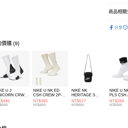
匯豐（
全盈+PAY
聯邦商
商品相關分
元大商
AFTEE先
玉山商
品牌
Co
相關說明
分享
台新國
【關於「A
男性商品
台灣樂
AFTEE
便利好安
兒童/青少
運送方式
價購 (9)
１．簡單
２．便利
運動類型
7-11取貨
３．安心
每筆NT$1
促銷活動
【「AFT
宅配
１．於結帳
付」結帳
每筆NT$1
２．訂單
３．收到繳
付款後門
KE U J
NIKE U NK ED
NIKE NK
NIKE U N
／ATM／
NICORN CRW
CSH CREW 2P-
HERITAGE S
PLS CSH 
每筆NT$1
※ 請注意
R -160 男女 中
144 EMBRDY 男
SMIT 男女 側背包
144 DBL
$446
NT$365
NT$527
NT$284
絡購買商品
襪 FZ3393100
女 短統襪
BA5871010
襪 DH405
$550
NT$450
NT$650
NT$350
先享後付
FZ3073133
※ 交易是
是否繳費成
付客戶支