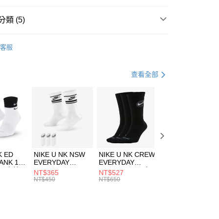
台灣）商業銀行
華泰商業銀行
業銀行
遠東國際商業銀行
類 (5)
業銀行
永豐商業銀行
享後付
業銀行
星展（台灣）商業銀行
nverse
服飾
客服
際商業銀行
中國信託商業銀行
FTEE先享後付」】
上衣
短袖上衣
天信用卡公司
先享後付是「在收到商品之後才付款」的支付方式。 讓您購物簡單
心！
年
上衣
短袖上衣
查看全部
：不需註冊會員、不需綁卡、不需儲值。
：只要手機號碼，簡訊認證，即可結帳。
休閒戶外
服飾
(快速到店)
：先確認商品／服務後，再付款。
00，滿NT$1,500(含以上)免運費
清爽穿搭｜短袖上衣4折起
EE先享後付」結帳流程】
方式選擇「AFTEE先享後付」後，將跳轉至「AFTEE先享後
頁面，進行簡訊認證並確認金額後，即可完成結帳。
00，滿NT$1,500(含以上)免運費
成立數日內，您將收到繳費通知簡訊。
費通知簡訊後14天內，點擊此簡訊中的連結，可透過四大超商
市自取
K ED
NIKE U NK NSW
NIKE U NK CREW
NIKE U NK
網路銀行／等多元方式進行付款，方視為交易完成。
ANK 1P
EVERYDAY
EVERYDAY
EVERYDAY LTW
00，滿NT$1,500(含以上)免運費
：結帳手續完成當下不需立刻繳費，但若您需要取消訂單，請聯
 男 中統
ESSENTIAL CR
BBALL 3PR 男女
ANKLE 3PR 男女
NT$365
NT$527
NT$365
的店家。未經商家同意取消之訂單仍視為有效，需透過AFTEE
8104
男女 短統襪
長統襪
踝襪 SX7677010
NT$450
NT$650
NT$450
繳納相關費用。
DX5089103
DA2123010
否成功請以「AFTEE先享後付 」之結帳頁面顯示為準，若有關於
功／繳費後需取消欲退款等相關疑問，請聯繫「AFTEE先享後
援中心」
https://netprotections.freshdesk.com/support/home