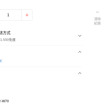
清除
紀錄
送方式
1,500免運
次付款
E
期付款
0 利率 每期
NT$463
21家銀行
庫商業銀行
第一商業銀行
業銀行
彰化商業銀行
業儲蓄銀行
台北富邦商業銀行
華商業銀行
兆豐國際商業銀行
2-W70
小企業銀行
台中商業銀行