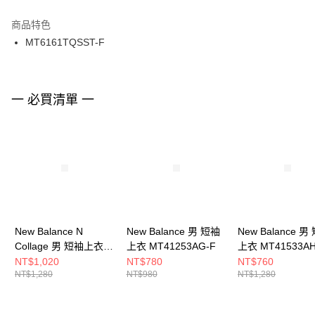
結帳頁面，進行簡訊認證並確認金額後，即可完成結帳。
２．訂單成立數日內，您將收到繳費通知簡訊。
商品特色
付款後門市自取
３．收到繳費通知簡訊後14天內，點擊此簡訊中的連結，可透過四大超商／
MT6161TQSST-F
每筆NT$100，滿NT$1,500(含以上)免運費
ATM／網路銀行／等多元方式進行付款，方視為交易完成。
※ 請注意：結帳手續完成當下不需立刻繳費，但若您需要取消訂單，請聯絡
購買商品的店家。未經商家同意取消之訂單仍視為有效，需透過AFTEE先享
後付繳納相關費用。
※ 交易是否成功請以「AFTEE先享後付 」之結帳頁面顯示為準，若有關於
一 必買清單 一
是否繳費成功／繳費後需取消欲退款等相關疑問，請聯繫「AFTEE先享後付
客戶支援中心」
https://netprotections.freshdesk.com/support/home
【注意事項】
１．透過由恩沛科技股份有限公司提供之「AFTEE先享後付」服務完成之交
易，需依本服務之必要範圍內提供個人資料，並將交易相關給付款項請求債
權轉讓予恩沛科技股份有限公司。
２．關於個人資料處理事宜，請瀏覽以下網址：
https://aftee.tw/terms/#terms3
３．未成年的使用者請事先徵得法定代理人或監護人之同意方可使用
New Balance N
New Balance 男 短袖
New Balance 男
「AFTEE先享後付」，若未經同意申辦者引起之損失，本公司不負相關責
Collage 男 短袖上衣
上衣 MT41253AG-F
上衣 MT41533AH
任。
４．使用「AFTEE先享後付」時，將依據個別帳號之用戶狀況，依本公司即
MT6161TQBK-F
NT$1,020
NT$780
NT$760
時審查核予不同之上限額度；若仍有額度不足之情形，本公司將視審查結果
NT$1,280
NT$980
NT$1,280
請求用戶進行身份認證。
５．嚴禁一人註冊多個帳號或使用他人資訊註冊。若發現惡意使用之情形，
恩沛科技股份有限公司將有權停止該用戶之使用額度並採取法律行動。