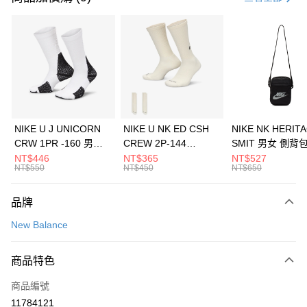
信用卡分期付款
3 期 0 利率 每期
NT$426
21家銀行
合作金庫商業銀行
第一商業銀行
LINE Pay
華南商業銀行
彰化商業銀行
Apple Pay
上海商業儲蓄銀行
台北富邦商業銀行
國泰世華商業銀行
兆豐國際商業銀行
悠遊付
臺灣中小企業銀行
台中商業銀行
NIKE U J UNICORN
NIKE U NK ED CSH
NIKE NK HERIT
匯豐（台灣）商業銀行
華泰商業銀行
CRW 1PR -160 男女
CREW 2P-144
SMIT 男女 側背
全盈+PAY
聯邦商業銀行
遠東國際商業銀行
中統襪 FZ3393100
EMBRDY 男女 短統襪
BA5871010
NT$446
NT$365
NT$527
元大商業銀行
永豐商業銀行
NT$550
NT$450
NT$650
AFTEE先享後付
FZ3073133
玉山商業銀行
星展（台灣）商業銀行
相關說明
台新國際商業銀行
中國信託商業銀行
品牌
【關於「AFTEE先享後付」】
台灣樂天信用卡公司
AFTEE先享後付是「在收到商品之後才付款」的支付方式。 讓您購物簡單
運送方式
New Balance
便利好安心！
１．簡單：不需註冊會員、不需綁卡、不需儲值。
7-11取貨(快速到店)
２．便利：只要手機號碼，簡訊認證，即可結帳。
商品特色
每筆NT$100，滿NT$1,500(含以上)免運費
３．安心：先確認商品／服務後，再付款。
商品編號
宅配
【「AFTEE先享後付」結帳流程】
１．於結帳方式選擇「AFTEE先享後付」後，將跳轉至「AFTEE先享後付」
11784121
每筆NT$100，滿NT$1,500(含以上)免運費