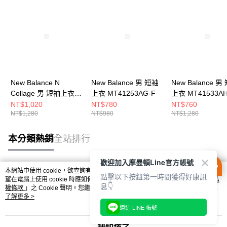
New Balance N
New Balance 男 短袖
New Balance 男
Collage 男 短袖上衣
上衣 MT41253AG-F
上衣 MT41533AH
MT6161TQBK-F
NT$1,020
NT$780
NT$760
NT$1,280
NT$980
NT$1,280
本分類熱銷
全站排行
歡迎加入摩曼頓Line官方帳號
本網站中使用 cookie，欲查詢有關本網站使用 cookie 方式之詳情，及若您不希
點擊以下按鈕第一時間獲得好康訊
熱門標籤
望在電腦上使用 cookie 時應如何變更電腦的 cookie 設定，請參閱本網站「
隱私
息👇
權條款
」之 Cookie 聲明。您繼續使用本網站即表示您同意本公司得按本網站使
用條款之 Cookie 聲明使用 cookie。
了解更多 >
連結 LINE 帳號