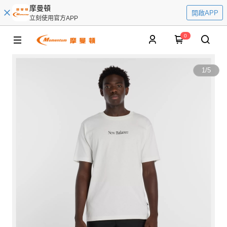
摩曼頓
開啟APP
立刻使用官方APP
0
1
/
5