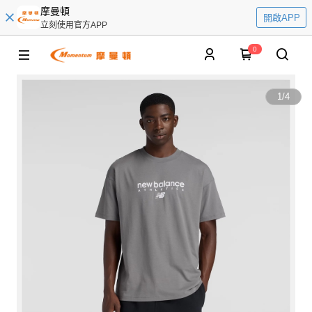
摩曼頓
開啟APP
立刻使用官方APP
0
1
/
4