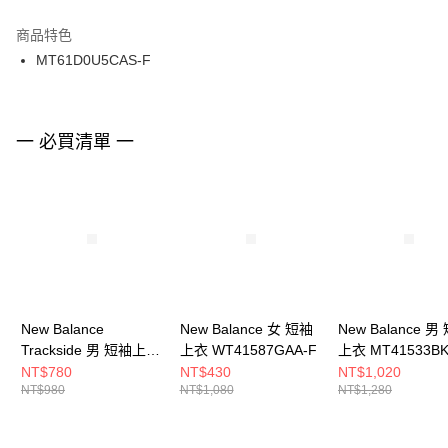
結帳頁面，進行簡訊認證並確認金額後，即可完成結帳。
２．訂單成立數日內，您將收到繳費通知簡訊。
商品特色
付款後門市自取
３．收到繳費通知簡訊後14天內，點擊此簡訊中的連結，可透過四大超商／
MT61D0U5CAS-F
每筆NT$100，滿NT$1,500(含以上)免運費
ATM／網路銀行／等多元方式進行付款，方視為交易完成。
※ 請注意：結帳手續完成當下不需立刻繳費，但若您需要取消訂單，請聯絡
購買商品的店家。未經商家同意取消之訂單仍視為有效，需透過AFTEE先享
後付繳納相關費用。
※ 交易是否成功請以「AFTEE先享後付 」之結帳頁面顯示為準，若有關於
一 必買清單 一
是否繳費成功／繳費後需取消欲退款等相關疑問，請聯繫「AFTEE先享後付
客戶支援中心」
https://netprotections.freshdesk.com/support/home
【注意事項】
１．透過由恩沛科技股份有限公司提供之「AFTEE先享後付」服務完成之交
易，需依本服務之必要範圍內提供個人資料，並將交易相關給付款項請求債
權轉讓予恩沛科技股份有限公司。
２．關於個人資料處理事宜，請瀏覽以下網址：
https://aftee.tw/terms/#terms3
３．未成年的使用者請事先徵得法定代理人或監護人之同意方可使用
New Balance
New Balance 女 短袖
New Balance 男
「AFTEE先享後付」，若未經同意申辦者引起之損失，本公司不負相關責
Trackside 男 短袖上衣
上衣 WT41587GAA-F
上衣 MT41533BK
任。
４．使用「AFTEE先享後付」時，將依據個別帳號之用戶狀況，依本公司即
MT61D0U5WT-F
NT$780
NT$430
NT$1,020
時審查核予不同之上限額度；若仍有額度不足之情形，本公司將視審查結果
NT$980
NT$1,080
NT$1,280
請求用戶進行身份認證。
５．嚴禁一人註冊多個帳號或使用他人資訊註冊。若發現惡意使用之情形，
恩沛科技股份有限公司將有權停止該用戶之使用額度並採取法律行動。