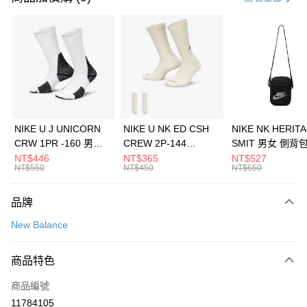
信用卡分期付款
3 期 0 利率 每期
NT$326
21家銀行
合作金庫商業銀行
第一商業銀行
LINE Pay
華南商業銀行
彰化商業銀行
Apple Pay
上海商業儲蓄銀行
台北富邦商業銀行
國泰世華商業銀行
兆豐國際商業銀行
悠遊付
臺灣中小企業銀行
台中商業銀行
NIKE U J UNICORN
NIKE U NK ED CSH
NIKE NK HERIT
匯豐（台灣）商業銀行
華泰商業銀行
CRW 1PR -160 男女
CREW 2P-144
SMIT 男女 側背
全盈+PAY
聯邦商業銀行
遠東國際商業銀行
中統襪 FZ3393100
EMBRDY 男女 短統襪
BA5871010
NT$446
NT$365
NT$527
元大商業銀行
永豐商業銀行
NT$550
NT$450
NT$650
AFTEE先享後付
FZ3073133
玉山商業銀行
星展（台灣）商業銀行
相關說明
台新國際商業銀行
中國信託商業銀行
品牌
【關於「AFTEE先享後付」】
台灣樂天信用卡公司
AFTEE先享後付是「在收到商品之後才付款」的支付方式。 讓您購物簡單
運送方式
New Balance
便利好安心！
１．簡單：不需註冊會員、不需綁卡、不需儲值。
7-11取貨(快速到店)
２．便利：只要手機號碼，簡訊認證，即可結帳。
商品特色
每筆NT$100，滿NT$1,500(含以上)免運費
３．安心：先確認商品／服務後，再付款。
商品編號
宅配
【「AFTEE先享後付」結帳流程】
１．於結帳方式選擇「AFTEE先享後付」後，將跳轉至「AFTEE先享後付」
11784105
每筆NT$100，滿NT$1,500(含以上)免運費