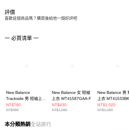
評價
喜歡這個商品嗎？購買後給他一個好評吧
一 必買清單 一
New Balance
New Balance 女 短袖
New Balance 男
Trackside 男 短袖上衣
上衣 WT41587GAA-F
上衣 MT41533BK
MT61D0U5WT-F
NT$780
NT$430
NT$1,020
NT$980
NT$1,080
NT$1,280
本分類熱銷
全站排行