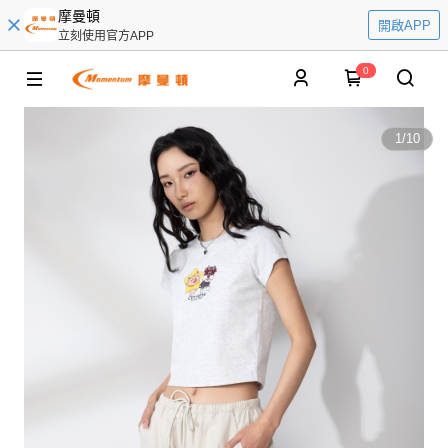
摩曼頓
開啟APP
立刻使用官方APP
0
1
/
10