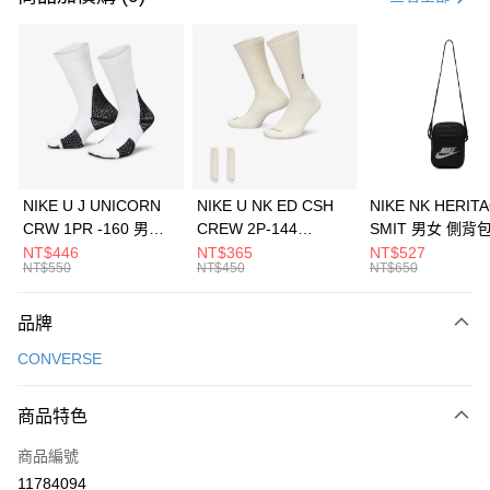
信用卡分期付款
3 期 0 利率 每期
NT$396
21家銀行
合作金庫商業銀行
第一商業銀行
LINE Pay
華南商業銀行
彰化商業銀行
Apple Pay
上海商業儲蓄銀行
台北富邦商業銀行
國泰世華商業銀行
兆豐國際商業銀行
悠遊付
臺灣中小企業銀行
台中商業銀行
NIKE U J UNICORN
NIKE U NK ED CSH
NIKE NK HERIT
匯豐（台灣）商業銀行
華泰商業銀行
CRW 1PR -160 男女
CREW 2P-144
SMIT 男女 側背
全盈+PAY
聯邦商業銀行
遠東國際商業銀行
中統襪 FZ3393100
EMBRDY 男女 短統襪
BA5871010
NT$446
NT$365
NT$527
元大商業銀行
永豐商業銀行
NT$550
NT$450
NT$650
AFTEE先享後付
FZ3073133
玉山商業銀行
星展（台灣）商業銀行
相關說明
台新國際商業銀行
中國信託商業銀行
品牌
【關於「AFTEE先享後付」】
台灣樂天信用卡公司
AFTEE先享後付是「在收到商品之後才付款」的支付方式。 讓您購物簡單
運送方式
CONVERSE
便利好安心！
１．簡單：不需註冊會員、不需綁卡、不需儲值。
7-11取貨(快速到店)
２．便利：只要手機號碼，簡訊認證，即可結帳。
商品特色
每筆NT$100，滿NT$1,500(含以上)免運費
３．安心：先確認商品／服務後，再付款。
商品編號
宅配
【「AFTEE先享後付」結帳流程】
１．於結帳方式選擇「AFTEE先享後付」後，將跳轉至「AFTEE先享後付」
11784094
每筆NT$100，滿NT$1,500(含以上)免運費