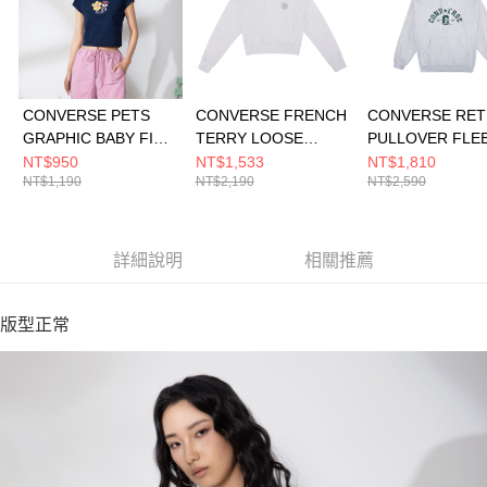
CONVERSE PETS
CONVERSE FRENCH
CONVERSE RE
GRAPHIC BABY FIT
TERRY LOOSE
PULLOVER FLE
TEE OBSIDIAN 女 短
FLEECE LT RETRO
TOP LT RETRO
NT$950
NT$1,533
NT$1,810
NT$1,190
NT$2,190
NT$2,590
袖上衣 WCJ771-695
GRAY 女 長袖上衣
GRAY 男女 連帽
WCH723-GGN
UCJ084-GGN
詳細說明
相關推薦
版型正常