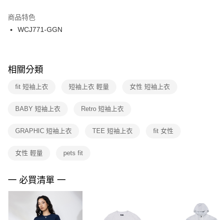
結帳頁面，進行簡訊認證並確認金額後，即可完成結帳。
２．訂單成立數日內，您將收到繳費通知簡訊。
商品特色
付款後門市自取
３．收到繳費通知簡訊後14天內，點擊此簡訊中的連結，可透過四大超商／
WCJ771-GGN
每筆NT$100，滿NT$1,500(含以上)免運費
ATM／網路銀行／等多元方式進行付款，方視為交易完成。
※ 請注意：結帳手續完成當下不需立刻繳費，但若您需要取消訂單，請聯絡
購買商品的店家。未經商家同意取消之訂單仍視為有效，需透過AFTEE先享
後付繳納相關費用。
※ 交易是否成功請以「AFTEE先享後付 」之結帳頁面顯示為準，若有關於
相關分類
是否繳費成功／繳費後需取消欲退款等相關疑問，請聯繫「AFTEE先享後付
客戶支援中心」
https://netprotections.freshdesk.com/support/home
fit 短袖上衣
短袖上衣 輕量
女性 短袖上衣
【注意事項】
BABY 短袖上衣
Retro 短袖上衣
１．透過由恩沛科技股份有限公司提供之「AFTEE先享後付」服務完成之交
易，需依本服務之必要範圍內提供個人資料，並將交易相關給付款項請求債
權轉讓予恩沛科技股份有限公司。
GRAPHIC 短袖上衣
TEE 短袖上衣
fit 女性
２．關於個人資料處理事宜，請瀏覽以下網址：
https://aftee.tw/terms/#terms3
女性 輕量
pets fit
３．未成年的使用者請事先徵得法定代理人或監護人之同意方可使用
「AFTEE先享後付」，若未經同意申辦者引起之損失，本公司不負相關責
任。
一 必買清單 一
４．使用「AFTEE先享後付」時，將依據個別帳號之用戶狀況，依本公司即
時審查核予不同之上限額度；若仍有額度不足之情形，本公司將視審查結果
請求用戶進行身份認證。
５．嚴禁一人註冊多個帳號或使用他人資訊註冊。若發現惡意使用之情形，
恩沛科技股份有限公司將有權停止該用戶之使用額度並採取法律行動。