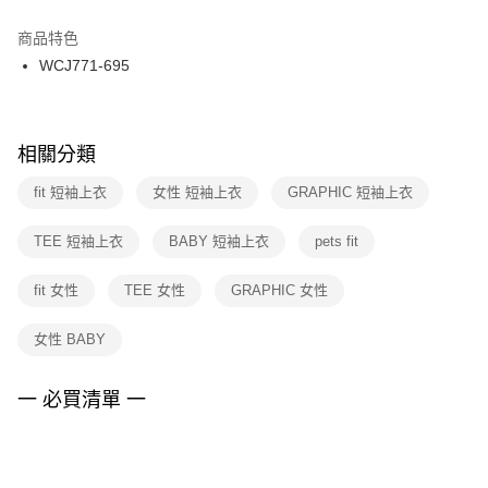
結帳頁面，進行簡訊認證並確認金額後，即可完成結帳。
２．訂單成立數日內，您將收到繳費通知簡訊。
商品特色
付款後門市自取
３．收到繳費通知簡訊後14天內，點擊此簡訊中的連結，可透過四大超商／
WCJ771-695
每筆NT$100，滿NT$1,500(含以上)免運費
ATM／網路銀行／等多元方式進行付款，方視為交易完成。
※ 請注意：結帳手續完成當下不需立刻繳費，但若您需要取消訂單，請聯絡
購買商品的店家。未經商家同意取消之訂單仍視為有效，需透過AFTEE先享
後付繳納相關費用。
※ 交易是否成功請以「AFTEE先享後付 」之結帳頁面顯示為準，若有關於
相關分類
是否繳費成功／繳費後需取消欲退款等相關疑問，請聯繫「AFTEE先享後付
客戶支援中心」
https://netprotections.freshdesk.com/support/home
fit 短袖上衣
女性 短袖上衣
GRAPHIC 短袖上衣
【注意事項】
TEE 短袖上衣
BABY 短袖上衣
pets fit
１．透過由恩沛科技股份有限公司提供之「AFTEE先享後付」服務完成之交
易，需依本服務之必要範圍內提供個人資料，並將交易相關給付款項請求債
權轉讓予恩沛科技股份有限公司。
fit 女性
TEE 女性
GRAPHIC 女性
２．關於個人資料處理事宜，請瀏覽以下網址：
https://aftee.tw/terms/#terms3
女性 BABY
３．未成年的使用者請事先徵得法定代理人或監護人之同意方可使用
「AFTEE先享後付」，若未經同意申辦者引起之損失，本公司不負相關責
任。
一 必買清單 一
４．使用「AFTEE先享後付」時，將依據個別帳號之用戶狀況，依本公司即
時審查核予不同之上限額度；若仍有額度不足之情形，本公司將視審查結果
請求用戶進行身份認證。
５．嚴禁一人註冊多個帳號或使用他人資訊註冊。若發現惡意使用之情形，
恩沛科技股份有限公司將有權停止該用戶之使用額度並採取法律行動。