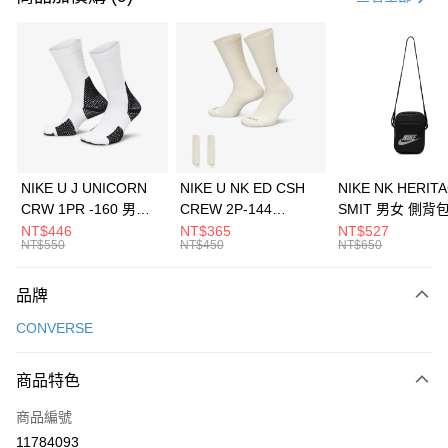
信用卡分期付款
3 期 0 利率 每期
NT$396
21家銀行
合作金庫商業銀行
第一商業銀行
LINE Pay
華南商業銀行
彰化商業銀行
Apple Pay
上海商業儲蓄銀行
台北富邦商業銀行
國泰世華商業銀行
兆豐國際商業銀行
悠遊付
臺灣中小企業銀行
台中商業銀行
NIKE U J UNICORN
NIKE U NK ED CSH
NIKE NK HERIT
匯豐（台灣）商業銀行
華泰商業銀行
CRW 1PR -160 男女
CREW 2P-144
SMIT 男女 側背
全盈+PAY
聯邦商業銀行
遠東國際商業銀行
中統襪 FZ3393100
EMBRDY 男女 短統襪
BA5871010
NT$446
NT$365
NT$527
元大商業銀行
永豐商業銀行
NT$550
NT$450
NT$650
AFTEE先享後付
FZ3073133
玉山商業銀行
星展（台灣）商業銀行
相關說明
台新國際商業銀行
中國信託商業銀行
品牌
【關於「AFTEE先享後付」】
台灣樂天信用卡公司
AFTEE先享後付是「在收到商品之後才付款」的支付方式。 讓您購物簡單
運送方式
CONVERSE
便利好安心！
１．簡單：不需註冊會員、不需綁卡、不需儲值。
7-11取貨(快速到店)
２．便利：只要手機號碼，簡訊認證，即可結帳。
商品特色
每筆NT$100，滿NT$1,500(含以上)免運費
３．安心：先確認商品／服務後，再付款。
商品編號
宅配
【「AFTEE先享後付」結帳流程】
１．於結帳方式選擇「AFTEE先享後付」後，將跳轉至「AFTEE先享後付」
11784093
每筆NT$100，滿NT$1,500(含以上)免運費