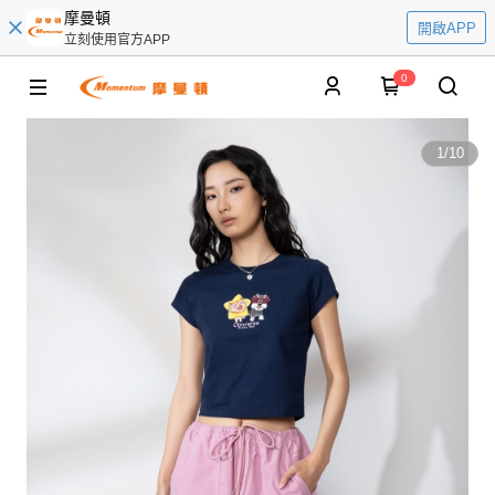
摩曼頓
開啟APP
立刻使用官方APP
0
1
/
10