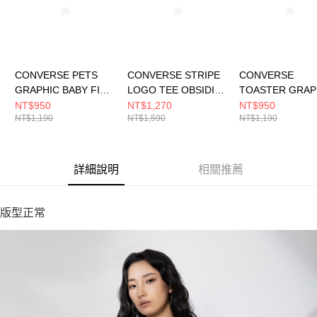
CONVERSE PETS
CONVERSE STRIPE
CONVERSE
GRAPHIC BABY FIT
LOGO TEE OBSIDIAN
TOASTER GRAP
TEE LT RETRO GRAY
男女 短袖上衣
TEE EGRET 男
NT$950
NT$1,270
NT$950
NT$1,190
NT$1,590
NT$1,190
女 短袖上衣 WCJ771-
UCJ690-695
上衣 MCJ751-W
GGN
詳細說明
相關推薦
版型正常