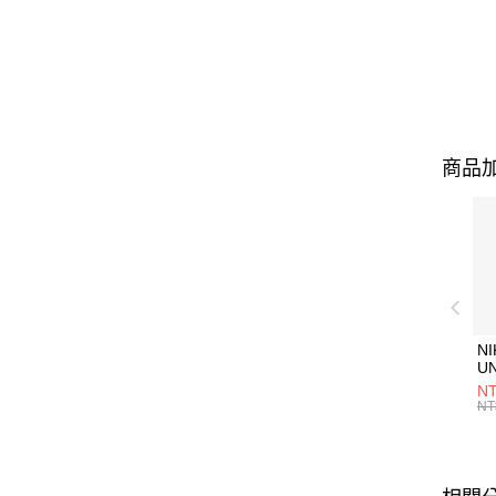
商品加
NI
U
1P
NT
統
NT