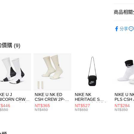
匯豐（
全盈+PAY
聯邦商
商品相關分
元大商
AFTEE先
玉山商
品牌
Co
相關說明
分享
台新國
【關於「A
男性商品
台灣樂
AFTEE
便利好安
運動類型
運送方式
價購 (9)
１．簡單
２．便利
7-11取貨
３．安心
每筆NT$1
【「AFT
宅配
１．於結帳
付」結帳
每筆NT$1
２．訂單
３．收到繳
付款後門
KE U J
NIKE U NK ED
NIKE NK
NIKE U N
／ATM／
NICORN CRW
CSH CREW 2P-
HERITAGE S
PLS CSH 
每筆NT$1
※ 請注意
R -160 男女 中
144 EMBRDY 男
SMIT 男女 側背包
144 DBL
$446
NT$365
NT$527
NT$284
絡購買商品
襪 FZ3393100
女 短統襪
BA5871010
襪 DH405
$550
NT$450
NT$650
NT$350
先享後付
FZ3073133
※ 交易是
是否繳費成
付客戶支