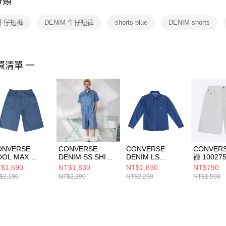
分類
【注意事
１．透過由
e 牛仔短褲
DENIM 牛仔短褲
shorts blue
DENIM shorts
交易，需
求債權轉
２．關於
https://aft
３．未成
買清單 一
「AFTE
任。
４．使用「
即時審查
結果請求
５．嚴禁
形，恩沛
動。
ONVERSE
CONVERSE
CONVERSE
CONVER
OOL MAX
DENIM SS SHIRT
DENIM LS
褲 100275
ENIM SHORT
BLUE DENIM 男
WOVEN TOP
$1,590
NT$1,830
NT$1,830
NT$790
ENIM BLUE 牛仔
短袖襯衫
DENIM BLUE 男女
$2,190
NT$2,290
NT$2,290
NT$1,590
褲 男 藍色
MCJ757-UHA
長袖襯衫 UCJ418-
CH632-UHA
UHA