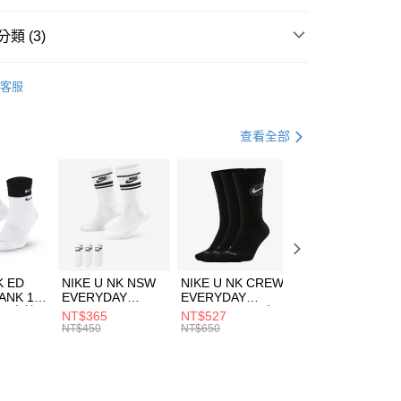
台灣）商業銀行
華泰商業銀行
業銀行
遠東國際商業銀行
類 (3)
業銀行
永豐商業銀行
享後付
業銀行
星展（台灣）商業銀行
nverse
服飾
客服
際商業銀行
中國信託商業銀行
FTEE先享後付」】
下著
短褲
天信用卡公司
先享後付是「在收到商品之後才付款」的支付方式。 讓您購物簡單
心！
休閒戶外
服飾
查看全部
：不需註冊會員、不需綁卡、不需儲值。
：只要手機號碼，簡訊認證，即可結帳。
(快速到店)
：先確認商品／服務後，再付款。
00，滿NT$1,500(含以上)免運費
EE先享後付」結帳流程】
方式選擇「AFTEE先享後付」後，將跳轉至「AFTEE先享後
頁面，進行簡訊認證並確認金額後，即可完成結帳。
00，滿NT$1,500(含以上)免運費
成立數日內，您將收到繳費通知簡訊。
費通知簡訊後14天內，點擊此簡訊中的連結，可透過四大超商
市自取
K ED
NIKE U NK NSW
NIKE U NK CREW
NIKE U NK
網路銀行／等多元方式進行付款，方視為交易完成。
ANK 1P
EVERYDAY
EVERYDAY
EVERYDAY LTW
00，滿NT$1,500(含以上)免運費
：結帳手續完成當下不需立刻繳費，但若您需要取消訂單，請聯
 男 中統
ESSENTIAL CR
BBALL 3PR 男女
ANKLE 3PR 男女
NT$365
NT$527
NT$365
的店家。未經商家同意取消之訂單仍視為有效，需透過AFTEE
8104
男女 短統襪
長統襪
踝襪 SX7677010
NT$450
NT$650
NT$450
繳納相關費用。
DX5089103
DA2123010
否成功請以「AFTEE先享後付 」之結帳頁面顯示為準，若有關於
功／繳費後需取消欲退款等相關疑問，請聯繫「AFTEE先享後
援中心」
https://netprotections.freshdesk.com/support/home