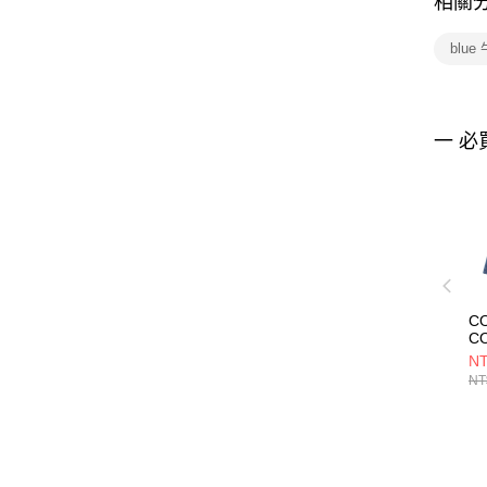
相關
blu
一 必
C
C
D
NT
D
NT
短
M