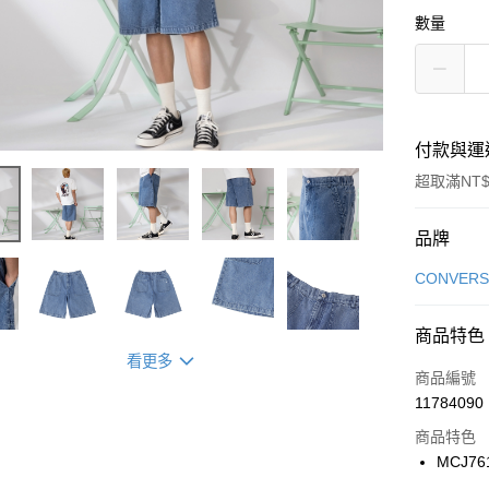
數量
付款與運
超取滿NT$
付款方式
品牌
信用卡一
CONVERS
信用卡分
商品特色
3 期 
看更多
商品編號
合作金
LINE Pay
11784090
華南商
Apple Pay
上海商
商品特色
國泰世
MCJ76
悠遊付
臺灣中