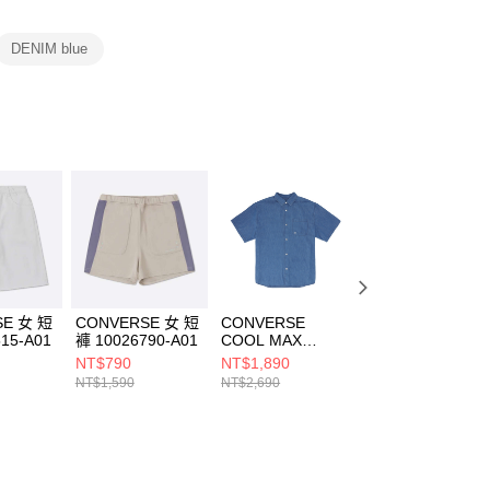
項】
恩沛科技股份有限公司提供之「AFTEE先享後付」服務完成之
DENIM blue
依本服務之必要範圍內提供個人資料，並將交易相關給付款項請
讓予恩沛科技股份有限公司。
個人資料處理事宜，請瀏覽以下網址：
ee.tw/terms/#terms3
年的使用者請事先徵得法定代理人或監護人之同意方可使用
E先享後付」，若未經同意申辦者引起之損失，本公司不負相關責
AFTEE先享後付」時，將依據個別帳號之用戶狀況，依本公司
核予不同之上限額度；若仍有額度不足之情形，本公司將視審查
用戶進行身份認證。
一人註冊多個帳號或使用他人資訊註冊。若發現惡意使用之情
科技股份有限公司將有權停止該用戶之使用額度並採取法律行
SE 女 短
CONVERSE 女 短
CONVERSE
CONVERSE
15-A01
褲 10026790-A01
COOL MAX
WASHED DENIM
DENIM SHIRT
MID SHORT
NT$790
NT$1,890
NT$1,180
DENIM BLUE 短袖
BLACK 女 短褲
NT$1,590
NT$2,690
NT$1,690
襯衫 男 藍色
WCH877-023
MCH628-UHA