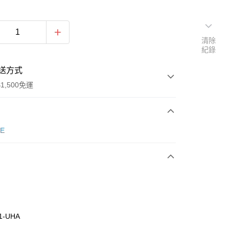
清除
紀錄
送方式
1,500免運
次付款
E
期付款
0 利率 每期
NT$763
21家銀行
庫商業銀行
第一商業銀行
業銀行
彰化商業銀行
業儲蓄銀行
台北富邦商業銀行
華商業銀行
兆豐國際商業銀行
1-UHA
小企業銀行
台中商業銀行