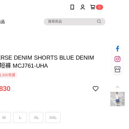
0
商品
RSE DENIM SHORTS BLUE DENIM
短褲 MCJ761-UHA
1,500免運
830
M
L
XL
XXL