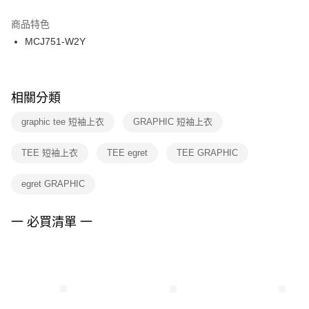
結帳頁面，進行簡訊認證並確認金額後，即可完成結帳。
２．訂單成立數日內，您將收到繳費通知簡訊。
商品特色
付款後門市自取
３．收到繳費通知簡訊後14天內，點擊此簡訊中的連結，可透過四大超商／
MCJ751-W2Y
每筆NT$100，滿NT$1,500(含以上)免運費
ATM／網路銀行／等多元方式進行付款，方視為交易完成。
※ 請注意：結帳手續完成當下不需立刻繳費，但若您需要取消訂單，請聯絡
購買商品的店家。未經商家同意取消之訂單仍視為有效，需透過AFTEE先享
後付繳納相關費用。
※ 交易是否成功請以「AFTEE先享後付 」之結帳頁面顯示為準，若有關於
相關分類
是否繳費成功／繳費後需取消欲退款等相關疑問，請聯繫「AFTEE先享後付
客戶支援中心」
https://netprotections.freshdesk.com/support/home
graphic tee 短袖上衣
GRAPHIC 短袖上衣
【注意事項】
TEE 短袖上衣
TEE egret
TEE GRAPHIC
１．透過由恩沛科技股份有限公司提供之「AFTEE先享後付」服務完成之交
易，需依本服務之必要範圍內提供個人資料，並將交易相關給付款項請求債
權轉讓予恩沛科技股份有限公司。
egret GRAPHIC
２．關於個人資料處理事宜，請瀏覽以下網址：
https://aftee.tw/terms/#terms3
３．未成年的使用者請事先徵得法定代理人或監護人之同意方可使用
一 必買清單 一
「AFTEE先享後付」，若未經同意申辦者引起之損失，本公司不負相關責
任。
４．使用「AFTEE先享後付」時，將依據個別帳號之用戶狀況，依本公司即
時審查核予不同之上限額度；若仍有額度不足之情形，本公司將視審查結果
請求用戶進行身份認證。
５．嚴禁一人註冊多個帳號或使用他人資訊註冊。若發現惡意使用之情形，
恩沛科技股份有限公司將有權停止該用戶之使用額度並採取法律行動。