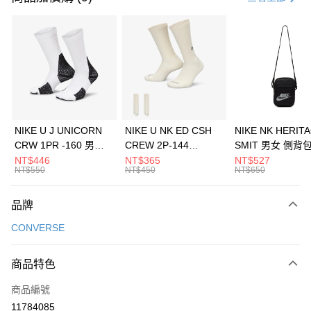
信用卡分期付款
3 期 0 利率 每期
NT$396
21家銀行
合作金庫商業銀行
第一商業銀行
LINE Pay
華南商業銀行
彰化商業銀行
Apple Pay
上海商業儲蓄銀行
台北富邦商業銀行
國泰世華商業銀行
兆豐國際商業銀行
悠遊付
臺灣中小企業銀行
台中商業銀行
NIKE U J UNICORN
NIKE U NK ED CSH
NIKE NK HERIT
匯豐（台灣）商業銀行
華泰商業銀行
CRW 1PR -160 男女
CREW 2P-144
SMIT 男女 側背
全盈+PAY
聯邦商業銀行
遠東國際商業銀行
中統襪 FZ3393100
EMBRDY 男女 短統襪
BA5871010
NT$446
NT$365
NT$527
元大商業銀行
永豐商業銀行
NT$550
NT$450
NT$650
AFTEE先享後付
FZ3073133
玉山商業銀行
星展（台灣）商業銀行
相關說明
台新國際商業銀行
中國信託商業銀行
品牌
【關於「AFTEE先享後付」】
台灣樂天信用卡公司
AFTEE先享後付是「在收到商品之後才付款」的支付方式。 讓您購物簡單
運送方式
CONVERSE
便利好安心！
１．簡單：不需註冊會員、不需綁卡、不需儲值。
7-11取貨(快速到店)
２．便利：只要手機號碼，簡訊認證，即可結帳。
商品特色
每筆NT$100，滿NT$1,500(含以上)免運費
３．安心：先確認商品／服務後，再付款。
商品編號
宅配
【「AFTEE先享後付」結帳流程】
１．於結帳方式選擇「AFTEE先享後付」後，將跳轉至「AFTEE先享後付」
11784085
每筆NT$100，滿NT$1,500(含以上)免運費