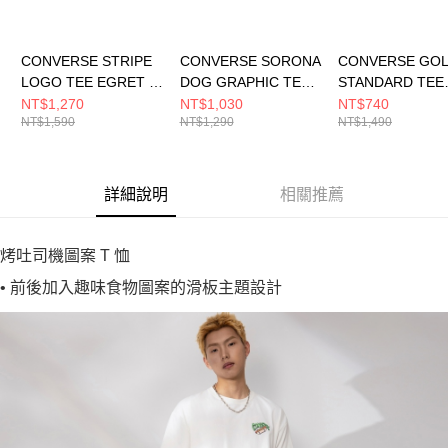
CONVERSE STRIPE
CONVERSE SORONA
CONVERSE GO
LOGO TEE EGRET 男
DOG GRAPHIC TEE
STANDARD TEE
女 短袖上衣 UCJ690-
EGRET 男 短袖上衣
EGRET 男女 短
NT$1,270
NT$1,030
NT$740
NT$1,590
NT$1,290
NT$1,490
W2Y
MCJ752-W2Y
10026097-A01
詳細說明
相關推薦
烤吐司機圖案 T 恤
• 前後加入趣味食物圖案的滑板主題設計