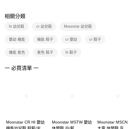
結帳頁面，進行簡訊認證並確認金額後，即可完成結帳。
２．訂單成立數日內，您將收到繳費通知簡訊。
付款後門市自取
３．收到繳費通知簡訊後14天內，點擊此簡訊中的連結，可透過四大超商／
相關分類
每筆NT$100，滿NT$1,500(含以上)免運費
ATM／網路銀行／等多元方式進行付款，方視為交易完成。
※ 請注意：結帳手續完成當下不需立刻繳費，但若您需要取消訂單，請聯絡
hi 幼兒鞋
cr 幼兒鞋
Moonstar 幼兒鞋
購買商品的店家。未經商家同意取消之訂單仍視為有效，需透過AFTEE先享
後付繳納相關費用。
※ 交易是否成功請以「AFTEE先享後付 」之結帳頁面顯示為準，若有關於
嬰幼 機能
機能 鞋子
cr 嬰幼
cr 鞋子
是否繳費成功／繳費後需取消欲退款等相關疑問，請聯繫「AFTEE先享後付
客戶支援中心」
https://netprotections.freshdesk.com/support/home
機能 紫色
紫色 鞋子
hi 鞋子
【注意事項】
１．透過由恩沛科技股份有限公司提供之「AFTEE先享後付」服務完成之交
一 必買清單 一
易，需依本服務之必要範圍內提供個人資料，並將交易相關給付款項請求債
權轉讓予恩沛科技股份有限公司。
２．關於個人資料處理事宜，請瀏覽以下網址：
https://aftee.tw/terms/#terms3
３．未成年的使用者請事先徵得法定代理人或監護人之同意方可使用
「AFTEE先享後付」，若未經同意申辦者引起之損失，本公司不負相關責
任。
４．使用「AFTEE先享後付」時，將依據個別帳號之用戶狀況，依本公司即
時審查核予不同之上限額度；若仍有額度不足之情形，本公司將視審查結果
請求用戶進行身份認證。
Moonstar CR HI 嬰幼
５．嚴禁一人註冊多個帳號或使用他人資訊註冊。若發現惡意使用之情形，
Moonstar MSTW 嬰幼
Moonstar MSCN 
恩沛科技股份有限公司將有權停止該用戶之使用額度並採取法律行動。
機能幼兒鞋 靛藍/米
休閒鞋 白/藍
大童 休閒鞋 灰