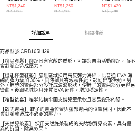
CRB165HI25
MSTWB115
MSCNC4137
NT$1,340
NT$1,260
NT$1,420
NT$1,680
NT$1,580
NT$1,780
詳細說明
相關推薦
商品型號:CRB165HI29
【腳尖寬鬆】腳趾具有寬敞的扇形，可讓您自由活動腳趾，而不
會對腳趾造成壓力。
【機能杯型鞋墊】腳趾區域採用高反彈力海綿，比普通 EVA 海
綿的彈力增加 30%，同時還具有減震性能，鼓勵足部活動。另
外，鞋墊的彎曲部分設計成波浪形狀，使鞋子的彎曲部分更容易
彎曲。後跟區域採用硬質 EVA 部件，增加穩定性。
【箱型後套】箱狀結構牢固支撐兒童柔軟且容易變形的腳。
【軟式彎曲】 鞋子的彎曲位置與腳部彎曲的位置相同，因此不
會對腳部造成不必要的壓力。
【天然兒茶素】 採用天然綠茶製成的天然物質兒茶素，具有優
異的抗菌、除臭效果。