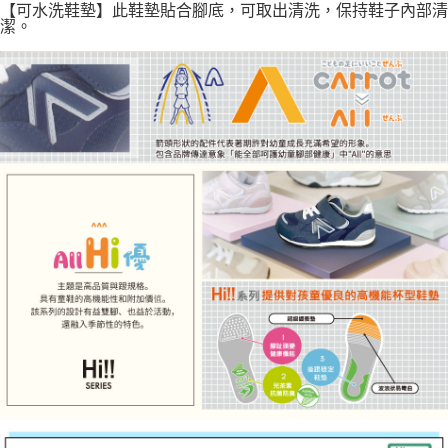
【可水洗鞋墊】此鞋墊貼合腳底，可取出清洗，保持鞋子內部清
潔。