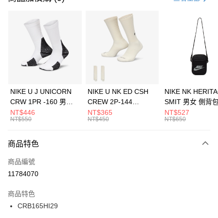
信用卡分期付款
3 期 0 利率 每期
NT$560
21家銀行
合作金庫商業銀行
第一商業銀行
LINE Pay
華南商業銀行
彰化商業銀行
Apple Pay
上海商業儲蓄銀行
台北富邦商業銀行
國泰世華商業銀行
兆豐國際商業銀行
悠遊付
臺灣中小企業銀行
台中商業銀行
NIKE U J UNICORN
NIKE U NK ED CSH
NIKE NK HERIT
匯豐（台灣）商業銀行
華泰商業銀行
CRW 1PR -160 男女
CREW 2P-144
SMIT 男女 側背
全盈+PAY
聯邦商業銀行
遠東國際商業銀行
中統襪 FZ3393100
EMBRDY 男女 短統襪
BA5871010
NT$446
NT$365
NT$527
元大商業銀行
永豐商業銀行
NT$550
NT$450
NT$650
AFTEE先享後付
FZ3073133
玉山商業銀行
星展（台灣）商業銀行
相關說明
台新國際商業銀行
中國信託商業銀行
商品特色
【關於「AFTEE先享後付」】
台灣樂天信用卡公司
AFTEE先享後付是「在收到商品之後才付款」的支付方式。 讓您購物簡單
運送方式
商品編號
便利好安心！
１．簡單：不需註冊會員、不需綁卡、不需儲值。
7-11取貨(快速到店)
11784070
２．便利：只要手機號碼，簡訊認證，即可結帳。
每筆NT$100，滿NT$1,500(含以上)免運費
３．安心：先確認商品／服務後，再付款。
商品特色
宅配
【「AFTEE先享後付」結帳流程】
CRB165HI29
１．於結帳方式選擇「AFTEE先享後付」後，將跳轉至「AFTEE先享後付」
每筆NT$100，滿NT$1,500(含以上)免運費