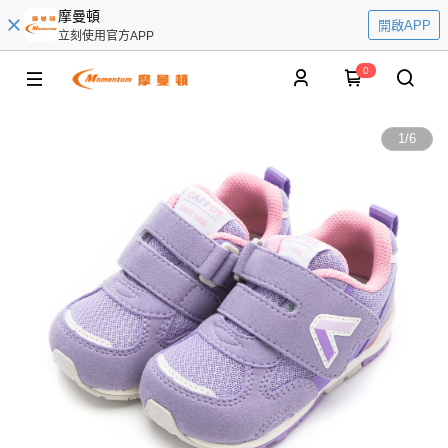
摩曼頓
開啟APP
立刻使用官方APP
0
1
/
6