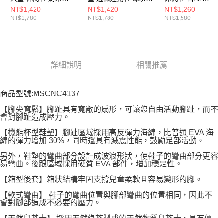
MSCNC4133
MSCNC3233
MSTWB115
NT$1,420
NT$1,420
NT$1,260
NT$1,780
NT$1,780
NT$1,580
詳細說明
相關推薦
商品型號:MSCNC4137
【腳尖寬鬆】腳趾具有寬敞的扇形，可讓您自由活動腳趾，而不
會對腳趾造成壓力。
【機能杯型鞋墊】腳趾區域採用高反彈力海綿，比普通 EVA 海
綿的彈力增加 30%，同時還具有減震性能，鼓勵足部活動。
另外，鞋墊的彎曲部分設計成波浪形狀，使鞋子的彎曲部分更容
易彎曲。後跟區域採用硬質 EVA 部件，增加穩定性。
【箱型後套】箱狀結構牢固支撐兒童柔軟且容易變形的腳。
【軟式彎曲】 鞋子的彎曲位置與腳部彎曲的位置相同，因此不
會對腳部造成不必要的壓力。