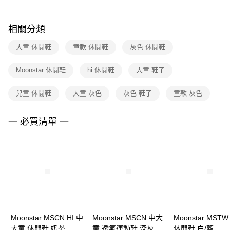
結帳頁面，進行簡訊認證並確認金額後，即可完成結帳。
２．訂單成立數日內，您將收到繳費通知簡訊。
付款後門市自取
３．收到繳費通知簡訊後14天內，點擊此簡訊中的連結，可透過四大超商／
相關分類
每筆NT$100，滿NT$1,500(含以上)免運費
ATM／網路銀行／等多元方式進行付款，方視為交易完成。
※ 請注意：結帳手續完成當下不需立刻繳費，但若您需要取消訂單，請聯絡
大童 休閒鞋
童款 休閒鞋
灰色 休閒鞋
購買商品的店家。未經商家同意取消之訂單仍視為有效，需透過AFTEE先享
後付繳納相關費用。
※ 交易是否成功請以「AFTEE先享後付 」之結帳頁面顯示為準，若有關於
Moonstar 休閒鞋
hi 休閒鞋
大童 鞋子
是否繳費成功／繳費後需取消欲退款等相關疑問，請聯繫「AFTEE先享後付
客戶支援中心」
https://netprotections.freshdesk.com/support/home
兒童 休閒鞋
大童 灰色
灰色 鞋子
童款 灰色
【注意事項】
１．透過由恩沛科技股份有限公司提供之「AFTEE先享後付」服務完成之交
一 必買清單 一
易，需依本服務之必要範圍內提供個人資料，並將交易相關給付款項請求債
權轉讓予恩沛科技股份有限公司。
２．關於個人資料處理事宜，請瀏覽以下網址：
https://aftee.tw/terms/#terms3
３．未成年的使用者請事先徵得法定代理人或監護人之同意方可使用
「AFTEE先享後付」，若未經同意申辦者引起之損失，本公司不負相關責
任。
４．使用「AFTEE先享後付」時，將依據個別帳號之用戶狀況，依本公司即
時審查核予不同之上限額度；若仍有額度不足之情形，本公司將視審查結果
請求用戶進行身份認證。
Moonstar MSCN HI 中
５．嚴禁一人註冊多個帳號或使用他人資訊註冊。若發現惡意使用之情形，
Moonstar MSCN 中大
Moonstar MST
恩沛科技股份有限公司將有權停止該用戶之使用額度並採取法律行動。
大童 休閒鞋 奶茶
童 透氣運動鞋 深灰
休閒鞋 白/藍