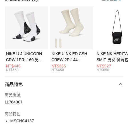
信用卡分期付款
3 期 0 利率 每期
NT$593
21家銀行
合作金庫商業銀行
第一商業銀行
LINE Pay
華南商業銀行
彰化商業銀行
Apple Pay
上海商業儲蓄銀行
台北富邦商業銀行
國泰世華商業銀行
兆豐國際商業銀行
悠遊付
臺灣中小企業銀行
台中商業銀行
NIKE U J UNICORN
NIKE U NK ED CSH
NIKE NK HERIT
匯豐（台灣）商業銀行
華泰商業銀行
CRW 1PR -160 男女
CREW 2P-144
SMIT 男女 側背
全盈+PAY
聯邦商業銀行
遠東國際商業銀行
中統襪 FZ3393100
EMBRDY 男女 短統襪
BA5871010
NT$446
NT$365
NT$527
元大商業銀行
永豐商業銀行
NT$550
NT$450
NT$650
AFTEE先享後付
FZ3073133
玉山商業銀行
星展（台灣）商業銀行
相關說明
台新國際商業銀行
中國信託商業銀行
商品特色
【關於「AFTEE先享後付」】
台灣樂天信用卡公司
AFTEE先享後付是「在收到商品之後才付款」的支付方式。 讓您購物簡單
運送方式
商品編號
便利好安心！
１．簡單：不需註冊會員、不需綁卡、不需儲值。
7-11取貨(快速到店)
11784067
２．便利：只要手機號碼，簡訊認證，即可結帳。
每筆NT$100，滿NT$1,500(含以上)免運費
３．安心：先確認商品／服務後，再付款。
商品特色
宅配
【「AFTEE先享後付」結帳流程】
MSCNC4137
１．於結帳方式選擇「AFTEE先享後付」後，將跳轉至「AFTEE先享後付」
每筆NT$100，滿NT$1,500(含以上)免運費