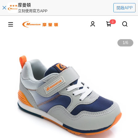
摩曼頓
開啟APP
立刻使用官方APP
0
1
/
6