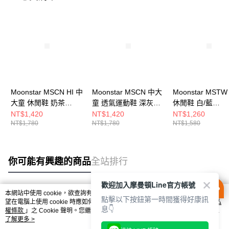
Moonstar MSCN HI 中
Moonstar MSCN 中大
Moonstar MST
大童 休閒鞋 奶茶
童 透氣運動鞋 深灰
休閒鞋 白/藍
MSCNC4133
MSCNC3233
MSTWB115
NT$1,420
NT$1,420
NT$1,260
NT$1,780
NT$1,780
NT$1,580
你可能有興趣的商品
全站排行
歡迎加入摩曼頓Line官方帳號
本網站中使用 cookie，欲查詢有關本網站使用 cookie 方式之詳情，及若您不希
點擊以下按鈕第一時間獲得好康訊
熱門標籤
望在電腦上使用 cookie 時應如何變更電腦的 cookie 設定，請參閱本網站「
隱私
息👇
權條款
」之 Cookie 聲明。您繼續使用本網站即表示您同意本公司得按本網站使
用條款之 Cookie 聲明使用 cookie。
了解更多 >