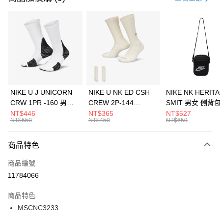
信用卡分期付款
3 期 0 利率 每期
NT$593
21家銀行
合作金庫商業銀行
第一商業銀行
LINE Pay
華南商業銀行
彰化商業銀行
Apple Pay
上海商業儲蓄銀行
台北富邦商業銀行
國泰世華商業銀行
兆豐國際商業銀行
悠遊付
臺灣中小企業銀行
台中商業銀行
NIKE U J UNICORN
NIKE U NK ED CSH
NIKE NK HERIT
匯豐（台灣）商業銀行
華泰商業銀行
CRW 1PR -160 男女
CREW 2P-144
SMIT 男女 側背
全盈+PAY
聯邦商業銀行
遠東國際商業銀行
中統襪 FZ3393100
EMBRDY 男女 短統襪
BA5871010
NT$446
NT$365
NT$527
元大商業銀行
永豐商業銀行
NT$550
NT$450
NT$650
AFTEE先享後付
FZ3073133
玉山商業銀行
星展（台灣）商業銀行
相關說明
台新國際商業銀行
中國信託商業銀行
商品特色
【關於「AFTEE先享後付」】
台灣樂天信用卡公司
AFTEE先享後付是「在收到商品之後才付款」的支付方式。 讓您購物簡單
運送方式
商品編號
便利好安心！
１．簡單：不需註冊會員、不需綁卡、不需儲值。
7-11取貨(快速到店)
11784066
２．便利：只要手機號碼，簡訊認證，即可結帳。
每筆NT$100，滿NT$1,500(含以上)免運費
３．安心：先確認商品／服務後，再付款。
商品特色
宅配
【「AFTEE先享後付」結帳流程】
MSCNC3233
１．於結帳方式選擇「AFTEE先享後付」後，將跳轉至「AFTEE先享後付」
每筆NT$100，滿NT$1,500(含以上)免運費