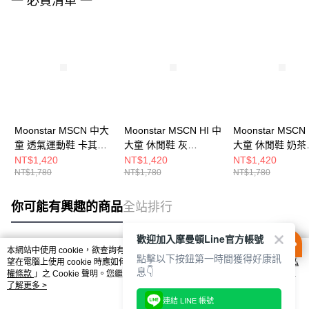
一 必買清單 一
Moonstar MSCN 中大
Moonstar MSCN HI 中
Moonstar MSCN 
童 透氣運動鞋 卡其
大童 休閒鞋 灰
大童 休閒鞋 奶茶
MSCNC3238
MSCNC4137
MSCNC4133
NT$1,420
NT$1,420
NT$1,420
NT$1,780
NT$1,780
NT$1,780
你可能有興趣的商品
全站排行
歡迎加入摩曼頓Line官方帳號
本網站中使用 cookie，欲查詢有關本網站使用 cookie 方式之詳情，及若您不希
點擊以下按鈕第一時間獲得好康訊
熱門標籤
望在電腦上使用 cookie 時應如何變更電腦的 cookie 設定，請參閱本網站「
隱私
息👇
權條款
」之 Cookie 聲明。您繼續使用本網站即表示您同意本公司得按本網站使
用條款之 Cookie 聲明使用 cookie。
了解更多 >
連結 LINE 帳號