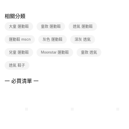
結帳頁面，進行簡訊認證並確認金額後，即可完成結帳。
２．訂單成立數日內，您將收到繳費通知簡訊。
付款後門市自取
３．收到繳費通知簡訊後14天內，點擊此簡訊中的連結，可透過四大超商／
相關分類
每筆NT$100，滿NT$1,500(含以上)免運費
ATM／網路銀行／等多元方式進行付款，方視為交易完成。
※ 請注意：結帳手續完成當下不需立刻繳費，但若您需要取消訂單，請聯絡
大童 運動鞋
童款 運動鞋
透氣 運動鞋
購買商品的店家。未經商家同意取消之訂單仍視為有效，需透過AFTEE先享
後付繳納相關費用。
※ 交易是否成功請以「AFTEE先享後付 」之結帳頁面顯示為準，若有關於
運動鞋 mscn
灰色 運動鞋
深灰 透氣
是否繳費成功／繳費後需取消欲退款等相關疑問，請聯繫「AFTEE先享後付
客戶支援中心」
https://netprotections.freshdesk.com/support/home
兒童 運動鞋
Moonstar 運動鞋
童款 透氣
【注意事項】
１．透過由恩沛科技股份有限公司提供之「AFTEE先享後付」服務完成之交
透氣 鞋子
易，需依本服務之必要範圍內提供個人資料，並將交易相關給付款項請求債
權轉讓予恩沛科技股份有限公司。
一 必買清單 一
２．關於個人資料處理事宜，請瀏覽以下網址：
https://aftee.tw/terms/#terms3
３．未成年的使用者請事先徵得法定代理人或監護人之同意方可使用
「AFTEE先享後付」，若未經同意申辦者引起之損失，本公司不負相關責
任。
４．使用「AFTEE先享後付」時，將依據個別帳號之用戶狀況，依本公司即
時審查核予不同之上限額度；若仍有額度不足之情形，本公司將視審查結果
請求用戶進行身份認證。
５．嚴禁一人註冊多個帳號或使用他人資訊註冊。若發現惡意使用之情形，
恩沛科技股份有限公司將有權停止該用戶之使用額度並採取法律行動。