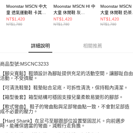
Moonstar MSCN 中大
Moonstar MSCN HI 中
Moonstar MSCN 
童 透氣運動鞋 卡其
大童 休閒鞋 灰
大童 休閒鞋 奶茶
MSCNC3238
MSCNC4137
MSCNC4133
NT$1,420
NT$1,420
NT$1,420
NT$1,780
NT$1,780
NT$1,780
詳細說明
相關推薦
商品型號:MSCNC3233
【腳尖寬鬆】鞋頭設計為腳趾提供充足的活動空間，讓腳趾自由
活動，不受擠壓。
【可清洗鞋墊】鞋墊貼合足底，可拆性清洗，保持鞋內清潔。
【箱型後套】箱型結構可穩固支撐兒童柔軟易變形的腳部。
【軟式彎曲】 鞋子的彎曲點與足部彎曲點一致，不會對足部造
成不必要的壓力。
【Hard Shank】在足弓至腳跟部位設置堅固蕊片。向前邁步
時，能確保適當的彎曲，減輕行走負擔。