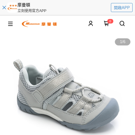
摩曼頓
開啟APP
立刻使用官方APP
0
1
/
6