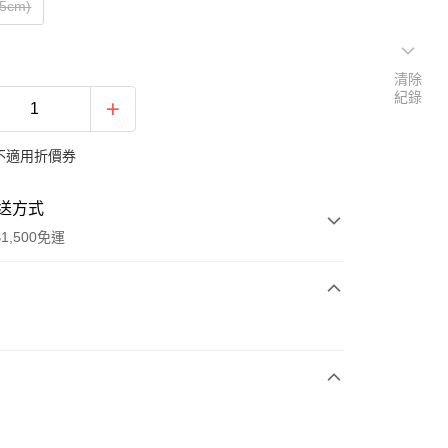
.5cm)
清除
紀錄
不適用折價券
送方式
1,500免運
次付款
期付款
0 利率 每期
NT$1,296
21家銀行
庫商業銀行
第一商業銀行
業銀行
彰化商業銀行