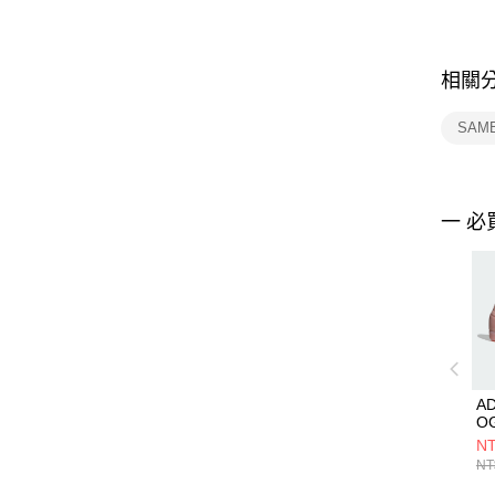
相關
SAM
一 必
A
O
JS
NT
NT