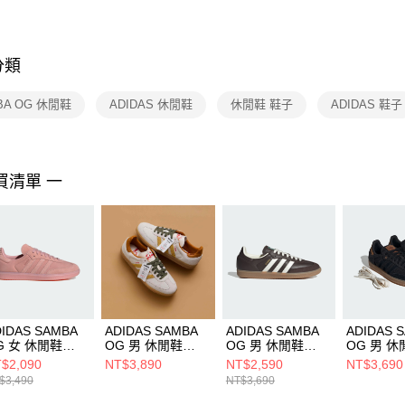
FZ3073133
※ 交易是
是否繳費成
付客戶支
分類
【注意事
１．透過由
BA OG 休閒鞋
ADIDAS 休閒鞋
休閒鞋 鞋子
ADIDAS 鞋子
交易，需
求債權轉
２．關於
https://aft
３．未成
買清單 一
「AFTE
任。
４．使用「
即時審查
結果請求
５．嚴禁
形，恩沛
動。
DIDAS SAMBA
ADIDAS SAMBA
ADIDAS SAMBA
ADIDAS 
G 女 休閒鞋
OG 男 休閒鞋
OG 男 休閒鞋
OG 男 休
0194
KI7433
JR0891
IH6817
$2,090
NT$3,890
NT$2,590
NT$3,690
$3,490
NT$3,690