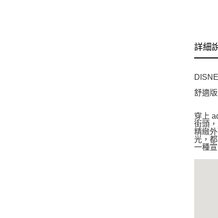
詳細
DISN
舒適版
穿上 a
街頭，
精緻外
光，都
一種宣