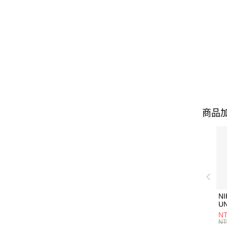
商品加
NI
U
1P
NT
統
NT