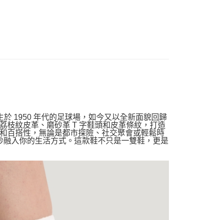
。這款鞋誕生於 1950 年代的足球場，如今又以全新面貌回歸
枝紋皮革、磨砂革 T 字鞋頭和皮革條紋，打造
和百搭性，無論是都市探險、社交聚會或輕鬆時
並巧妙融入你的生活方式。這款鞋不只是一雙鞋，更是