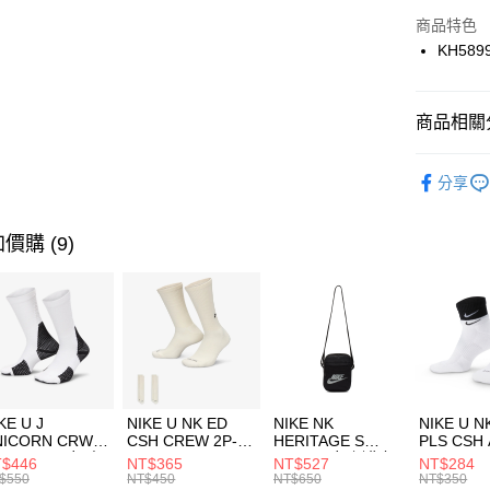
Apple Pay
上海商
商品特色
國泰世
KH589
悠遊付
臺灣中
匯豐（
全盈+PAY
聯邦商
商品相關分
元大商
AFTEE先
玉山商
品牌
AD
相關說明
分享
台新國
【關於「A
男性商品
台灣樂
AFTEE
便利好安
運動類型
運送方式
價購 (9)
１．簡單
２．便利
7-11取貨
３．安心
每筆NT$1
【「AFT
宅配
１．於結帳
付」結帳
每筆NT$1
２．訂單
３．收到繳
付款後門
KE U J
NIKE U NK ED
NIKE NK
NIKE U N
／ATM／
NICORN CRW
CSH CREW 2P-
HERITAGE S
PLS CSH 
每筆NT$1
※ 請注意
R -160 男女 中
144 EMBRDY 男
SMIT 男女 側背包
144 DBL
$446
NT$365
NT$527
NT$284
絡購買商品
襪 FZ3393100
女 短統襪
BA5871010
襪 DH405
$550
NT$450
NT$650
NT$350
先享後付