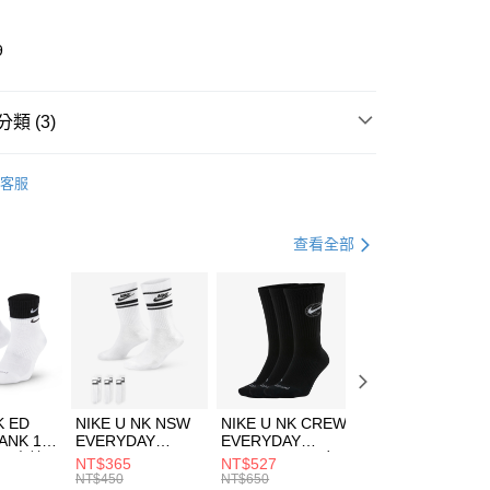
業儲蓄銀行
台北富邦商業銀行
華商業銀行
兆豐國際商業銀行
9
小企業銀行
台中商業銀行
台灣）商業銀行
華泰商業銀行
業銀行
遠東國際商業銀行
類 (3)
業銀行
永豐商業銀行
享後付
業銀行
星展（台灣）商業銀行
IDAS
全系列鞋款
客服
際商業銀行
中國信託商業銀行
FTEE先享後付」】
鞋類
休閒鞋
天信用卡公司
先享後付是「在收到商品之後才付款」的支付方式。 讓您購物簡單
心！
休閒戶外
鞋
查看全部
：不需註冊會員、不需綁卡、不需儲值。
：只要手機號碼，簡訊認證，即可結帳。
(快速到店)
：先確認商品／服務後，再付款。
00，滿NT$1,500(含以上)免運費
EE先享後付」結帳流程】
方式選擇「AFTEE先享後付」後，將跳轉至「AFTEE先享後
頁面，進行簡訊認證並確認金額後，即可完成結帳。
00，滿NT$1,500(含以上)免運費
成立數日內，您將收到繳費通知簡訊。
費通知簡訊後14天內，點擊此簡訊中的連結，可透過四大超商
市自取
K ED
NIKE U NK NSW
NIKE U NK CREW
NIKE U NK
網路銀行／等多元方式進行付款，方視為交易完成。
ANK 1P
EVERYDAY
EVERYDAY
EVERYDAY LTW
00，滿NT$1,500(含以上)免運費
：結帳手續完成當下不需立刻繳費，但若您需要取消訂單，請聯
 男 中統
ESSENTIAL CR
BBALL 3PR 男女
ANKLE 3PR 男女
NT$365
NT$527
NT$365
的店家。未經商家同意取消之訂單仍視為有效，需透過AFTEE
8104
男女 短統襪
長統襪
踝襪 SX7677010
NT$450
NT$650
NT$450
繳納相關費用。