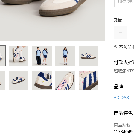
UK7(25
數量
※ 本商品
付款與運
超取滿NT$
付款方式
品牌
信用卡一
ADIDAS
信用卡分
商品特色
3 期 
商品編號
合作金
LINE Pay
11784049
華南商