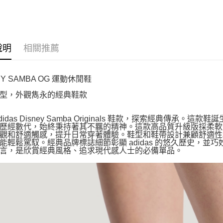
說明
相關推薦
EY SAMBA OG 運動休閒鞋
型，外觀雋永的經典鞋款
didas Disney Samba Originals 鞋款，探索經典傳承
歷經數代，始終秉持著其不羈的精神。這款高品質升級版採柔軟荔
觀和舒適觸感，提升日常穿著體驗。鞋型和鞋帶設計兼顧舒適性
能輕鬆駕馭。經典品牌標誌細節彰顯 adidas 的悠久歷史，
言，是欣賞經典風格、追求現代感人士的必備單品。