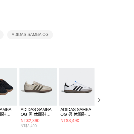
DX5089103
DA2123010
否成功請以「AFTEE先享後付 」之結帳頁面顯示為準，若有關於
功／繳費後需取消欲退款等相關疑問，請聯繫「AFTEE先享後
援中心」
https://netprotections.freshdesk.com/support/home
項】
恩沛科技股份有限公司提供之「AFTEE先享後付」服務完成之
ADIDAS SAMBA OG
依本服務之必要範圍內提供個人資料，並將交易相關給付款項請
讓予恩沛科技股份有限公司。
個人資料處理事宜，請瀏覽以下網址：
ee.tw/terms/#terms3
年的使用者請事先徵得法定代理人或監護人之同意方可使用
E先享後付」，若未經同意申辦者引起之損失，本公司不負相關責
AFTEE先享後付」時，將依據個別帳號之用戶狀況，依本公司
核予不同之上限額度；若仍有額度不足之情形，本公司將視審查
用戶進行身份認證。
一人註冊多個帳號或使用他人資訊註冊。若發現惡意使用之情
科技股份有限公司將有權停止該用戶之使用額度並採取法律行
SAMBA
ADIDAS SAMBA
ADIDAS SAMBA
ADIDAS SAMBA
閒鞋
OG 男 休閒鞋
OG 男 休閒鞋
OG 男 休閒鞋
JR0893
B75806
JS3832
NT$2,390
NT$3,490
NT$2,390
NT$3,490
NT$3,490