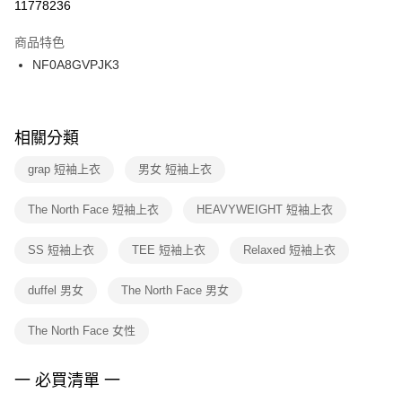
１．於結帳方式選擇「AFTEE先享後付」後，將跳轉至「AFTEE先享後付」
11778236
每筆NT$100，滿NT$1,500(含以上)免運費
結帳頁面，進行簡訊認證並確認金額後，即可完成結帳。
２．訂單成立數日內，您將收到繳費通知簡訊。
商品特色
付款後門市自取
３．收到繳費通知簡訊後14天內，點擊此簡訊中的連結，可透過四大超商／
NF0A8GVPJK3
每筆NT$100，滿NT$1,500(含以上)免運費
ATM／網路銀行／等多元方式進行付款，方視為交易完成。
※ 請注意：結帳手續完成當下不需立刻繳費，但若您需要取消訂單，請聯絡
購買商品的店家。未經商家同意取消之訂單仍視為有效，需透過AFTEE先享
後付繳納相關費用。
※ 交易是否成功請以「AFTEE先享後付 」之結帳頁面顯示為準，若有關於
相關分類
是否繳費成功／繳費後需取消欲退款等相關疑問，請聯繫「AFTEE先享後付
客戶支援中心」
https://netprotections.freshdesk.com/support/home
grap 短袖上衣
男女 短袖上衣
【注意事項】
The North Face 短袖上衣
HEAVYWEIGHT 短袖上衣
１．透過由恩沛科技股份有限公司提供之「AFTEE先享後付」服務完成之交
易，需依本服務之必要範圍內提供個人資料，並將交易相關給付款項請求債
權轉讓予恩沛科技股份有限公司。
SS 短袖上衣
TEE 短袖上衣
Relaxed 短袖上衣
２．關於個人資料處理事宜，請瀏覽以下網址：
https://aftee.tw/terms/#terms3
duffel 男女
The North Face 男女
３．未成年的使用者請事先徵得法定代理人或監護人之同意方可使用
「AFTEE先享後付」，若未經同意申辦者引起之損失，本公司不負相關責
任。
The North Face 女性
４．使用「AFTEE先享後付」時，將依據個別帳號之用戶狀況，依本公司即
時審查核予不同之上限額度；若仍有額度不足之情形，本公司將視審查結果
請求用戶進行身份認證。
一 必買清單 一
５．嚴禁一人註冊多個帳號或使用他人資訊註冊。若發現惡意使用之情形，