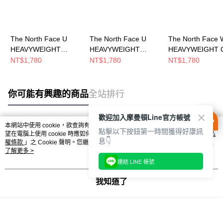
The North Face U
The North Face U
The North Face 
HEAVYWEIGHT
HEAVYWEIGHT
HEAVYWEIGHT 
DUFFEL RELAXED
DUFFEL RELAXED
TRAVERSE REL
NT$1,780
NT$1,780
NT$1,780
SS TEE GRAP 男女 短
SS TEE GRAP 男女 短
SS T 女 短袖上衣
袖上衣 NF0A8GVPQLI
袖上衣
NF0A8GW82MB
NF0A8GVPG57
你可能有興趣的商品
全站排行
歡迎加入摩曼頓Line官方帳號
本網站中使用 cookie，欲查詢有關本網站使用 cookie 方式之詳情，及若您不希
點擊以下按鈕第一時間獲得好康訊
熱門標籤
望在電腦上使用 cookie 時應如何變更電腦的 cookie 設定，請參閱本網站「
隱私
息👇
權條款
」之 Cookie 聲明。您繼續使用本網站即表示您同意本公司得按本網站使
用條款之 Cookie 聲明使用 cookie。
了解更多 >
連結 LINE 帳號
我知道了