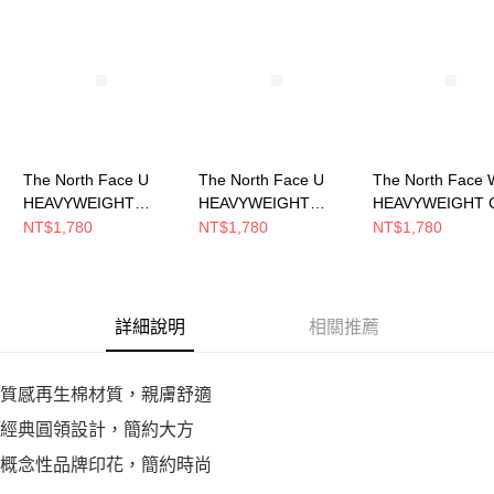
恩沛科技股份有限公司將有權停止該用戶之使用額度並採取法律行動。
The North Face U
The North Face U
The North Face 
HEAVYWEIGHT
HEAVYWEIGHT
HEAVYWEIGHT 
DUFFEL RELAXED
DUFFEL RELAXED
TRAVERSE REL
NT$1,780
NT$1,780
NT$1,780
SS TEE GRAP 男女 短
SS TEE GRAP 男女 短
SS T 女 短袖上衣
袖上衣 NF0A8GVPQLI
袖上衣
NF0A8GW82MB
NF0A8GVPG57
詳細說明
相關推薦
質感再生棉材質，親膚舒適
經典圓領設計，簡約大方
概念性品牌印花，簡約時尚