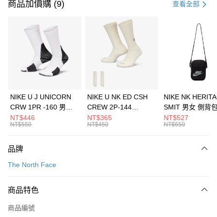
信用卡一次付款
商品加價購 (9)
查看全部
信用卡分期付款
3 期 0 利率 每期
NT$660
21家銀行
合作金庫商業銀行
第一商業銀行
LINE Pay
華南商業銀行
彰化商業銀行
Apple Pay
上海商業儲蓄銀行
台北富邦商業銀行
國泰世華商業銀行
兆豐國際商業銀行
悠遊付
臺灣中小企業銀行
台中商業銀行
NIKE U J UNICORN
NIKE U NK ED CSH
NIKE NK HERIT
匯豐（台灣）商業銀行
華泰商業銀行
CRW 1PR -160 男女
CREW 2P-144
SMIT 男女 側背
全盈+PAY
聯邦商業銀行
遠東國際商業銀行
中統襪 FZ3393100
EMBRDY 男女 短統襪
BA5871010
NT$446
NT$365
NT$527
元大商業銀行
永豐商業銀行
NT$550
NT$450
NT$650
AFTEE先享後付
FZ3073133
玉山商業銀行
星展（台灣）商業銀行
相關說明
台新國際商業銀行
中國信託商業銀行
品牌
【關於「AFTEE先享後付」】
台灣樂天信用卡公司
AFTEE先享後付是「在收到商品之後才付款」的支付方式。 讓您購物簡單
運送方式
The North Face
便利好安心！
１．簡單：不需註冊會員、不需綁卡、不需儲值。
7-11取貨(快速到店)
２．便利：只要手機號碼，簡訊認證，即可結帳。
商品特色
每筆NT$100，滿NT$1,500(含以上)免運費
３．安心：先確認商品／服務後，再付款。
商品編號
宅配
【「AFTEE先享後付」結帳流程】