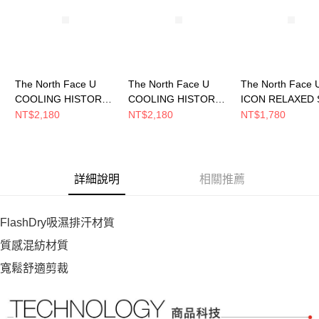
恩沛科技股份有限公司將有權停止該用戶之使用額度並採取法律行動。
The North Face U
The North Face U
The North Face 
COOLING HISTORY
COOLING HISTORY
ICON RELAXED 
RELAXED SS TEE
RELAXED SS TEE
TEE GRAPHIC - 
NT$2,180
NT$2,180
NT$1,780
GRAPHIC 男女 短袖上
GRAPHIC 男女 短袖上
男女 短袖上衣
衣 NF0A8GVJJK3
衣 NF0A8GVJG73
NF0A8GX2JK3
詳細說明
相關推薦
FlashDry吸濕排汗材質
質感混紡材質
寬鬆舒適剪裁