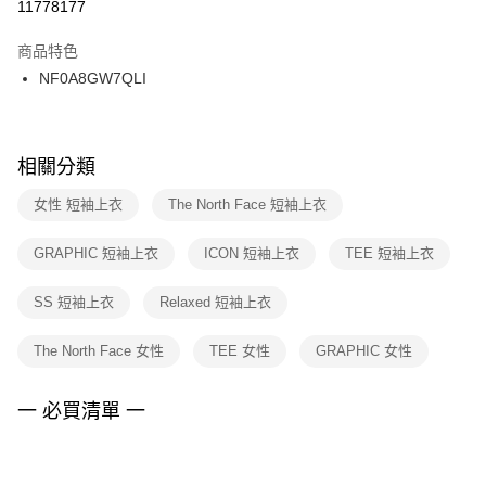
１．於結帳方式選擇「AFTEE先享後付」後，將跳轉至「AFTEE先享後付」
11778177
每筆NT$100，滿NT$1,500(含以上)免運費
結帳頁面，進行簡訊認證並確認金額後，即可完成結帳。
２．訂單成立數日內，您將收到繳費通知簡訊。
商品特色
付款後門市自取
３．收到繳費通知簡訊後14天內，點擊此簡訊中的連結，可透過四大超商／
NF0A8GW7QLI
每筆NT$100，滿NT$1,500(含以上)免運費
ATM／網路銀行／等多元方式進行付款，方視為交易完成。
※ 請注意：結帳手續完成當下不需立刻繳費，但若您需要取消訂單，請聯絡
購買商品的店家。未經商家同意取消之訂單仍視為有效，需透過AFTEE先享
後付繳納相關費用。
※ 交易是否成功請以「AFTEE先享後付 」之結帳頁面顯示為準，若有關於
相關分類
是否繳費成功／繳費後需取消欲退款等相關疑問，請聯繫「AFTEE先享後付
客戶支援中心」
https://netprotections.freshdesk.com/support/home
女性 短袖上衣
The North Face 短袖上衣
【注意事項】
GRAPHIC 短袖上衣
ICON 短袖上衣
TEE 短袖上衣
１．透過由恩沛科技股份有限公司提供之「AFTEE先享後付」服務完成之交
易，需依本服務之必要範圍內提供個人資料，並將交易相關給付款項請求債
權轉讓予恩沛科技股份有限公司。
SS 短袖上衣
Relaxed 短袖上衣
２．關於個人資料處理事宜，請瀏覽以下網址：
https://aftee.tw/terms/#terms3
The North Face 女性
TEE 女性
GRAPHIC 女性
３．未成年的使用者請事先徵得法定代理人或監護人之同意方可使用
「AFTEE先享後付」，若未經同意申辦者引起之損失，本公司不負相關責
任。
一 必買清單 一
４．使用「AFTEE先享後付」時，將依據個別帳號之用戶狀況，依本公司即
時審查核予不同之上限額度；若仍有額度不足之情形，本公司將視審查結果
請求用戶進行身份認證。
５．嚴禁一人註冊多個帳號或使用他人資訊註冊。若發現惡意使用之情形，