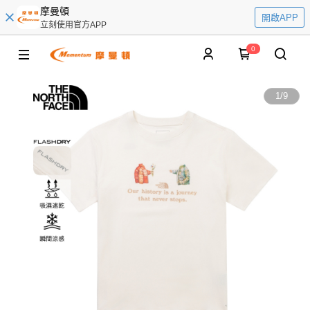
摩曼頓
開啟APP
立刻使用官方APP
0
1
/
9