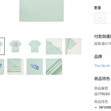
數量
付款與運
超取滿NT$
付款方式
品牌
信用卡一
The North
信用卡分
商品特色
3 期 
商品編號
合作金
LINE Pay
11778153
華南商
Apple Pay
上海商
商品特色
國泰世
NF0A8
悠遊付