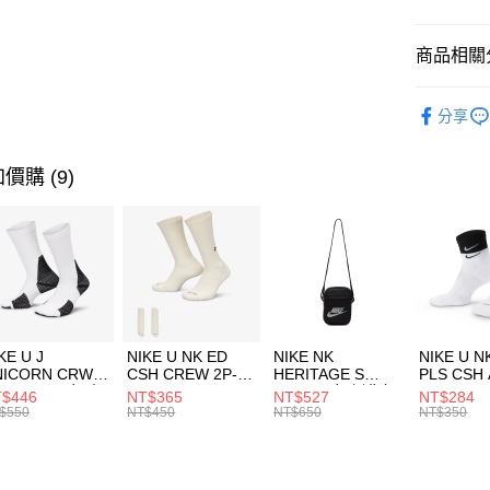
臺灣中
匯豐（
全盈+PAY
聯邦商
商品相關分
元大商
AFTEE先
玉山商
品牌
Th
相關說明
分享
台新國
【關於「A
兒童/青少
台灣樂
AFTEE
便利好安
運動類型
運送方式
價購 (9)
１．簡單
２．便利
促銷活動
7-11取貨
３．安心
每筆NT$1
【「AFT
宅配
１．於結帳
付」結帳
每筆NT$1
２．訂單
３．收到繳
付款後門
KE U J
NIKE U NK ED
NIKE NK
NIKE U N
／ATM／
NICORN CRW
CSH CREW 2P-
HERITAGE S
PLS CSH 
每筆NT$1
※ 請注意
R -160 男女 中
144 EMBRDY 男
SMIT 男女 側背包
144 DBL
$446
NT$365
NT$527
NT$284
絡購買商品
襪 FZ3393100
女 短統襪
BA5871010
襪 DH405
$550
NT$450
NT$650
NT$350
先享後付
FZ3073133
※ 交易是
是否繳費成
付客戶支