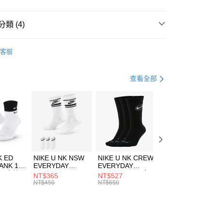
小企業銀行
台中商業銀行
台灣）商業銀行
華泰商業銀行
業銀行
遠東國際商業銀行
類 (4)
業銀行
永豐商業銀行
享後付
業銀行
星展（台灣）商業銀行
e North Face
服飾
客服
際商業銀行
中國信託商業銀行
FTEE先享後付」】
年
上衣
短袖上衣
天信用卡公司
先享後付是「在收到商品之後才付款」的支付方式。 讓您購物簡單
心！
休閒戶外
服飾
查看全部
：不需註冊會員、不需綁卡、不需儲值。
：只要手機號碼，簡訊認證，即可結帳。
兒童/青少年｜鞋服6折起
(快速到店)
：先確認商品／服務後，再付款。
00，滿NT$1,500(含以上)免運費
EE先享後付」結帳流程】
方式選擇「AFTEE先享後付」後，將跳轉至「AFTEE先享後
頁面，進行簡訊認證並確認金額後，即可完成結帳。
00，滿NT$1,500(含以上)免運費
成立數日內，您將收到繳費通知簡訊。
費通知簡訊後14天內，點擊此簡訊中的連結，可透過四大超商
市自取
K ED
NIKE U NK NSW
NIKE U NK CREW
NIKE U NK
網路銀行／等多元方式進行付款，方視為交易完成。
ANK 1P
EVERYDAY
EVERYDAY
EVERYDAY LTW
00，滿NT$1,500(含以上)免運費
：結帳手續完成當下不需立刻繳費，但若您需要取消訂單，請聯
 男 中統
ESSENTIAL CR
BBALL 3PR 男女
ANKLE 3PR 男女
NT$365
NT$527
NT$365
的店家。未經商家同意取消之訂單仍視為有效，需透過AFTEE
8104
男女 短統襪
長統襪
踝襪 SX7677010
NT$450
NT$650
NT$450
繳納相關費用。
DX5089103
DA2123010
否成功請以「AFTEE先享後付 」之結帳頁面顯示為準，若有關於
功／繳費後需取消欲退款等相關疑問，請聯繫「AFTEE先享後
援中心」
https://netprotections.freshdesk.com/support/home