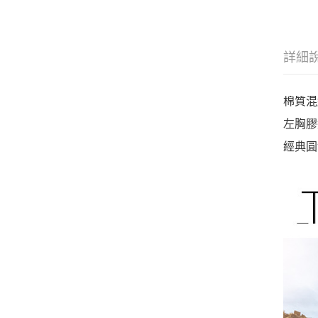
詳細
棉質混
左胸膠
經典圓