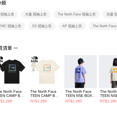
分類
【注意事
１．透過由
p 短袖上衣
大童 短袖上衣
The North Face 短袖上衣
兒童 
交易，需
求債權轉
２．關於
PHIC 短袖上衣
SS 短袖上衣
AP 短袖上衣
The North Fac
https://aft
３．未成
「AFTE
任。
買清單 一
４．使用「
即時審查
結果請求
５．嚴禁
形，恩沛
動。
e North Face
The North Face
The North Face
The North
EEN CAMP BOX
TEEN CAMP BOX
TEEN NSE BOX
TEEN NS
 TEE GRAPHIC
SS TEE GRAPHIC
LOGO SS TEE
LOGO SS
$1,280
NT$1,280
NT$1,280
NT$1,280
 AP 中大童 短袖
- AP 中大童 短袖
GRAPHIC - AP 中
GRAPHIC 
衣
上衣
大童 短袖上衣
大童 短袖
F0A8H1PJK3
NF0A8H1PQLI
NF0A8GVWG74
NF0A8GV