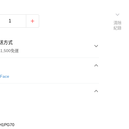
清除
紀錄
送方式
1,500免運
次付款
 Face
期付款
0 利率 每期
NT$426
21家銀行
庫商業銀行
第一商業銀行
業銀行
彰化商業銀行
業儲蓄銀行
台北富邦商業銀行
華商業銀行
兆豐國際商業銀行
H1PG70