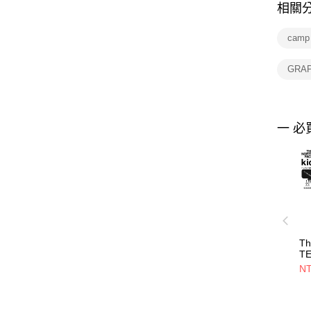
相關
cam
GRA
一 必
Th
T
SS
NT
-
上
N