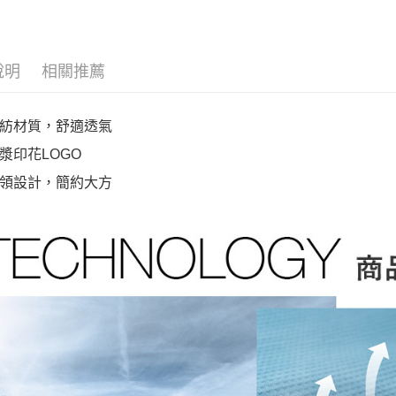
說明
相關推薦
紡材質，舒適透氣
漿印花LOGO
領設計，簡約大方