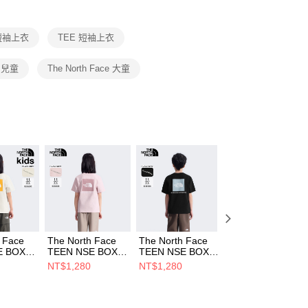
項】
恩沛科技股份有限公司提供之「AFTEE先享後付」服務完成之
短袖上衣
TEE 短袖上衣
依本服務之必要範圍內提供個人資料，並將交易相關給付款項請
讓予恩沛科技股份有限公司。
個人資料處理事宜，請瀏覽以下網址：
e 兒童
The North Face 大童
ee.tw/terms/#terms3
年的使用者請事先徵得法定代理人或監護人之同意方可使用
E先享後付」，若未經同意申辦者引起之損失，本公司不負相關責
AFTEE先享後付」時，將依據個別帳號之用戶狀況，依本公司
核予不同之上限額度；若仍有額度不足之情形，本公司將視審查
用戶進行身份認證。
一人註冊多個帳號或使用他人資訊註冊。若發現惡意使用之情
科技股份有限公司將有權停止該用戶之使用額度並採取法律行
 Face
The North Face
The North Face
The North Face
E BOX
TEEN NSE BOX
TEEN NSE BOX
TEEN TNF LOG
 TEE
LOGO SS TEE
LOGO SS TEE
SS TEE GRAPHI
NT$1,280
NT$1,280
NT$1,280
- AP 中
GRAPHIC - AP 中
GRAPHIC - AP 中
- AP 中大童 短袖
上衣
大童 短袖上衣
大童 短袖上衣
上衣
WQLI
NF0A8GVWBP6
NF0A8GVWJK3
NF0A8GVXG6O