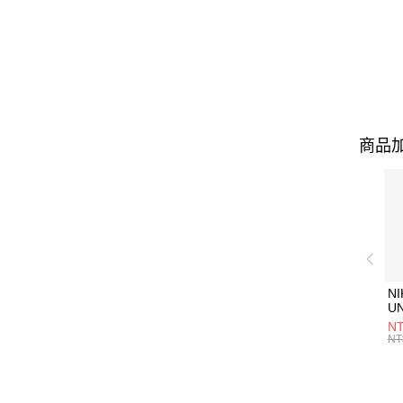
商品加
NI
U
1P
NT
統
NT