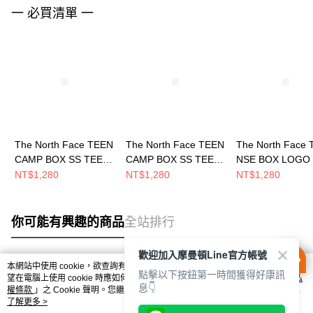
一 必買清單 一
The North Face TEEN
The North Face TEEN
The North Face
CAMP BOX SS TEE
CAMP BOX SS TEE
NSE BOX LOGO
GRAPHIC - AP 中大童
GRAPHIC - AP 中大童
TEE GRAPHIC - 
NT$1,280
NT$1,280
NT$1,280
短袖上衣
短袖上衣
中大童 短袖上衣
NF0A8H1PG70
NF0A8H1PJK3
NF0A8GVWQLI
你可能有興趣的商品
全站排行
歡迎加入摩曼頓Line官方帳號
本網站中使用 cookie，欲查詢有關本網站使用 cookie 方式之詳情，及若您不希
點擊以下按鈕第一時間獲得好康訊
熱門標籤
望在電腦上使用 cookie 時應如何變更電腦的 cookie 設定，請參閱本網站「
隱私
息👇
權條款
」之 Cookie 聲明。您繼續使用本網站即表示您同意本公司得按本網站使
用條款之 Cookie 聲明使用 cookie。
了解更多 >