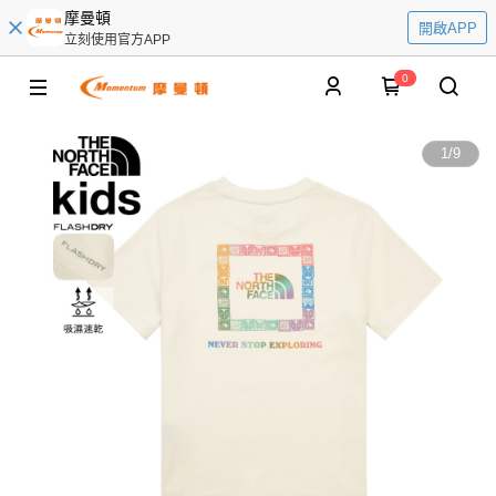
摩曼頓
開啟APP
立刻使用官方APP
0
1
/
9