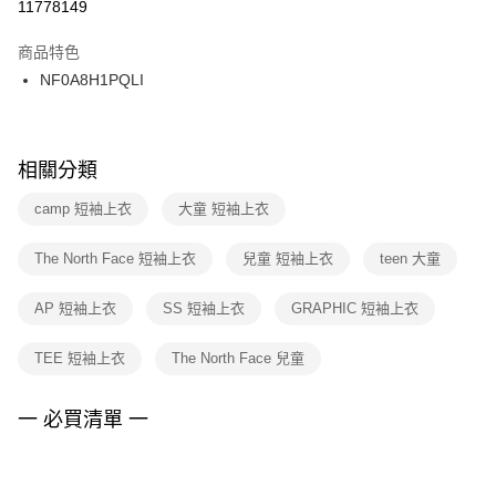
１．於結帳方式選擇「AFTEE先享後付」後，將跳轉至「AFTEE先享後付」
11778149
每筆NT$100，滿NT$1,500(含以上)免運費
結帳頁面，進行簡訊認證並確認金額後，即可完成結帳。
２．訂單成立數日內，您將收到繳費通知簡訊。
商品特色
付款後門市自取
３．收到繳費通知簡訊後14天內，點擊此簡訊中的連結，可透過四大超商／
NF0A8H1PQLI
每筆NT$100，滿NT$1,500(含以上)免運費
ATM／網路銀行／等多元方式進行付款，方視為交易完成。
※ 請注意：結帳手續完成當下不需立刻繳費，但若您需要取消訂單，請聯絡
購買商品的店家。未經商家同意取消之訂單仍視為有效，需透過AFTEE先享
後付繳納相關費用。
※ 交易是否成功請以「AFTEE先享後付 」之結帳頁面顯示為準，若有關於
相關分類
是否繳費成功／繳費後需取消欲退款等相關疑問，請聯繫「AFTEE先享後付
客戶支援中心」
https://netprotections.freshdesk.com/support/home
camp 短袖上衣
大童 短袖上衣
【注意事項】
The North Face 短袖上衣
兒童 短袖上衣
teen 大童
１．透過由恩沛科技股份有限公司提供之「AFTEE先享後付」服務完成之交
易，需依本服務之必要範圍內提供個人資料，並將交易相關給付款項請求債
權轉讓予恩沛科技股份有限公司。
AP 短袖上衣
SS 短袖上衣
GRAPHIC 短袖上衣
２．關於個人資料處理事宜，請瀏覽以下網址：
https://aftee.tw/terms/#terms3
TEE 短袖上衣
The North Face 兒童
３．未成年的使用者請事先徵得法定代理人或監護人之同意方可使用
「AFTEE先享後付」，若未經同意申辦者引起之損失，本公司不負相關責
任。
一 必買清單 一
４．使用「AFTEE先享後付」時，將依據個別帳號之用戶狀況，依本公司即
時審查核予不同之上限額度；若仍有額度不足之情形，本公司將視審查結果
請求用戶進行身份認證。
５．嚴禁一人註冊多個帳號或使用他人資訊註冊。若發現惡意使用之情形，