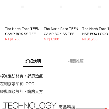
恩沛科技股份有限公司將有權停止該用戶之使用額度並採取法律行動。
The North Face TEEN
The North Face TEEN
The North Face
CAMP BOX SS TEE
CAMP BOX SS TEE
NSE BOX LOGO
GRAPHIC - AP 中大童
GRAPHIC - AP 中大童
TEE GRAPHIC - 
NT$1,280
NT$1,280
NT$1,280
短袖上衣
短袖上衣
中大童 短袖上衣
NF0A8H1PG70
NF0A8H1PJK3
NF0A8GVWQLI
詳細說明
相關推薦
棉質混紡材質，舒適透氣
左胸膠漿印花LOGO
經典圓領設計，簡約大方