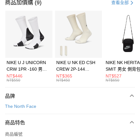
信用卡一次付款
商品加價購 (9)
查看全部
信用卡分期付款
3 期 0 利率 每期
NT$426
21家銀行
合作金庫商業銀行
第一商業銀行
LINE Pay
華南商業銀行
彰化商業銀行
Apple Pay
上海商業儲蓄銀行
台北富邦商業銀行
國泰世華商業銀行
兆豐國際商業銀行
悠遊付
臺灣中小企業銀行
台中商業銀行
NIKE U J UNICORN
NIKE U NK ED CSH
NIKE NK HERIT
匯豐（台灣）商業銀行
華泰商業銀行
CRW 1PR -160 男女
CREW 2P-144
SMIT 男女 側背
全盈+PAY
聯邦商業銀行
遠東國際商業銀行
中統襪 FZ3393100
EMBRDY 男女 短統襪
BA5871010
NT$446
NT$365
NT$527
元大商業銀行
永豐商業銀行
NT$550
NT$450
NT$650
AFTEE先享後付
FZ3073133
玉山商業銀行
星展（台灣）商業銀行
相關說明
台新國際商業銀行
中國信託商業銀行
品牌
【關於「AFTEE先享後付」】
台灣樂天信用卡公司
AFTEE先享後付是「在收到商品之後才付款」的支付方式。 讓您購物簡單
運送方式
The North Face
便利好安心！
１．簡單：不需註冊會員、不需綁卡、不需儲值。
7-11取貨(快速到店)
２．便利：只要手機號碼，簡訊認證，即可結帳。
商品特色
每筆NT$100，滿NT$1,500(含以上)免運費
３．安心：先確認商品／服務後，再付款。
商品編號
宅配
【「AFTEE先享後付」結帳流程】