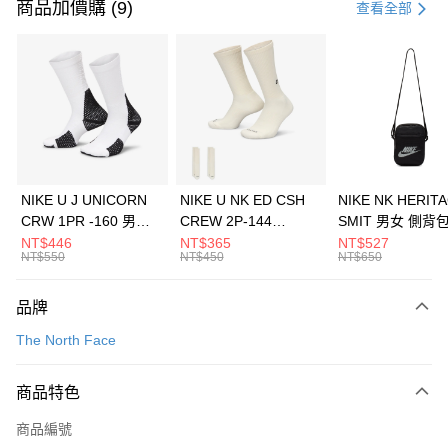
信用卡一次付款
商品加價購 (9)
查看全部
信用卡分期付款
3 期 0 利率 每期
NT$726
21家銀行
合作金庫商業銀行
第一商業銀行
LINE Pay
華南商業銀行
彰化商業銀行
Apple Pay
上海商業儲蓄銀行
台北富邦商業銀行
國泰世華商業銀行
兆豐國際商業銀行
悠遊付
臺灣中小企業銀行
台中商業銀行
NIKE U J UNICORN
NIKE U NK ED CSH
NIKE NK HERIT
匯豐（台灣）商業銀行
華泰商業銀行
CRW 1PR -160 男女
CREW 2P-144
SMIT 男女 側背
全盈+PAY
聯邦商業銀行
遠東國際商業銀行
中統襪 FZ3393100
EMBRDY 男女 短統襪
BA5871010
NT$446
NT$365
NT$527
元大商業銀行
永豐商業銀行
NT$550
NT$450
NT$650
AFTEE先享後付
FZ3073133
玉山商業銀行
星展（台灣）商業銀行
相關說明
台新國際商業銀行
中國信託商業銀行
品牌
【關於「AFTEE先享後付」】
台灣樂天信用卡公司
AFTEE先享後付是「在收到商品之後才付款」的支付方式。 讓您購物簡單
運送方式
The North Face
便利好安心！
１．簡單：不需註冊會員、不需綁卡、不需儲值。
7-11取貨(快速到店)
２．便利：只要手機號碼，簡訊認證，即可結帳。
商品特色
每筆NT$100，滿NT$1,500(含以上)免運費
３．安心：先確認商品／服務後，再付款。
商品編號
宅配
【「AFTEE先享後付」結帳流程】