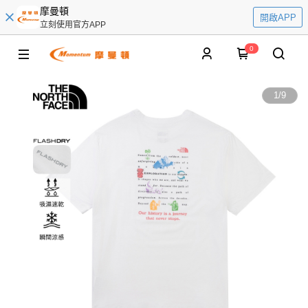
摩曼頓
開啟APP
立刻使用官方APP
0
1
/
9