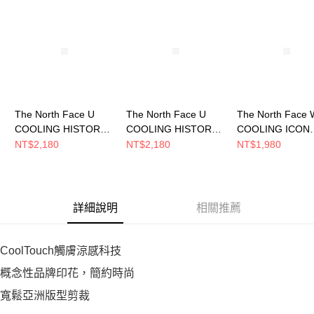
恩沛科技股份有限公司將有權停止該用戶之使用額度並採取法律行動。
The North Face U
The North Face U
The North Face 
COOLING HISTORY
COOLING HISTORY
COOLING ICON
RELAXED SS TEE
RELAXED SS TEE
RELAXED SS TE
NT$2,180
NT$2,180
NT$1,980
GRAPHIC 男女 短袖上
GRAPHIC 男女 短袖上
GRAPHIC - 女 
衣 NF0A8GVJG73
衣 NF0A8GVJJK3
衣 NF0A8GW7QL
詳細說明
相關推薦
CoolTouch觸膚涼感科技
概念性品牌印花，簡約時尚
寬鬆亞洲版型剪裁