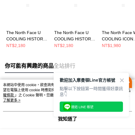
The North Face U
The North Face U
The North Face 
COOLING HISTORY
COOLING HISTORY
COOLING ICON
RELAXED SS TEE
RELAXED SS TEE
RELAXED SS TE
NT$2,180
NT$2,180
NT$1,980
GRAPHIC 男女 短袖上
GRAPHIC 男女 短袖上
GRAPHIC - 女 
衣 NF0A8GVJG73
衣 NF0A8GVJJK3
衣 NF0A8GW7QL
你可能有興趣的商品
全站排行
歡迎加入摩曼頓Line官方帳號
本網站中使用 cookie，欲查詢有關本網站使用 cookie 方式之詳情，及若您不希
點擊以下按鈕第一時間獲得好康訊
熱門標籤
望在電腦上使用 cookie 時應如何變更電腦的 cookie 設定，請參閱本網站「
隱私
息👇
權條款
」之 Cookie 聲明。您繼續使用本網站即表示您同意本公司得按本網站使
用條款之 Cookie 聲明使用 cookie。
了解更多 >
連結 LINE 帳號
我知道了