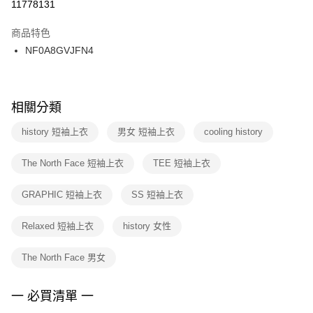
１．於結帳方式選擇「AFTEE先享後付」後，將跳轉至「AFTEE先享後付」
11778131
每筆NT$100，滿NT$1,500(含以上)免運費
結帳頁面，進行簡訊認證並確認金額後，即可完成結帳。
２．訂單成立數日內，您將收到繳費通知簡訊。
商品特色
付款後門市自取
３．收到繳費通知簡訊後14天內，點擊此簡訊中的連結，可透過四大超商／
NF0A8GVJFN4
每筆NT$100，滿NT$1,500(含以上)免運費
ATM／網路銀行／等多元方式進行付款，方視為交易完成。
※ 請注意：結帳手續完成當下不需立刻繳費，但若您需要取消訂單，請聯絡
購買商品的店家。未經商家同意取消之訂單仍視為有效，需透過AFTEE先享
後付繳納相關費用。
※ 交易是否成功請以「AFTEE先享後付 」之結帳頁面顯示為準，若有關於
相關分類
是否繳費成功／繳費後需取消欲退款等相關疑問，請聯繫「AFTEE先享後付
客戶支援中心」
https://netprotections.freshdesk.com/support/home
history 短袖上衣
男女 短袖上衣
cooling history
【注意事項】
The North Face 短袖上衣
TEE 短袖上衣
１．透過由恩沛科技股份有限公司提供之「AFTEE先享後付」服務完成之交
易，需依本服務之必要範圍內提供個人資料，並將交易相關給付款項請求債
權轉讓予恩沛科技股份有限公司。
GRAPHIC 短袖上衣
SS 短袖上衣
２．關於個人資料處理事宜，請瀏覽以下網址：
https://aftee.tw/terms/#terms3
Relaxed 短袖上衣
history 女性
３．未成年的使用者請事先徵得法定代理人或監護人之同意方可使用
「AFTEE先享後付」，若未經同意申辦者引起之損失，本公司不負相關責
任。
The North Face 男女
４．使用「AFTEE先享後付」時，將依據個別帳號之用戶狀況，依本公司即
時審查核予不同之上限額度；若仍有額度不足之情形，本公司將視審查結果
請求用戶進行身份認證。
一 必買清單 一
５．嚴禁一人註冊多個帳號或使用他人資訊註冊。若發現惡意使用之情形，