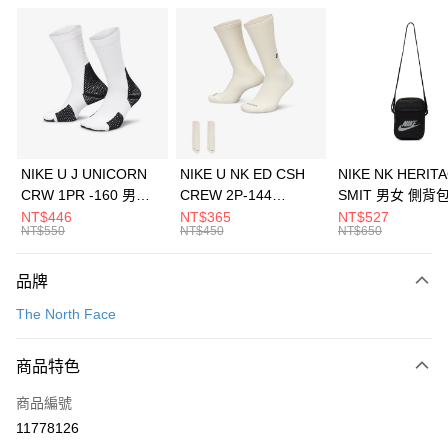
信用卡分期付款
3 期 0 利率 每期
NT$593
21家銀行
合作金庫商業銀行
第一商業銀行
LINE Pay
華南商業銀行
彰化商業銀行
Apple Pay
上海商業儲蓄銀行
台北富邦商業銀行
國泰世華商業銀行
兆豐國際商業銀行
悠遊付
臺灣中小企業銀行
台中商業銀行
NIKE U J UNICORN
NIKE U NK ED CSH
NIKE NK HERIT
匯豐（台灣）商業銀行
華泰商業銀行
CRW 1PR -160 男女
CREW 2P-144
SMIT 男女 側背
全盈+PAY
聯邦商業銀行
遠東國際商業銀行
中統襪 FZ3393100
EMBRDY 男女 短統襪
BA5871010
NT$446
NT$365
NT$527
元大商業銀行
永豐商業銀行
NT$550
NT$450
NT$650
AFTEE先享後付
FZ3073133
玉山商業銀行
星展（台灣）商業銀行
相關說明
台新國際商業銀行
中國信託商業銀行
品牌
【關於「AFTEE先享後付」】
台灣樂天信用卡公司
AFTEE先享後付是「在收到商品之後才付款」的支付方式。 讓您購物簡單
運送方式
The North Face
便利好安心！
１．簡單：不需註冊會員、不需綁卡、不需儲值。
7-11取貨(快速到店)
２．便利：只要手機號碼，簡訊認證，即可結帳。
商品特色
每筆NT$100，滿NT$1,500(含以上)免運費
３．安心：先確認商品／服務後，再付款。
商品編號
宅配
【「AFTEE先享後付」結帳流程】
１．於結帳方式選擇「AFTEE先享後付」後，將跳轉至「AFTEE先享後付」
11778126
每筆NT$100，滿NT$1,500(含以上)免運費
結帳頁面，進行簡訊認證並確認金額後，即可完成結帳。