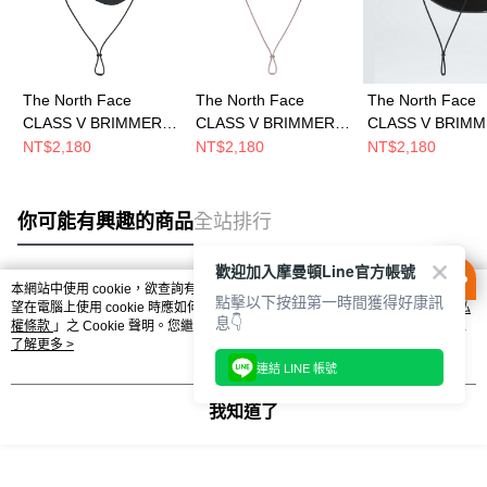
The North Face
The North Face
The North Face
CLASS V BRIMMER
CLASS V BRIMMER
CLASS V BRIM
男女 戶外帽
男女 戶外帽
男女 戶外帽
NT$2,180
NT$2,180
NT$2,180
NF0A8JGKJK3
NF0A8JGKMBO
NF0A8JGKM9U
你可能有興趣的商品
全站排行
歡迎加入摩曼頓Line官方帳號
本網站中使用 cookie，欲查詢有關本網站使用 cookie 方式之詳情，及若您不希
點擊以下按鈕第一時間獲得好康訊
熱門標籤
望在電腦上使用 cookie 時應如何變更電腦的 cookie 設定，請參閱本網站「
隱私
息👇
權條款
」之 Cookie 聲明。您繼續使用本網站即表示您同意本公司得按本網站使
用條款之 Cookie 聲明使用 cookie。
了解更多 >
連結 LINE 帳號
我知道了