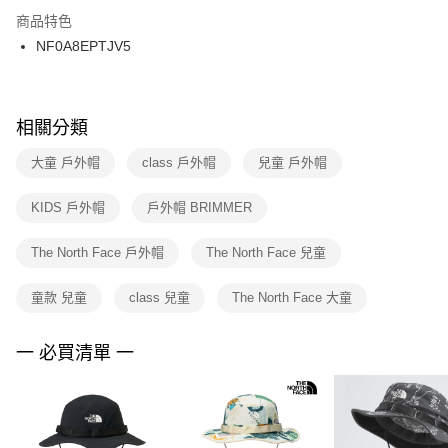
２．訂單成立數日內，您將收到繳費通知簡訊。
商品特色
付款後門市自取
３．收到繳費通知簡訊後14天內，點擊此簡訊中的連結，可透過四大超商／
NF0A8EPTJV5
每筆NT$100，滿NT$1,500(含以上)免運費
ATM／網路銀行／等多元方式進行付款，方視為交易完成。
※ 請注意：結帳手續完成當下不需立刻繳費，但若您需要取消訂單，請聯絡
購買商品的店家。未經商家同意取消之訂單仍視為有效，需透過AFTEE先享
後付繳納相關費用。
※ 交易是否成功請以「AFTEE先享後付 」之結帳頁面顯示為準，若有關於
相關分類
是否繳費成功／繳費後需取消欲退款等相關疑問，請聯繫「AFTEE先享後付
客戶支援中心」
https://netprotections.freshdesk.com/support/home
大童 戶外帽
class 戶外帽
兒童 戶外帽
【注意事項】
KIDS 戶外帽
戶外帽 BRIMMER
１．透過由恩沛科技股份有限公司提供之「AFTEE先享後付」服務完成之交
易，需依本服務之必要範圍內提供個人資料，並將交易相關給付款項請求債
權轉讓予恩沛科技股份有限公司。
The North Face 戶外帽
The North Face 兒童
２．關於個人資料處理事宜，請瀏覽以下網址：
https://aftee.tw/terms/#terms3
童款 兒童
class 兒童
The North Face 大童
３．未成年的使用者請事先徵得法定代理人或監護人之同意方可使用
「AFTEE先享後付」，若未經同意申辦者引起之損失，本公司不負相關責
任。
一 必買清單 一
４．使用「AFTEE先享後付」時，將依據個別帳號之用戶狀況，依本公司即
時審查核予不同之上限額度；若仍有額度不足之情形，本公司將視審查結果
請求用戶進行身份認證。
５．嚴禁一人註冊多個帳號或使用他人資訊註冊。若發現惡意使用之情形，
恩沛科技股份有限公司將有權停止該用戶之使用額度並採取法律行動。