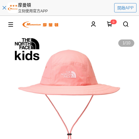
摩曼頓
開啟APP
立刻使用官方APP
0
1
/
10