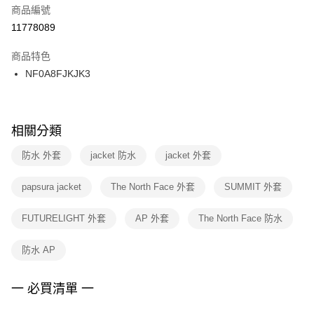
商品編號
宅配
【「AFTEE先享後付」結帳流程】
１．於結帳方式選擇「AFTEE先享後付」後，將跳轉至「AFTEE先享後付」
11778089
每筆NT$100，滿NT$1,500(含以上)免運費
結帳頁面，進行簡訊認證並確認金額後，即可完成結帳。
２．訂單成立數日內，您將收到繳費通知簡訊。
商品特色
付款後門市自取
３．收到繳費通知簡訊後14天內，點擊此簡訊中的連結，可透過四大超商／
NF0A8FJKJK3
每筆NT$100，滿NT$1,500(含以上)免運費
ATM／網路銀行／等多元方式進行付款，方視為交易完成。
※ 請注意：結帳手續完成當下不需立刻繳費，但若您需要取消訂單，請聯絡
購買商品的店家。未經商家同意取消之訂單仍視為有效，需透過AFTEE先享
後付繳納相關費用。
※ 交易是否成功請以「AFTEE先享後付 」之結帳頁面顯示為準，若有關於
相關分類
是否繳費成功／繳費後需取消欲退款等相關疑問，請聯繫「AFTEE先享後付
客戶支援中心」
https://netprotections.freshdesk.com/support/home
防水 外套
jacket 防水
jacket 外套
【注意事項】
papsura jacket
The North Face 外套
SUMMIT 外套
１．透過由恩沛科技股份有限公司提供之「AFTEE先享後付」服務完成之交
易，需依本服務之必要範圍內提供個人資料，並將交易相關給付款項請求債
權轉讓予恩沛科技股份有限公司。
FUTURELIGHT 外套
AP 外套
The North Face 防水
２．關於個人資料處理事宜，請瀏覽以下網址：
https://aftee.tw/terms/#terms3
防水 AP
３．未成年的使用者請事先徵得法定代理人或監護人之同意方可使用
「AFTEE先享後付」，若未經同意申辦者引起之損失，本公司不負相關責
任。
一 必買清單 一
４．使用「AFTEE先享後付」時，將依據個別帳號之用戶狀況，依本公司即
時審查核予不同之上限額度；若仍有額度不足之情形，本公司將視審查結果