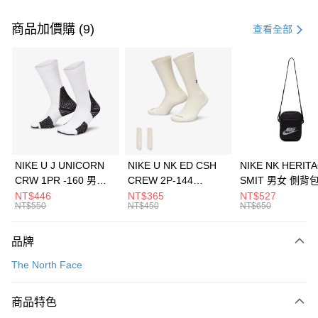
付款方式
信用卡一次付款
商品加價購 (9)
查看全部
信用卡分期付款
3 期 0 利率 每期
NT$5,626
21家銀行
合作金庫商業銀行
第一商業銀行
LINE Pay
華南商業銀行
彰化商業銀行
Apple Pay
上海商業儲蓄銀行
台北富邦商業銀行
國泰世華商業銀行
兆豐國際商業銀行
悠遊付
臺灣中小企業銀行
台中商業銀行
NIKE U J UNICORN
NIKE U NK ED CSH
NIKE NK HERIT
匯豐（台灣）商業銀行
華泰商業銀行
CRW 1PR -160 男女
CREW 2P-144
SMIT 男女 側背
全盈+PAY
聯邦商業銀行
遠東國際商業銀行
中統襪 FZ3393100
EMBRDY 男女 短統襪
BA5871010
NT$446
NT$365
NT$527
元大商業銀行
永豐商業銀行
NT$550
NT$450
NT$650
AFTEE先享後付
FZ3073133
玉山商業銀行
星展（台灣）商業銀行
相關說明
台新國際商業銀行
中國信託商業銀行
品牌
【關於「AFTEE先享後付」】
台灣樂天信用卡公司
AFTEE先享後付是「在收到商品之後才付款」的支付方式。 讓您購物簡單
運送方式
The North Face
便利好安心！
１．簡單：不需註冊會員、不需綁卡、不需儲值。
7-11取貨(快速到店)
２．便利：只要手機號碼，簡訊認證，即可結帳。
商品特色
每筆NT$100，滿NT$1,500(含以上)免運費
３．安心：先確認商品／服務後，再付款。