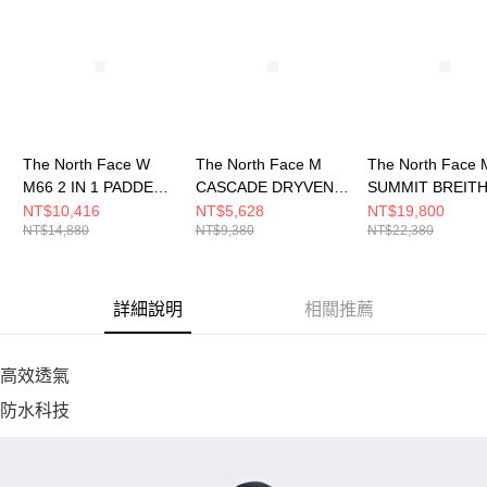
請求用戶進行身份認證。
５．嚴禁一人註冊多個帳號或使用他人資訊註冊。若發現惡意使用之情形，
恩沛科技股份有限公司將有權停止該用戶之使用額度並採取法律行動。
The North Face W
The North Face M
The North Face 
M66 2 IN 1 PADDED
CASCADE DRYVENT
SUMMIT BREIT
JACKET - AP 女 防水
JACKET - AP 男 防水
HOODIE - AP 
NT$10,416
NT$5,628
NT$19,800
NT$14,880
NT$9,380
NT$22,380
外套 NF0A8DX9D77
外套 NF0A8BWF21L
外套 NF0A8FJDJ
詳細說明
相關推薦
高效透氣
防水科技