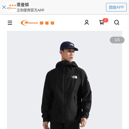
摩曼頓
開啟APP
立刻使用官方APP
0
1
/
5