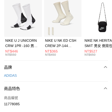
信用卡分期付款
3 期 0 利率 每期
NT$630
21家銀行
合作金庫商業銀行
第一商業銀行
LINE Pay
華南商業銀行
彰化商業銀行
Apple Pay
上海商業儲蓄銀行
台北富邦商業銀行
國泰世華商業銀行
兆豐國際商業銀行
悠遊付
臺灣中小企業銀行
台中商業銀行
NIKE U J UNICORN
NIKE U NK ED CSH
NIKE NK HERIT
匯豐（台灣）商業銀行
華泰商業銀行
CRW 1PR -160 男女
CREW 2P-144
SMIT 男女 側背
全盈+PAY
聯邦商業銀行
遠東國際商業銀行
中統襪 FZ3393100
EMBRDY 男女 短統襪
BA5871010
NT$446
NT$365
NT$527
元大商業銀行
永豐商業銀行
NT$550
NT$450
NT$650
AFTEE先享後付
FZ3073133
玉山商業銀行
星展（台灣）商業銀行
相關說明
台新國際商業銀行
中國信託商業銀行
品牌
【關於「AFTEE先享後付」】
台灣樂天信用卡公司
AFTEE先享後付是「在收到商品之後才付款」的支付方式。 讓您購物簡單
運送方式
ADIDAS
便利好安心！
１．簡單：不需註冊會員、不需綁卡、不需儲值。
7-11取貨(快速到店)
２．便利：只要手機號碼，簡訊認證，即可結帳。
商品特色
每筆NT$100，滿NT$1,500(含以上)免運費
３．安心：先確認商品／服務後，再付款。
商品編號
宅配
【「AFTEE先享後付」結帳流程】
１．於結帳方式選擇「AFTEE先享後付」後，將跳轉至「AFTEE先享後付」
11778085
每筆NT$100，滿NT$1,500(含以上)免運費
結帳頁面，進行簡訊認證並確認金額後，即可完成結帳。