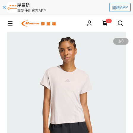
摩曼頓
開啟APP
立刻使用官方APP
0
1
/
8