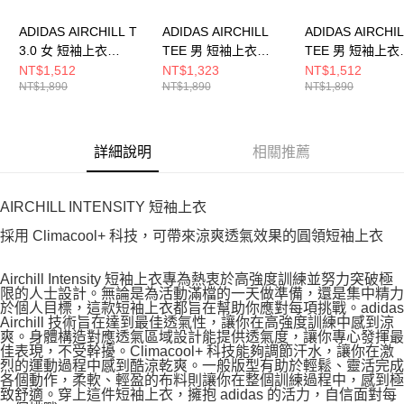
ADIDAS AIRCHILL T
ADIDAS AIRCHILL
ADIDAS AIRCHI
3.0 女 短袖上衣
TEE 男 短袖上衣
TEE 男 短袖上衣
KS8952
JE5747
KE2389
NT$1,512
NT$1,323
NT$1,512
NT$1,890
NT$1,890
NT$1,890
詳細說明
相關推薦
AIRCHILL INTENSITY 短袖上衣
採用 Climacool+ 科技，可帶來涼爽透氣效果的圓領短袖上衣
Airchill Intensity 短袖上衣專為熱衷於高強度訓練並努力突破極
限的人士設計。無論是為活動滿檔的一天做準備，還是集中精力
於個人目標，這款短袖上衣都旨在幫助你應對每項挑戰。adidas
Airchill 技術旨在達到最佳透氣性，讓你在高強度訓練中感到涼
爽。身體構造對應透氣區域設計能提供透氣度，讓你專心發揮最
佳表現，不受幹擾。Climacool+ 科技能夠調節汗水，讓你在激
烈的運動過程中感到酷涼乾爽。一般版型有助於輕鬆、靈活完成
各個動作，柔軟、輕盈的布料則讓你在整個訓練過程中，感到極
致舒適。穿上這件短袖上衣，擁抱 adidas 的活力，自信面對每