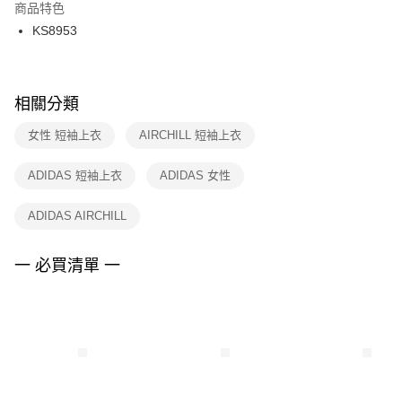
２．訂單成立數日內，您將收到繳費通知簡訊。
商品特色
付款後門市自取
３．收到繳費通知簡訊後14天內，點擊此簡訊中的連結，可透過四大超商／
KS8953
每筆NT$100，滿NT$1,500(含以上)免運費
ATM／網路銀行／等多元方式進行付款，方視為交易完成。
※ 請注意：結帳手續完成當下不需立刻繳費，但若您需要取消訂單，請聯絡
購買商品的店家。未經商家同意取消之訂單仍視為有效，需透過AFTEE先享
後付繳納相關費用。
※ 交易是否成功請以「AFTEE先享後付 」之結帳頁面顯示為準，若有關於
相關分類
是否繳費成功／繳費後需取消欲退款等相關疑問，請聯繫「AFTEE先享後付
客戶支援中心」
https://netprotections.freshdesk.com/support/home
女性 短袖上衣
AIRCHILL 短袖上衣
【注意事項】
ADIDAS 短袖上衣
ADIDAS 女性
１．透過由恩沛科技股份有限公司提供之「AFTEE先享後付」服務完成之交
易，需依本服務之必要範圍內提供個人資料，並將交易相關給付款項請求債
權轉讓予恩沛科技股份有限公司。
ADIDAS AIRCHILL
２．關於個人資料處理事宜，請瀏覽以下網址：
https://aftee.tw/terms/#terms3
３．未成年的使用者請事先徵得法定代理人或監護人之同意方可使用
一 必買清單 一
「AFTEE先享後付」，若未經同意申辦者引起之損失，本公司不負相關責
任。
４．使用「AFTEE先享後付」時，將依據個別帳號之用戶狀況，依本公司即
時審查核予不同之上限額度；若仍有額度不足之情形，本公司將視審查結果
請求用戶進行身份認證。
５．嚴禁一人註冊多個帳號或使用他人資訊註冊。若發現惡意使用之情形，
恩沛科技股份有限公司將有權停止該用戶之使用額度並採取法律行動。