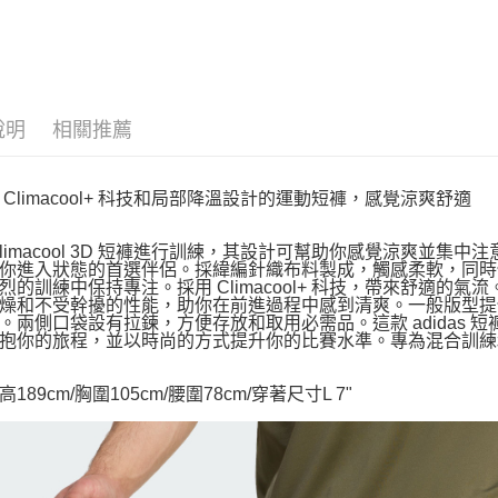
說明
相關推薦
 Climacool+ 科技和局部降溫設計的運動短褲，感覺涼爽舒適
Climacool 3D 短褲進行訓練，其設計可幫助你感覺涼爽並
你進入狀態的首選伴侶。採緯編針織布料製成，觸感柔軟，同時
烈的訓練中保持專注。採用 Climacool+ 科技，帶來舒適
燥和不受幹擾的性能，助你在前進過程中感到清爽。一般版型提
。兩側口袋設有拉鍊，方便存放和取用必需品。這款 adidas
抱你的旅程，並以時尚的方式提升你的比賽水準。專為混合訓練
189cm/胸圍105cm/腰圍78cm/穿著尺寸L 7"