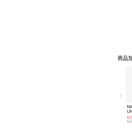
商品加
NI
U
1P
NT
統
NT