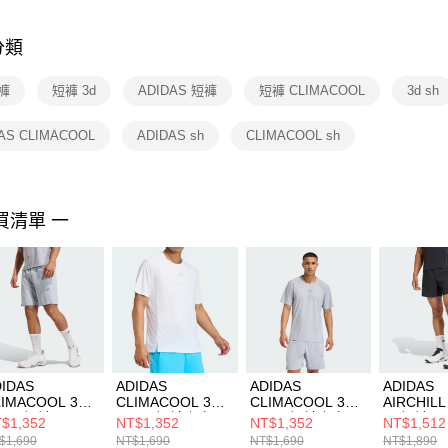
是否繳費成
付客戶支
分類
【注意事
１．透過由
短褲
短褲 3d
ADIDAS 短褲
短褲 CLIMACOOL
3d sh
交易，需
求債權轉
２．關於
AS CLIMACOOL
ADIDAS sh
CLIMACOOL sh
https://aft
３．未成
「AFTE
任。
買清單 一
４．使用「
即時審查
結果請求
５．嚴禁
形，恩沛
動。
IDAS
ADIDAS
ADIDAS
ADIDAS
LIMACOOL 3D
CLIMACOOL 3D
CLIMACOOL 3D
AIRCHIL
H 男 短褲
TE 男 短袖上衣
TE 男 短袖上衣
男 短褲 KB
$1,352
NT$1,352
NT$1,352
NT$1,512
9971
KQ7503
KQ7502
$1,690
NT$1,690
NT$1,690
NT$1,890