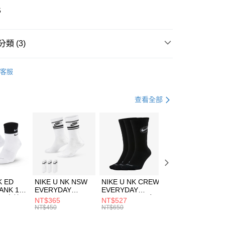
華商業銀行
兆豐國際商業銀行
5
小企業銀行
台中商業銀行
台灣）商業銀行
華泰商業銀行
業銀行
遠東國際商業銀行
類 (3)
業銀行
永豐商業銀行
享後付
業銀行
星展（台灣）商業銀行
IDAS
服飾
客服
際商業銀行
中國信託商業銀行
FTEE先享後付」】
下著
短褲
天信用卡公司
先享後付是「在收到商品之後才付款」的支付方式。 讓您購物簡單
心！
健身重訓
服飾
查看全部
：不需註冊會員、不需綁卡、不需儲值。
：只要手機號碼，簡訊認證，即可結帳。
(快速到店)
：先確認商品／服務後，再付款。
00，滿NT$1,500(含以上)免運費
EE先享後付」結帳流程】
方式選擇「AFTEE先享後付」後，將跳轉至「AFTEE先享後
頁面，進行簡訊認證並確認金額後，即可完成結帳。
00，滿NT$1,500(含以上)免運費
成立數日內，您將收到繳費通知簡訊。
費通知簡訊後14天內，點擊此簡訊中的連結，可透過四大超商
市自取
K ED
NIKE U NK NSW
NIKE U NK CREW
NIKE U NK
網路銀行／等多元方式進行付款，方視為交易完成。
ANK 1P
EVERYDAY
EVERYDAY
EVERYDAY LTW
00，滿NT$1,500(含以上)免運費
：結帳手續完成當下不需立刻繳費，但若您需要取消訂單，請聯
 男 中統
ESSENTIAL CR
BBALL 3PR 男女
ANKLE 3PR 男女
NT$365
NT$527
NT$365
的店家。未經商家同意取消之訂單仍視為有效，需透過AFTEE
8104
男女 短統襪
長統襪
踝襪 SX7677010
NT$450
NT$650
NT$450
繳納相關費用。
DX5089103
DA2123010
否成功請以「AFTEE先享後付 」之結帳頁面顯示為準，若有關於