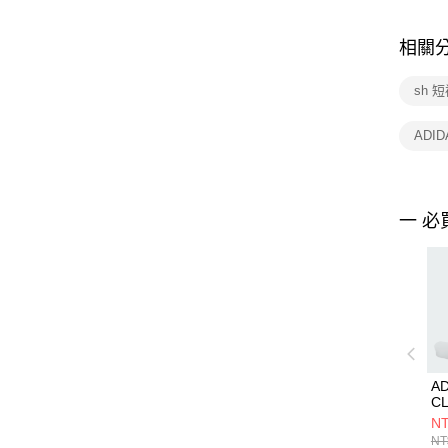
相關
sh 
ADID
一 必
AD
C
S
NT
KE
NT