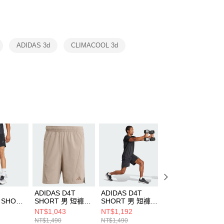
功／繳費後需取消欲退款等相關疑問，請聯繫「AFTEE先享後
援中心」
https://netprotections.freshdesk.com/support/home
項】
恩沛科技股份有限公司提供之「AFTEE先享後付」服務完成之
ADIDAS 3d
CLIMACOOL 3d
依本服務之必要範圍內提供個人資料，並將交易相關給付款項請
讓予恩沛科技股份有限公司。
個人資料處理事宜，請瀏覽以下網址：
ee.tw/terms/#terms3
年的使用者請事先徵得法定代理人或監護人之同意方可使用
E先享後付」，若未經同意申辦者引起之損失，本公司不負相關責
AFTEE先享後付」時，將依據個別帳號之用戶狀況，依本公司
核予不同之上限額度；若仍有額度不足之情形，本公司將視審查
用戶進行身份認證。
一人註冊多個帳號或使用他人資訊註冊。若發現惡意使用之情
科技股份有限公司將有權停止該用戶之使用額度並採取法律行
ADIDAS D4T
ADIDAS D4T
ADIDAS D4T
L SHORT
SHORT 男 短褲
SHORT 男 短褲
SHORT 男 短褲
3133
JX1086
IK9723
JX3306
NT$1,043
NT$1,192
NT$1,043
NT$1,490
NT$1,490
NT$1,490