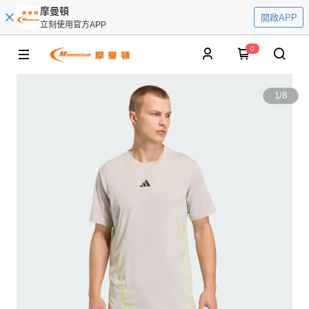
摩曼頓
開啟APP
立刻使用官方APP
0
1
/
8