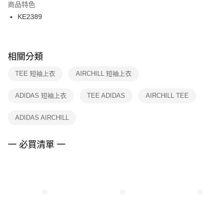
２．訂單成立數日內，您將收到繳費通知簡訊。
商品特色
付款後門市自取
３．收到繳費通知簡訊後14天內，點擊此簡訊中的連結，可透過四大超商／
KE2389
每筆NT$100，滿NT$1,500(含以上)免運費
ATM／網路銀行／等多元方式進行付款，方視為交易完成。
※ 請注意：結帳手續完成當下不需立刻繳費，但若您需要取消訂單，請聯絡
購買商品的店家。未經商家同意取消之訂單仍視為有效，需透過AFTEE先享
後付繳納相關費用。
※ 交易是否成功請以「AFTEE先享後付 」之結帳頁面顯示為準，若有關於
相關分類
是否繳費成功／繳費後需取消欲退款等相關疑問，請聯繫「AFTEE先享後付
客戶支援中心」
https://netprotections.freshdesk.com/support/home
TEE 短袖上衣
AIRCHILL 短袖上衣
【注意事項】
ADIDAS 短袖上衣
TEE ADIDAS
AIRCHILL TEE
１．透過由恩沛科技股份有限公司提供之「AFTEE先享後付」服務完成之交
易，需依本服務之必要範圍內提供個人資料，並將交易相關給付款項請求債
權轉讓予恩沛科技股份有限公司。
ADIDAS AIRCHILL
２．關於個人資料處理事宜，請瀏覽以下網址：
https://aftee.tw/terms/#terms3
３．未成年的使用者請事先徵得法定代理人或監護人之同意方可使用
一 必買清單 一
「AFTEE先享後付」，若未經同意申辦者引起之損失，本公司不負相關責
任。
４．使用「AFTEE先享後付」時，將依據個別帳號之用戶狀況，依本公司即
時審查核予不同之上限額度；若仍有額度不足之情形，本公司將視審查結果
請求用戶進行身份認證。
５．嚴禁一人註冊多個帳號或使用他人資訊註冊。若發現惡意使用之情形，
恩沛科技股份有限公司將有權停止該用戶之使用額度並採取法律行動。