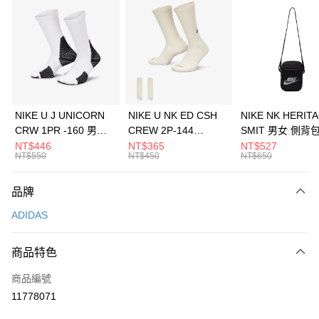
信用卡分期付款
3 期 0 利率 每期
NT$630
21家銀行
合作金庫商業銀行
第一商業銀行
LINE Pay
華南商業銀行
彰化商業銀行
Apple Pay
上海商業儲蓄銀行
台北富邦商業銀行
國泰世華商業銀行
兆豐國際商業銀行
悠遊付
臺灣中小企業銀行
台中商業銀行
NIKE U J UNICORN
NIKE U NK ED CSH
NIKE NK HERIT
匯豐（台灣）商業銀行
華泰商業銀行
CRW 1PR -160 男女
CREW 2P-144
SMIT 男女 側背
全盈+PAY
聯邦商業銀行
遠東國際商業銀行
中統襪 FZ3393100
EMBRDY 男女 短統襪
BA5871010
NT$446
NT$365
NT$527
元大商業銀行
永豐商業銀行
NT$550
NT$450
NT$650
AFTEE先享後付
FZ3073133
玉山商業銀行
星展（台灣）商業銀行
相關說明
台新國際商業銀行
中國信託商業銀行
品牌
【關於「AFTEE先享後付」】
台灣樂天信用卡公司
AFTEE先享後付是「在收到商品之後才付款」的支付方式。 讓您購物簡單
運送方式
ADIDAS
便利好安心！
１．簡單：不需註冊會員、不需綁卡、不需儲值。
7-11取貨(快速到店)
２．便利：只要手機號碼，簡訊認證，即可結帳。
商品特色
每筆NT$100，滿NT$1,500(含以上)免運費
３．安心：先確認商品／服務後，再付款。
商品編號
宅配
【「AFTEE先享後付」結帳流程】
１．於結帳方式選擇「AFTEE先享後付」後，將跳轉至「AFTEE先享後付」
11778071
每筆NT$100，滿NT$1,500(含以上)免運費
結帳頁面，進行簡訊認證並確認金額後，即可完成結帳。