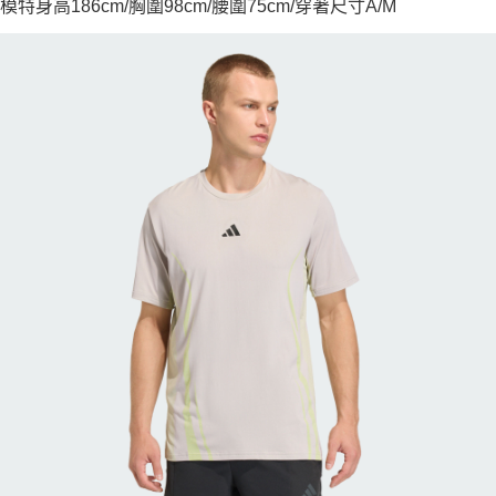
模特身高186cm/胸圍98cm/腰圍75cm/穿著尺寸A/M