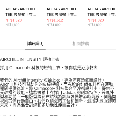
ADIDAS AIRCHILL
ADIDAS AIRCHILL
ADIDAS AIRCHI
TEE 男 短袖上衣
TEE 男 短袖上衣
TEE 男 短袖上衣
JI8195
KT3260
JE5747
NT$1,323
NT$1,512
NT$1,323
NT$1,890
NT$1,890
NT$1,890
詳細說明
相關推薦
AIRCHILL INTENSITY 短袖上衣
採用 Climacool+ 科技的短袖上衣，讓你感覺沁涼乾爽
我們的 Airchill Intensity 短袖上衣，專為涼爽透氣而設計。
Airchill 科技可幫助你的皮膚呼吸，而寬鬆的針織布料可在運動
期間提供氣流。將 Climacool+ 科技整合至冷卻設計中，提供不
受幹擾的效能。這款短袖上衣採用 adidas 的創新特色，兼具外
型和功能。一般版型緹花布結構為訓練裝備增添時尚感，側縫開
衩則提供行動自由。我們以精湛的工藝和創新，迎接訓練服飾的
未來。專為混合訓練和多功能性能而設計。