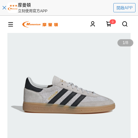
摩曼頓
開啟APP
立刻使用官方APP
0
1
/
8