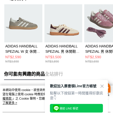
ADIDAS HANDBALL
ADIDAS HANDBALL
ADIDAS HANDB
SPEZIAL W 女 休閒鞋
SPEZIAL 男 休閒鞋
SPEZIAL 男 休
JR0850
KH6921
KJ6304
NT$2,590
NT$3,500
NT$2,590
NT$3,690
NT$3,890
NT$3,690
你可能有興趣的商品
全站排行
歡迎加入摩曼頓Line官方帳號
本網站中使用 cookie，欲查詢有關本網站使用 cookie 方式之詳情，及若您不希
點擊以下按鈕第一時間獲得好康訊
熱門標籤
望在電腦上使用 cookie 時應如何變更電腦的 cookie 設定，請參閱本網站「
隱私
息👇
權條款
」之 Cookie 聲明。您繼續使用本網站即表示您同意本公司得按本網站使
用條款之 Cookie 聲明使用 cookie。
了解更多 >
連結 LINE 帳號