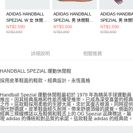
ADIDAS HANDBALL
ADIDAS HANDBALL
ADIDAS HANDB
SPEZIAL W 女 休閒鞋
SPEZIAL 男 休閒鞋
SPEZIAL 男 休
JR0850
KH6921
KJ6304
NT$2,590
NT$3,500
NT$2,590
NT$3,690
NT$3,890
NT$3,690
詳細說明
相關推薦
HANDBALL SPEZIAL 運動休閒鞋
採用皮革鞋面的鞋款，經典設計，永恆風格
Handball Spezial 運動休閒鞋最初於 1979 年為精英手球運動員
推出，因其經典風格和性能而備受推崇，已成為深受喜愛的經典
之作。這款鞋採用柔軟的生膠大底，忠於其復古根源，同時提供
現代舒適感。皮革鞋面經久耐用，帶來舒適頂級的感覺。側面的
經典三條線標誌以及鞋側和鞋舌上的 OG Spezial 品牌標誌，展
現 adidas 的傳統和對品質的承諾。這款鞋是 adidas 的經典款。