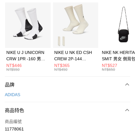
信用卡分期付款
3 期 0 利率 每期
NT$1,230
21家銀行
合作金庫商業銀行
第一商業銀行
LINE Pay
華南商業銀行
彰化商業銀行
Apple Pay
上海商業儲蓄銀行
台北富邦商業銀行
國泰世華商業銀行
兆豐國際商業銀行
悠遊付
臺灣中小企業銀行
台中商業銀行
NIKE U J UNICORN
NIKE U NK ED CSH
NIKE NK HERIT
匯豐（台灣）商業銀行
華泰商業銀行
CRW 1PR -160 男女
CREW 2P-144
SMIT 男女 側背
全盈+PAY
聯邦商業銀行
遠東國際商業銀行
中統襪 FZ3393100
EMBRDY 男女 短統襪
BA5871010
NT$446
NT$365
NT$527
元大商業銀行
永豐商業銀行
NT$550
NT$450
NT$650
AFTEE先享後付
FZ3073133
玉山商業銀行
星展（台灣）商業銀行
相關說明
台新國際商業銀行
中國信託商業銀行
品牌
【關於「AFTEE先享後付」】
台灣樂天信用卡公司
AFTEE先享後付是「在收到商品之後才付款」的支付方式。 讓您購物簡單
運送方式
ADIDAS
便利好安心！
１．簡單：不需註冊會員、不需綁卡、不需儲值。
7-11取貨(快速到店)
２．便利：只要手機號碼，簡訊認證，即可結帳。
商品特色
每筆NT$100，滿NT$1,500(含以上)免運費
３．安心：先確認商品／服務後，再付款。
商品編號
宅配
【「AFTEE先享後付」結帳流程】
１．於結帳方式選擇「AFTEE先享後付」後，將跳轉至「AFTEE先享後付」
11778061
每筆NT$100，滿NT$1,500(含以上)免運費
結帳頁面，進行簡訊認證並確認金額後，即可完成結帳。