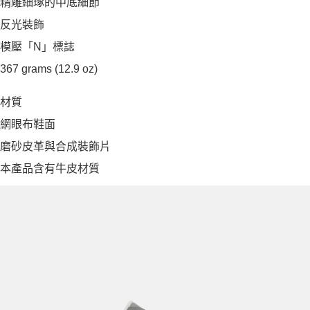
精雕細琢的中底細節
反光裝飾
模壓「N」標誌
367 grams (12.9 oz)
材質
網眼布鞋面
磨砂皮革與合成裝飾片
本產品含有牛皮材質