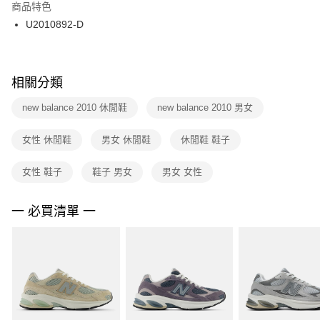
２．訂單成立數日內，您將收到繳費通知簡訊。
商品特色
付款後門市自取
３．收到繳費通知簡訊後14天內，點擊此簡訊中的連結，可透過四大超商／
U2010892-D
每筆NT$100，滿NT$1,500(含以上)免運費
ATM／網路銀行／等多元方式進行付款，方視為交易完成。
※ 請注意：結帳手續完成當下不需立刻繳費，但若您需要取消訂單，請聯絡
購買商品的店家。未經商家同意取消之訂單仍視為有效，需透過AFTEE先享
後付繳納相關費用。
※ 交易是否成功請以「AFTEE先享後付 」之結帳頁面顯示為準，若有關於
相關分類
是否繳費成功／繳費後需取消欲退款等相關疑問，請聯繫「AFTEE先享後付
客戶支援中心」
https://netprotections.freshdesk.com/support/home
new balance 2010 休閒鞋
new balance 2010 男女
【注意事項】
女性 休閒鞋
男女 休閒鞋
休閒鞋 鞋子
１．透過由恩沛科技股份有限公司提供之「AFTEE先享後付」服務完成之交
易，需依本服務之必要範圍內提供個人資料，並將交易相關給付款項請求債
權轉讓予恩沛科技股份有限公司。
女性 鞋子
鞋子 男女
男女 女性
２．關於個人資料處理事宜，請瀏覽以下網址：
https://aftee.tw/terms/#terms3
３．未成年的使用者請事先徵得法定代理人或監護人之同意方可使用
一 必買清單 一
「AFTEE先享後付」，若未經同意申辦者引起之損失，本公司不負相關責
任。
４．使用「AFTEE先享後付」時，將依據個別帳號之用戶狀況，依本公司即
時審查核予不同之上限額度；若仍有額度不足之情形，本公司將視審查結果
請求用戶進行身份認證。
５．嚴禁一人註冊多個帳號或使用他人資訊註冊。若發現惡意使用之情形，
恩沛科技股份有限公司將有權停止該用戶之使用額度並採取法律行動。