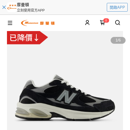
摩曼頓
開啟APP
立刻使用官方APP
0
1
/
6