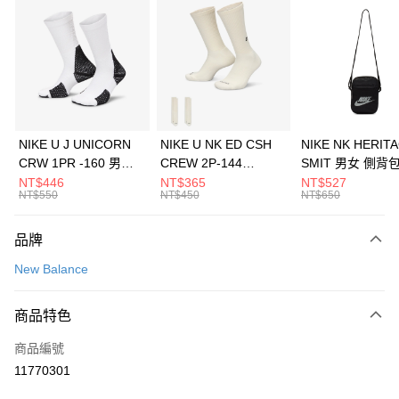
信用卡分期付款
3 期 0 利率 每期
NT$1,626
21家銀行
合作金庫商業銀行
第一商業銀行
LINE Pay
華南商業銀行
彰化商業銀行
Apple Pay
上海商業儲蓄銀行
台北富邦商業銀行
國泰世華商業銀行
兆豐國際商業銀行
悠遊付
臺灣中小企業銀行
台中商業銀行
NIKE U J UNICORN
NIKE U NK ED CSH
NIKE NK HERIT
匯豐（台灣）商業銀行
華泰商業銀行
CRW 1PR -160 男女
CREW 2P-144
SMIT 男女 側背
全盈+PAY
聯邦商業銀行
遠東國際商業銀行
中統襪 FZ3393100
EMBRDY 男女 短統襪
BA5871010
NT$446
NT$365
NT$527
元大商業銀行
永豐商業銀行
NT$550
NT$450
NT$650
AFTEE先享後付
FZ3073133
玉山商業銀行
星展（台灣）商業銀行
相關說明
台新國際商業銀行
中國信託商業銀行
品牌
【關於「AFTEE先享後付」】
台灣樂天信用卡公司
AFTEE先享後付是「在收到商品之後才付款」的支付方式。 讓您購物簡單
運送方式
New Balance
便利好安心！
１．簡單：不需註冊會員、不需綁卡、不需儲值。
7-11取貨(快速到店)
２．便利：只要手機號碼，簡訊認證，即可結帳。
商品特色
每筆NT$100，滿NT$1,500(含以上)免運費
３．安心：先確認商品／服務後，再付款。
商品編號
宅配
【「AFTEE先享後付」結帳流程】
１．於結帳方式選擇「AFTEE先享後付」後，將跳轉至「AFTEE先享後付」
11770301
每筆NT$100，滿NT$1,500(含以上)免運費
結帳頁面，進行簡訊認證並確認金額後，即可完成結帳。