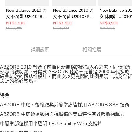
New Balance 2010 男
New Balance 2010 男
New Balance 20
女 休閒鞋 U2010281-
女 休閒鞋 U20107PT-
女 休閒鞋 U20101
D
D
D
NT$3,410
NT$3,410
NT$3,900
NT$4,880
NT$4,880
NT$4,880
詳細說明
相關推薦
ABZORB 2010 融合了前衛嶄新風格的激動人心之處，同時保留
熟悉的親切感。分段式 ABZORB 鞋底單元曾是 2000 年代多款
經典鞋款的標誌性設計，而此次以更寬闊的比例呈現，成為全新
設計的核心亮點。
特色
ABZORB 中底，後腳跟與前腳掌處皆採用 ABZORB SBS 技術
ABZORB 中底透過緩衝與抗壓縮的雙重特性有效吸收衝擊力
中腳掌部位採用半透明 TPU Stability Web 支撐片