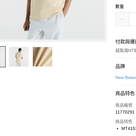
數量
付款與運
超取滿NT$
付款方式
品牌
信用卡一
New Bala
信用卡分
商品特色
3 期 
商品編號
合作金
LINE Pay
11770291
華南商
Apple Pay
上海商
商品特色
國泰世
MT415
悠遊付
臺灣中