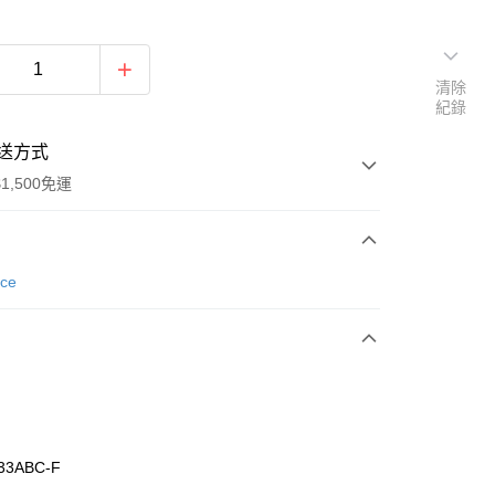
清除
紀錄
送方式
1,500免運
次付款
nce
期付款
0 利率 每期
NT$426
21家銀行
庫商業銀行
第一商業銀行
業銀行
彰化商業銀行
業儲蓄銀行
台北富邦商業銀行
華商業銀行
兆豐國際商業銀行
33ABC-F
小企業銀行
台中商業銀行