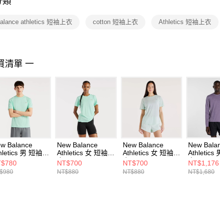
分類
【注意事
１．透過由
balance athletics 短袖上衣
cotton 短袖上衣
Athletics 短袖上衣
交易，需
求債權轉
２．關於
https://aft
３．未成
買清單 一
「AFTE
任。
４．使用「
即時審查
結果請求
５．嚴禁
形，恩沛
動。
w Balance
New Balance
New Balance
New Bala
hletics 男 短袖上
Athletics 女 短袖上
Athletics 女 短袖上
Athletic
 MT41253BM4-
衣 WT41253BM4-
衣 WT41253AB8-
衣 MT412
$780
NT$700
NT$700
NT$1,176
F
F
F
$980
NT$880
NT$880
NT$1,680