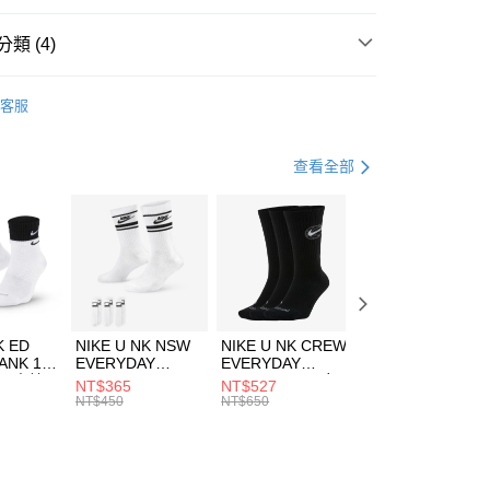
台灣）商業銀行
華泰商業銀行
業銀行
遠東國際商業銀行
類 (4)
業銀行
永豐商業銀行
享後付
業銀行
星展（台灣）商業銀行
w Balance
服飾
客服
際商業銀行
中國信託商業銀行
FTEE先享後付」】
上衣
短袖上衣
天信用卡公司
先享後付是「在收到商品之後才付款」的支付方式。 讓您購物簡單
心！
休閒戶外
服飾
查看全部
：不需註冊會員、不需綁卡、不需儲值。
：只要手機號碼，簡訊認證，即可結帳。
清爽穿搭｜短袖上衣4折起
(快速到店)
：先確認商品／服務後，再付款。
00，滿NT$1,500(含以上)免運費
EE先享後付」結帳流程】
方式選擇「AFTEE先享後付」後，將跳轉至「AFTEE先享後
頁面，進行簡訊認證並確認金額後，即可完成結帳。
00，滿NT$1,500(含以上)免運費
成立數日內，您將收到繳費通知簡訊。
費通知簡訊後14天內，點擊此簡訊中的連結，可透過四大超商
市自取
K ED
NIKE U NK NSW
NIKE U NK CREW
NIKE U NK
網路銀行／等多元方式進行付款，方視為交易完成。
ANK 1P
EVERYDAY
EVERYDAY
EVERYDAY LTW
00，滿NT$1,500(含以上)免運費
：結帳手續完成當下不需立刻繳費，但若您需要取消訂單，請聯
 男 中統
ESSENTIAL CR
BBALL 3PR 男女
ANKLE 3PR 男女
NT$365
NT$527
NT$365
的店家。未經商家同意取消之訂單仍視為有效，需透過AFTEE
8104
男女 短統襪
長統襪
踝襪 SX7677010
NT$450
NT$650
NT$450
繳納相關費用。
DX5089103
DA2123010
否成功請以「AFTEE先享後付 」之結帳頁面顯示為準，若有關於
功／繳費後需取消欲退款等相關疑問，請聯繫「AFTEE先享後
援中心」
https://netprotections.freshdesk.com/support/home