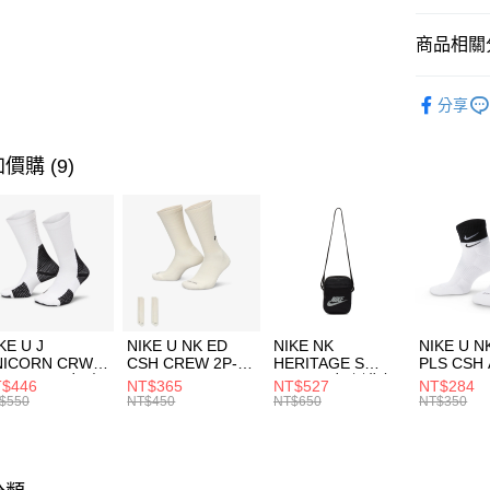
匯豐（
全盈+PAY
聯邦商
商品相關分
元大商
AFTEE先
玉山商
品牌
Ne
相關說明
分享
台新國
【關於「A
男性商品
台灣樂
AFTEE
便利好安
運動類型
運送方式
價購 (9)
１．簡單
２．便利
促銷活動
7-11取貨
３．安心
每筆NT$1
【「AFT
宅配
１．於結帳
付」結帳
每筆NT$1
２．訂單
３．收到繳
付款後門
KE U J
NIKE U NK ED
NIKE NK
NIKE U N
／ATM／
NICORN CRW
CSH CREW 2P-
HERITAGE S
PLS CSH 
每筆NT$1
※ 請注意
R -160 男女 中
144 EMBRDY 男
SMIT 男女 側背包
144 DBL
$446
NT$365
NT$527
NT$284
絡購買商品
襪 FZ3393100
女 短統襪
BA5871010
襪 DH405
$550
NT$450
NT$650
NT$350
先享後付
FZ3073133
※ 交易是
是否繳費成
付客戶支