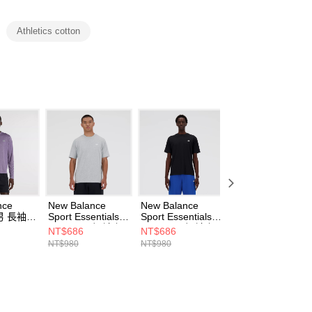
項】
恩沛科技股份有限公司提供之「AFTEE先享後付」服務完成之
Athletics cotton
依本服務之必要範圍內提供個人資料，並將交易相關給付款項請
讓予恩沛科技股份有限公司。
個人資料處理事宜，請瀏覽以下網址：
ee.tw/terms/#terms3
年的使用者請事先徵得法定代理人或監護人之同意方可使用
E先享後付」，若未經同意申辦者引起之損失，本公司不負相關責
AFTEE先享後付」時，將依據個別帳號之用戶狀況，依本公司
核予不同之上限額度；若仍有額度不足之情形，本公司將視審查
用戶進行身份認證。
一人註冊多個帳號或使用他人資訊註冊。若發現惡意使用之情
科技股份有限公司將有權停止該用戶之使用額度並採取法律行
nce
New Balance
New Balance
New Balance
s 男 長袖上
Sport Essentials
Sport Essentials
Athletics 女 背心
56AB7-
Cotton 男 短袖上
Cotton 男 短袖上
衣 WT41250NNH
NT$686
NT$686
NT$700
衣 MT41509AG-F
衣 MT41509BK-F
F
NT$980
NT$980
NT$880