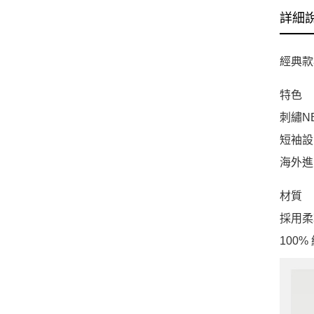
詳細
經典款
特色
刺繡NB
短袖設
海外進
材質
採用柔
100%