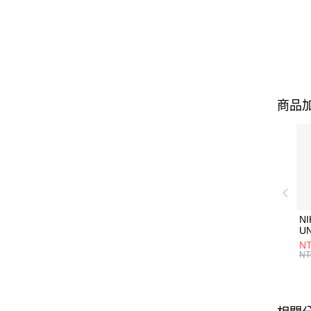
商品加
NI
U
1P
NT
統
NT