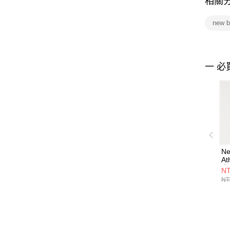
相關
new 
一 必
Ne
At
衣
NT
F
NT