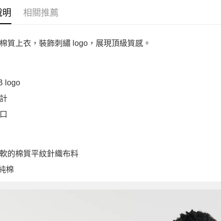
說明
相關推薦
棉質上衣，裝飾刺繡 logo，展現頂級質感。
 logo
計
口
軟的棉質平紋針織布料
 純棉